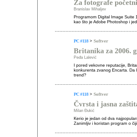
Za fotografe početn
Branislav Mihaljev
Programom Digital Image Suite 11
kao što je Adobe Photoshop i je
PC #118
>
Softver
Britanika za 2006. 
Peđa Lalević
I pored vekovne reputacije, Brit
konkurenta zvanog Encarta. Da l
trend?
PC #118
>
Softver
Čvrsta i jasna zaštit
Milan Đukić
Kerio je jedan od dva najpopularni
Zanimljiv i koristan program o čij