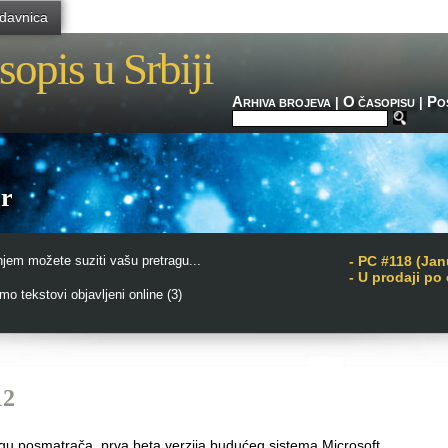
davnica
sopis u Srbiji
A
O
P
|
|
RHIVA BROJEVA
ČASOPISU
O
er
jem možete suziti vašu pretragu...
-
PC #118 (Jan
- U prodaji po
o tekstovi objavljeni online (3)
12
u posmatrača, prva beta verzija budućeg sistema Microsoft