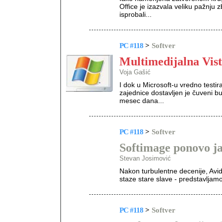
Office je izazvala veliku pažnju
isprobali...
PC #118
>
Softver
Multimedijalna Vis
Voja Gašić
I dok u Microsoft-u vredno testi
zajednice dostavljen je čuveni bu
mesec dana...
PC #118
>
Softver
Softimage ponovo j
Stevan Josimović
Nakon turbulentne decenije, Avid
staze stare slave - predstavljam
PC #118
>
Softver