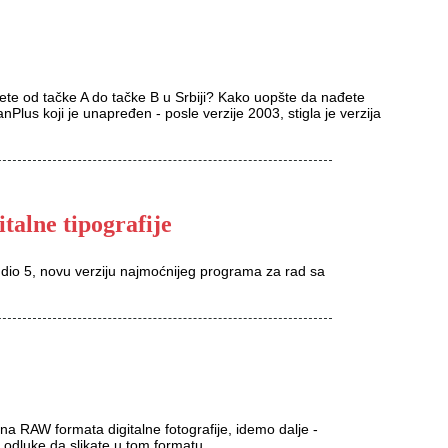
gnete od tačke A do tačke B u Srbiji? Kako uopšte da nađete
nPlus koji je unapređen - posle verzije 2003, stigla je verzija
italne tipografije
udio 5, novu verziju najmoćnijeg programa za rad sa
a RAW formata digitalne fotografije, idemo dalje -
odluke da slikate u tom formatu.