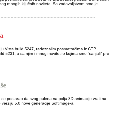
 zbog mnogih ključnih noviteta. Sa zadovoljstvom smo je
ta
raju Vista build 5247, radoznalim posmatračima iz CTP
ild 5231, a sa njim i mnogi noviteti o kojima smo "sanjali" pre
aše
 se postarao da svog pulena na polju 3D animacije vrati na
o verziju 5.0 nove generacije Softimage-a.