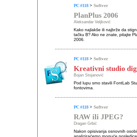
PC #118
>
Softver
PlanPlus 2006
Aleksandar Veljković
Kako najlakše ili najbrže da sti
tačku B? Ako ne znate, pitajte Pla
2006.
PC #118
>
Softver
Kreativni studio dig
Bojan Stojanović
Pod lupu smo stavili FontLab St
fontovima.
PC #118
>
Softver
RAW ili JPEG?
Dragan Grbić
Nakon opisivanja osnovnih osobin
analiziraćemo moguće posledice 