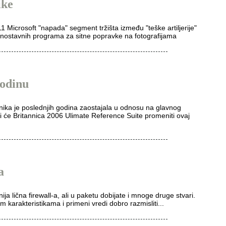
ike
 Microsoft "napada" segment tržišta između "teške artiljerije"
dnostavnih programa za sitne popravke na fotografijama
godinu
anika je poslednjih godina zaostajala u odnosu na glavnog
i će Britannica 2006 Ulimate Reference Suite promeniti ovaj
a
ja lična firewall-a, ali u paketu dobijate i mnoge druge stvari.
im karakteristikama i primeni vredi dobro razmisliti...