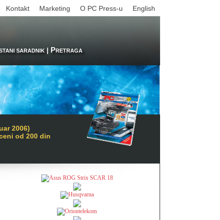
Kontakt
Marketing
O PC Press-u
English
P
|
STANI SARADNIK
RETRAGA
uar 2006)
 ceni od 200 din