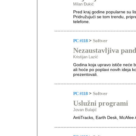
Milan Đukić
Pred kraj godine popularne su lis
Pridružujući se tom trendu, prip
telefone.
PC #118
>
Softver
Nezaustavljiva pan
Kristijan Lazić
Godina koja upravo ističe neće b
ali hoće po poplavi novih ideja k
prezentovali.
PC #118
>
Softver
Uslužni programi
Jovan Bulajić
AntiTracks, Earth Desk, McAfee