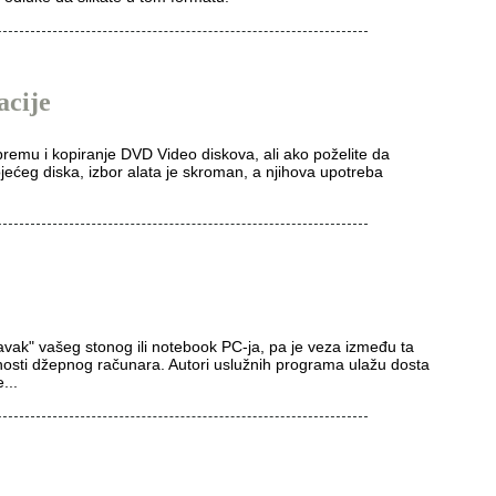
cije
ipremu i kopiranje DVD Video diskova, ali ako poželite da
jećeg diska, izbor alata je skroman, a njihova upotreba
vak" vašeg stonog ili notebook PC-ja, pa je veza između ta
osti džepnog računara. Autori uslužnih programa ulažu dosta
...