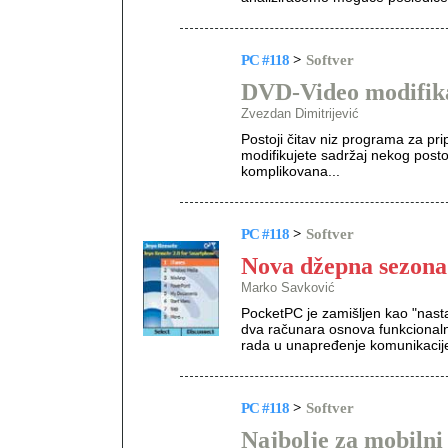
PC #118
>
Softver
DVD-Video modifika
Zvezdan Dimitrijević
Postoji čitav niz programa za pr
modifikujete sadržaj nekog posto
komplikovana...
PC #118
>
Softver
Nova džepna sezona
Marko Savković
PocketPC je zamišljen kao "nasta
dva računara osnova funkcionaln
rada u unapređenje komunikacije
PC #118
>
Softver
Najbolje za mobilni