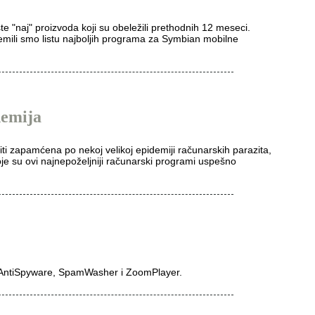
te "naj" proizvoda koji su obeležili prethodnih 12 meseci.
remili smo listu najboljih programa za Symbian mobilne
demija
iti zapamćena po nekoj velikoj epidemiji računarskih parazita,
oje su ovi najnepoželjniji računarski programi uspešno
 AntiSpyware, SpamWasher i ZoomPlayer.