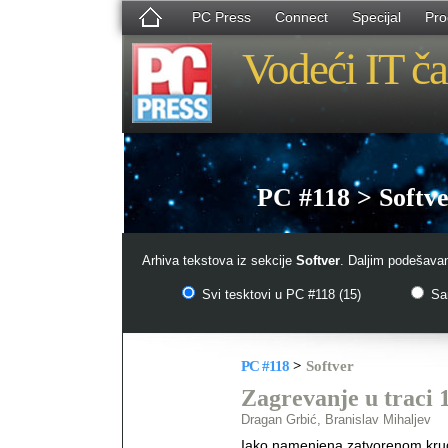
PC Press
Connect
Specijal
Pro
Vodeći IT ča
PC #118 > Softv
Arhiva tekstova iz sekcije
Softver
. Daljim podešavan
Svi tesktovi u PC #118 (15)
Sam
PC #118
>
Softver
Zagrevanje u traci 
Dragan Grbić, Branislav Mihaljev
Iako namenjena zatvorenom krug