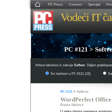
PC Press
Connect
Specijal
Pro
Vodeći IT ča
PC #121 > Softv
Arhiva tekstova iz sekcije
Softver
. Daljim podešavan
Svi tesktovi u PC #121 (15)
Sam
PC #121
>
Softver
WordPerfect Office
Branko Nikitović
U neka davna vremena postojao 