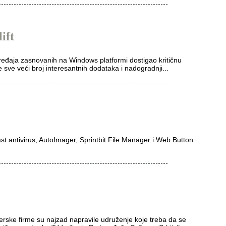
ift
uređaja zasnovanih na Windows platformi dostigao kritičnu
 sve veći broj interesantnih dodataka i nadogradnji...
t antivirus, AutoImager, Sprintbit File Manager i Web Button
erske firme su najzad napravile udruženje koje treba da se