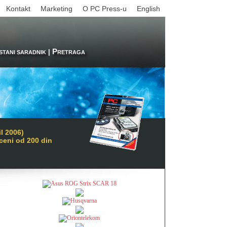
Kontakt
Marketing
O PC Press-u
English
P
|
STANI SARADNIK
RETRAGA
l 2006)
 ceni od 200 din