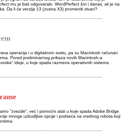
fect mu je baš odgovaralo. WordPerfect živi i danas, ali je na
a. Da li će verzija 13 (zvana X3) promeniti stvari?
cem
vana operacija i u digitalnom svetu, pa su Macintosh računari
 tema. Pored preliminarnog prikaza novih Macintosh-a
novske" ideje, u koje spada razmena operativnih sistema
grame
samo "zvezde", već i pomoćni alati u koje spada Adobe Bridge.
rije mnoge uzbudljive opcije i podseća na vrednog robota koji
entima.