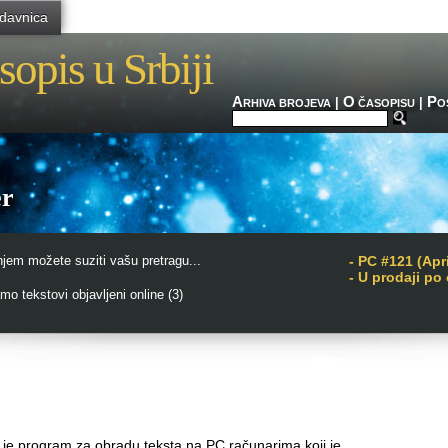
davnica
sopis u Srbiji
A
O
P
|
|
RHIVA BROJEVA
ČASOPISU
O
er
jem možete suziti vašu pretragu...
-
PC #121 (Apri
- U prodaji po
o tekstovi objavljeni online (3)
je program za obradu teksta na PC računarima koji je