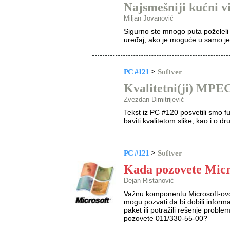
Najsmešniji kućni v
Miljan Jovanović
Sigurno ste mnogo puta poželeli
uređaj, ako je moguće u samo je
PC #121
>
Softver
Kvalitetni(ji) MPE
Zvezdan Dimitrijević
Tekst iz PC #120 posvetili smo 
baviti kvalitetom slike, kao i o 
PC #121
>
Softver
Kada pozovete Micr
Dejan Ristanović
Važnu komponentu Microsoft-ovog 
mogu pozvati da bi dobili informa
paket ili potražili rešenje probl
pozovete 011/330-55-00?