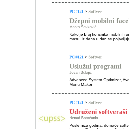
PC #121
>
Softver
Džepni mobilni facel
Marko Savković
Kako je broj korisnika mobilnih 
masu, iz dana u dan se pojavljuje
PC #121
>
Softver
Uslužni programi
Jovan Bulajić
Advanced System Optimizer, Avas
Menu Maker
PC #121
>
Softver
Udruženi softveraši
Nenad Batoćanin
Posle niza godina, domaće softv