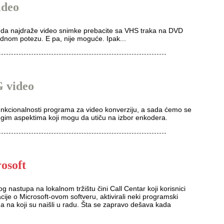
ideo
 da najdraže video snimke prebacite sa VHS traka na DVD
dnom potezu. E pa, nije moguće. Ipak...
G video
funkcionalnosti programa za video konverziju, a sada ćemo se
drugim aspektima koji mogu da utiču na izbor enkodera.
osoft
nastupa na lokalnom tržištu čini Call Centar koji korisnici
cije o Microsoft-ovom softveru, aktivirali neki programski
ema na koji su naišli u radu. Šta se zapravo dešava kada