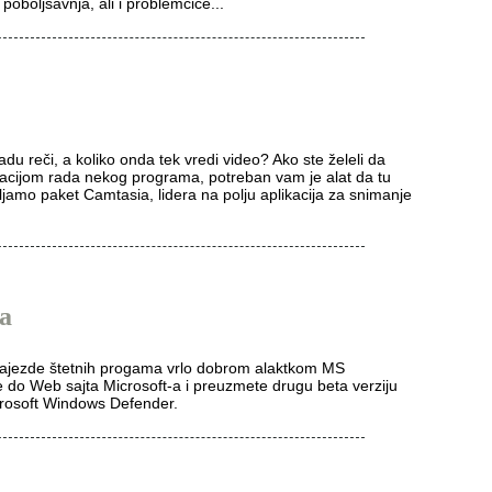
poboljšavnja, ali i problemčiće...
adu reči, a koliko onda tek vredi video? Ako ste želeli da
racijom rada nekog programa, potreban vam je alat da tu
jamo paket Camtasia, lidera na polju aplikacija za snimanje
ta
d najezde štetnih progama vrlo dobrom alaktkom MS
e do Web sajta Microsoft-a i preuzmete drugu beta verziju
rosoft Windows Defender.