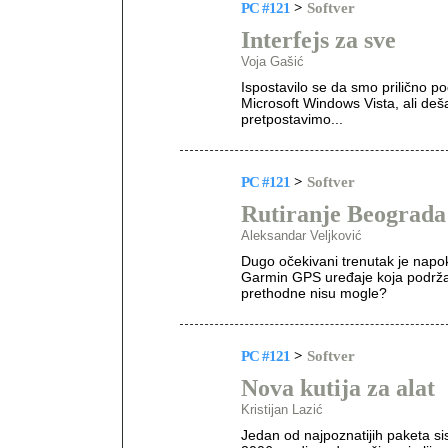
PC #121
>
Softver
Interfejs za sve
Voja Gašić
Ispostavilo se da smo prilično p
Microsoft Windows Vista, ali deš
pretpostavimo...
PC #121
>
Softver
Rutiranje Beograda
Aleksandar Veljković
Dugo očekivani trenutak je napo
Garmin GPS uređaje koja podrža
prethodne nisu mogle?
PC #121
>
Softver
Nova kutija za alat
Kristijan Lazić
Jedan od najpoznatijih paketa si