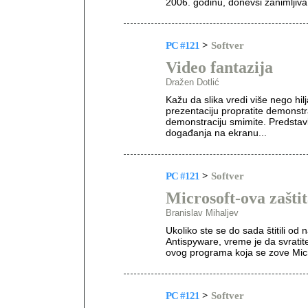
2006. godinu, donevši zanimljiva 
PC #121
>
Softver
Video fantazija
Dražen Dotlić
Kažu da slika vredi više nego hilj
prezentaciju propratite demonst
demonstraciju smimite. Predstavl
događanja na ekranu...
PC #121
>
Softver
Microsoft-ova zašti
Branislav Mihaljev
Ukoliko ste se do sada štitili o
Antispyware, vreme je da svratit
ovog programa koja se zove Mic
PC #121
>
Softver