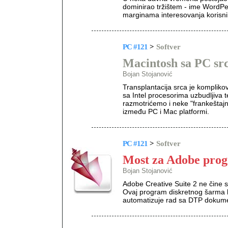
dominirao tržištem - ime WordPer
marginama interesovanja korisnik
PC #121
>
Softver
Macintosh sa PC sr
Bojan Stojanović
Transplantacija srca je kompliko
sa Intel procesorima uzbudljiva
razmotrićemo i neke "frankeštaj
između PC i Mac platformi.
PC #121
>
Softver
Most za Adobe pro
Bojan Stojanović
Adobe Creative Suite 2 ne čine 
Ovaj program diskretnog šarma k
automatizuje rad sa DTP dokum