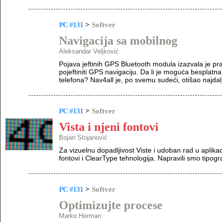
PC #131
>
Softver
Navigacija sa mobilnog
Aleksandar Veljković
Pojava jeftinih GPS Bluetooth modula izazvala je pra
pojeftiniti GPS navigaciju. Da li je moguća besplat
telefona? Nav4all je, po svemu sudeći, otišao najdalj
PC #131
>
Softver
Vista i njeni fontovi
Bojan Stojanović
Za vizuelnu dopadljivost Viste i udoban rad u aplikac
fontovi i ClearType tehnologija. Napravili smo tipog
PC #131
>
Softver
Optimizujte procese
Marko Herman