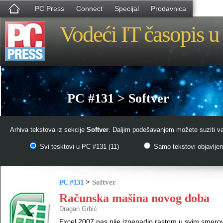
PC Press
Connect
Specijal
Prodavnica
Vodeći IT časopis u 
PC #131 > Softver
Arhiva tekstova iz sekcije
Softver
. Daljim podešavanjem možete suziti va
Svi tesktovi u PC #131 (11)
Samo tekstovi objavljeni
PC #131
>
Softver
Računska mašina novog doba
Dragan Grbić
Excel 2007 nas nije iznenadio rastom u svim smerovi