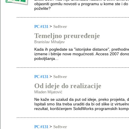
objasniti gomilu novosti u programu u kome ste i do 
poželite?
PC #131
>
Softver
Temeljno preuređenje
Branislav Mihaljev
Kada ih pogledate sa "istorijske distance", prethodn
izmene i bitnije nove mogućnosti. Access 2007 don
poboljšanja...
PC #131
>
Softver
Od ideje do realizacije
Mladen Mijatović
Ne kaže se uzalud da put od ideje, preko projekta, d
Ispitali smo šta treba uraditi da bi od slike iz virtue
rezultat, korišćenjem SolidWorks programskih komp
PC #131
>
Softver