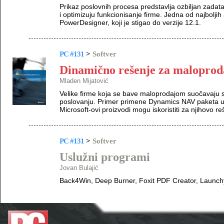
Prikaz poslovnih procesa predstavlja ozbiljan zada
i optimizuju funkcionisanje firme. Jedna od najbolji
PowerDesigner, koji je stigao do verzije 12.1.
PC #131
>
Softver
Dinamično rešenje za maloprod
Mladen Mijatović
Velike firme koja se bave maloprodajom suočavaj
poslovanju. Primer primene Dynamics NAV paketa u 
Microsoft-ovi proizvodi mogu iskoristiti za njihovo re
PC #131
>
Softver
Uslužni programi
Jovan Bulajić
Back4Win, Deep Burner, Foxit PDF Creator, Launchy