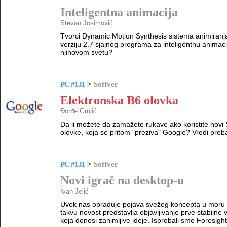
Inteligentna animacija
Stevan Josimović
Tvorci Dynamic Motion Synthesis sistema animiranja
verziju 2.7 sjajnog programa za inteligentnu anima
njihovom svetu?
PC #131
>
Softver
Elektronska B6 olovka
Đorđe Grujić
Da li možete da zamažete rukave ako koristite novi 
olovke, koja se pritom "preziva" Google? Vredi probat
PC #131
>
Softver
Novi igrač na desktop-u
Ivan Jelić
Uvek nas obraduje pojava svežeg koncepta u moru d
takvu novost predstavlja objavljivanje prve stabilne 
koja donosi zanimljive ideje. Isprobali smo Foresigh