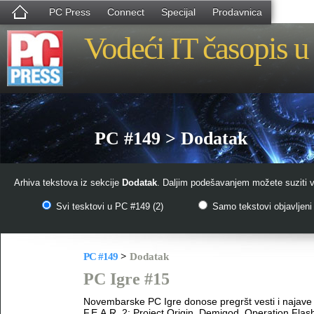
PC Press
Connect
Specijal
Prodavnica
Vodeći IT časopis u 
PC #149 > Dodatak
Arhiva tekstova iz sekcije
Dodatak
. Daljim podešavanjem možete suziti v
Svi tesktovi u PC #149 (2)
Samo tekstovi objavljeni 
PC #149
>
Dodatak
PC Igre #15
Novembarske PC Igre donose pregršt vesti i najave 
F.E.A.R. 2: Project Origin, Demigod, Operation Flas