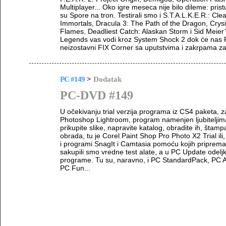
Multiplayer... Oko igre meseca nije bilo dileme: prist
su Spore na tron. Testirali smo i S.T.A.L.K.E.R.: Cle
Immortals, Dracula 3: The Path of the Dragon, Crys
Flames, Deadliest Catch: Alaskan Storm i Sid Meier’s
Legends vas vodi kroz System Shock 2 dok će nas Re
neizostavni FIX Corner sa uputstvima i zakrpama za
PC #149
>
Dodatak
PC-DVD #149
U očekivanju trial verzija programa iz CS4 paketa, z
Photoshop Lightroom, program namenjen ljubiteljima
prikupite slike, napravite katalog, obradite ih, štamp
obrada, tu je Corel Paint Shop Pro Photo X2 Trial ili
i programi SnagIt i Camtasia pomoću kojih priprema
sakupili smo vredne test alate, a u PC Update odelj
programe. Tu su, naravno, i PC StandardPack, PC Ant
PC Fun...