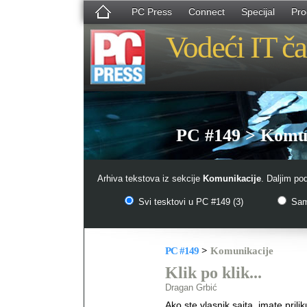
PC Press
Connect
Specijal
Pro
Vodeći IT ča
PC #149 > Komun
Arhiva tekstova iz sekcije
Komunikacije
. Daljim po
Svi tesktovi u PC #149 (3)
Samo
PC #149
>
Komunikacije
Klik po klik...
Dragan Grbić
Ako ste vlasnik sajta, imate pril