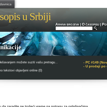
davnica
sopis u Srbiji
A
O
P
|
|
RHIVA BROJEVA
ČASOPISU
O
ikacije
dešavanjem možete suziti vašu pretragu...
-
PC #149 (No
- U prodaji po
 tekstovi objavljeni online (0)
iku da zaradite ne trošeći vreme na potragu za oglašivačima.