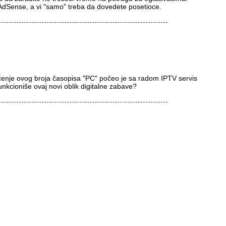
dSense, a vi "samo" treba da dovedete posetioce.
enje ovog broja časopisa "PC" počeo je sa radom IPTV servis
unkcioniše ovaj novi oblik digitalne zabave?