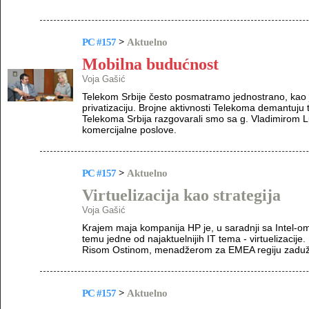
PC #157
>
Aktuelno
Mobilna budućnost
Voja Gašić
Telekom Srbije često posmatramo jednostrano, kao je
privatizaciju. Brojne aktivnosti Telekoma demantuju 
Telekoma Srbija razgovarali smo sa g. Vladimirom L
komercijalne poslove.
PC #157
>
Aktuelno
Virtuelizacija kao strategija
Voja Gašić
Krajem maja kompanija HP je, u saradnji sa Intel-
temu jedne od najaktuelnijih IT tema - virtuelizacije.
Risom Ostinom, menadžerom za EMEA regiju zaduž
PC #157
>
Aktuelno