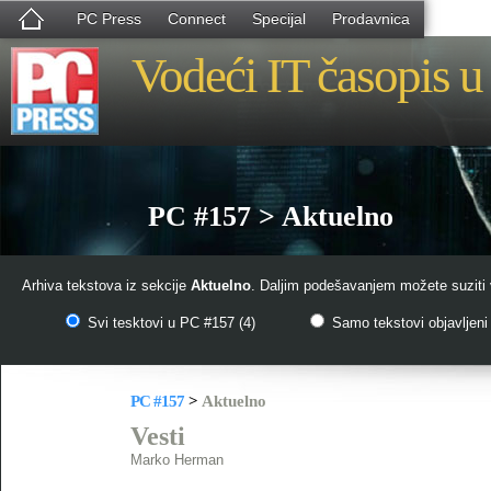
PC Press
Connect
Specijal
Prodavnica
Vodeći IT časopis u 
PC #157 > Aktuelno
Arhiva tekstova iz sekcije
Aktuelno
. Daljim podešavanjem možete suziti 
Svi tesktovi u PC #157 (4)
Samo tekstovi objavljeni 
PC #157
>
Aktuelno
Vesti
Marko Herman