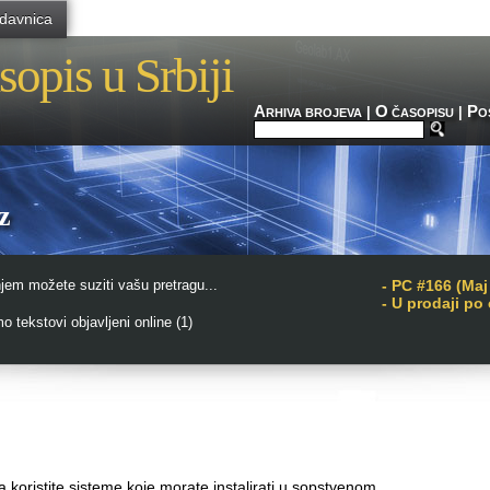
davnica
sopis u Srbiji
A
O
P
|
|
RHIVA BROJEVA
ČASOPISU
O
z
jem možete suziti vašu pretragu...
-
PC #166 (Maj
- U prodaji po
 tekstovi objavljeni online (1)
 koristite sisteme koje morate instalirati u sopstvenom