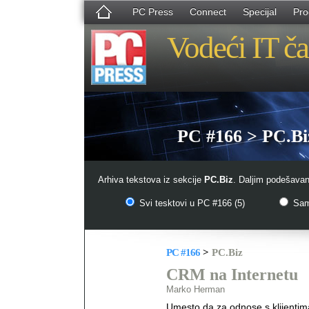
PC Press
Connect
Specijal
Pro
Vodeći IT ča
PC #166 > PC.Bi
Arhiva tekstova iz sekcije
PC.Biz
. Daljim podešavan
Svi tesktovi u PC #166 (5)
Samo
PC #166
>
PC.Biz
CRM na Internetu
Marko Herman
Umesto da za odnose s klijentima