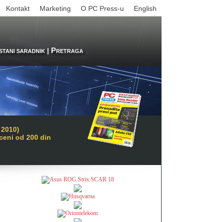
Kontakt
Marketing
O PC Press-u
English
P
|
STANI SARADNIK
RETRAGA
 2010)
 ceni od 200 din