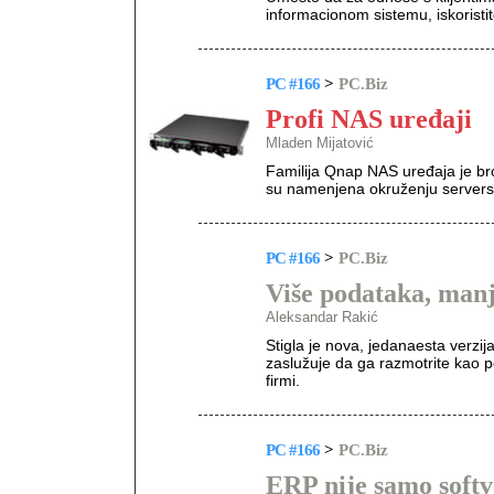
informacionom sistemu, iskoristi
PC #166
>
PC.Biz
Profi NAS uređaji
Mladen Mijatović
Familija Qnap NAS uređaja je bro
su namenjena okruženju serversk
PC #166
>
PC.Biz
Više podataka, manj
Aleksandar Rakić
Stigla je nova, jedanaesta verzi
zaslužuje da ga razmotrite kao 
firmi.
PC #166
>
PC.Biz
ERP nije samo softv