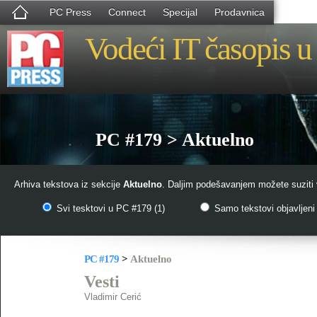
PC Press
Connect
Specijal
Prodavnica
Vodeći IT časopis u 
PC #179 > Aktuelno
Arhiva tekstova iz sekcije
Aktuelno
. Daljim podešavanjem možete suziti 
Svi tesktovi u PC #179 (1)
Samo tekstovi objavljeni 
PC #179
>
Aktuelno
Vesti
Vladimir Cerić