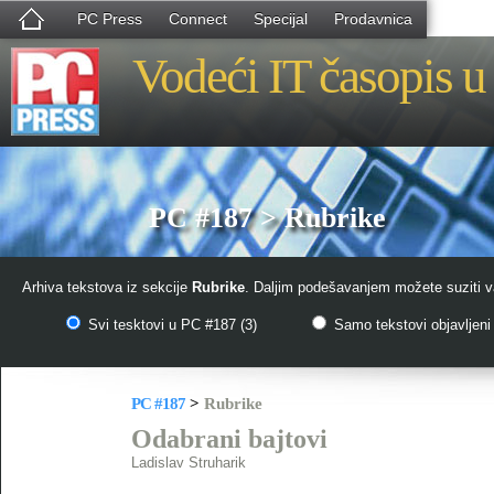
PC Press
Connect
Specijal
Prodavnica
Vodeći IT časopis u 
PC #187 > Rubrike
Arhiva tekstova iz sekcije
Rubrike
. Daljim podešavanjem možete suziti va
Svi tesktovi u PC #187 (3)
Samo tekstovi objavljeni 
PC #187
>
Rubrike
Odabrani bajtovi
Ladislav Struharik