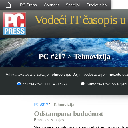
PC Press
Connect
Specijal
Prodavnica
Vodeći IT časopis u 
PC #217 > Tehnovizija
Arhiva tekstova iz sekcije
Tehnovizija
. Daljim podešavanjem možete suzit
Svi tesktovi u PC #217 (2)
Samo tekstovi objavljeni 
PC #217
>
Tehnovizija
Odštampana budućnost
Branislav Mihaljev
Vesti u vezi sa informatičkom podrškom razvoja dru