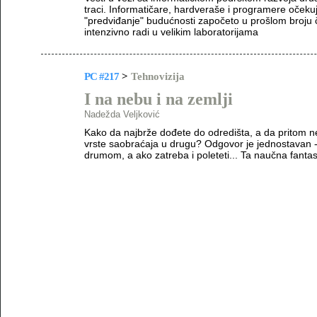
traci. Informatičare, hardveraše i programere očekuj
"predviđanje" budućnosti započeto u prošlom broju 
intenzivno radi u velikim laboratorijama
PC #217
>
Tehnovizija
I na nebu i na zemlji
Nadežda Veljković
Kako da najbrže dođete do odredišta, a da pritom ne 
vrste saobraćaja u drugu? Odgovor je jednostavan - 
drumom, a ako zatreba i poleteti... Ta naučna fantast