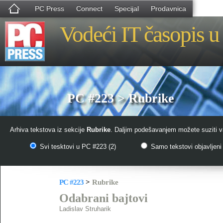
PC Press
Connect
Specijal
Prodavnica
Vodeći IT časopis u 
PC #223 > Rubrike
Arhiva tekstova iz sekcije
Rubrike
. Daljim podešavanjem možete suziti va
Svi tesktovi u PC #223 (2)
Samo tekstovi objavljeni 
PC #223
>
Rubrike
Odabrani bajtovi
Ladislav Struharik