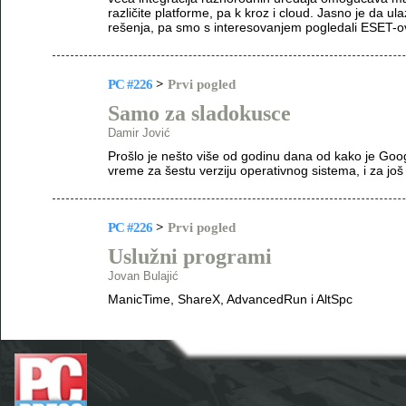
različite platforme, pa k kroz i cloud. Jasno je da 
rešenja, pa smo s interesovanjem pogledali ESET-
PC #226
>
Prvi pogled
Samo za sladokusce
Damir Jović
Prošlo je nešto više od godinu dana od kako je Googl
vreme za šestu verziju operativnog sistema, i za j
PC #226
>
Prvi pogled
Uslužni programi
Jovan Bulajić
ManicTime, ShareX, AdvancedRun i AltSpc