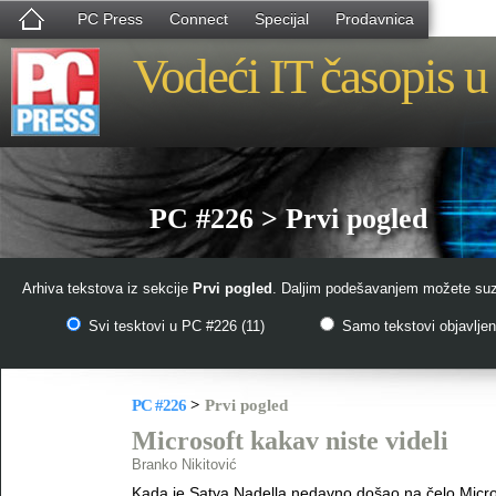
PC Press
Connect
Specijal
Prodavnica
Vodeći IT časopis u 
PC #226 > Prvi pogled
Arhiva tekstova iz sekcije
Prvi pogled
. Daljim podešavanjem možete suzi
Svi tesktovi u PC #226 (11)
Samo tekstovi objavljeni
PC #226
>
Prvi pogled
Microsoft kakav niste videli
Branko Nikitović
Kada je Satya Nadella nedavno došao na čelo Microso