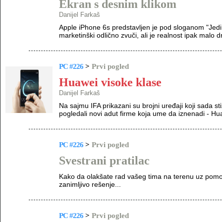
Ekran s desnim klikom
Danijel Farkaš
Apple iPhone 6s predstavljen je pod sloganom "Jedin
marketinški odlično zvuči, ali je realnost ipak malo d
PC #226
>
Prvi pogled
Huawei visoke klase
Danijel Farkaš
Na sajmu IFA prikazani su brojni uređaji koji sada s
pogledali novi adut firme koja ume da iznenadi - H
PC #226
>
Prvi pogled
Svestrani pratilac
Kako da olakšate rad vašeg tima na terenu uz pomo
zanimljivo rešenje...
PC #226
>
Prvi pogled