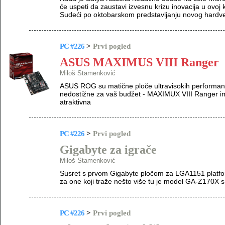
će uspeti da zaustavi izvesnu krizu inovacija u ovoj
Sudeći po oktobarskom predstavljanju novog hardver
PC #226
>
Prvi pogled
ASUS MAXIMUS VIII Ranger
Miloš Stamenković
ASUS ROG su matične ploče ultravisokih performansi
nedostižne za vaš budžet - MAXIMUX VIII Ranger im
atraktivna
PC #226
>
Prvi pogled
Gigabyte za igrače
Miloš Stamenković
Susret s prvom Gigabyte pločom za LGA1151 platform
za one koji traže nešto više tu je model GA-Z170
PC #226
>
Prvi pogled