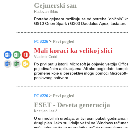
Gejmerski san
Radovan Bibić
Potrebe gejmera razlikuju se od potreba "običnih" ko
G910 Orion Spark i G303 Daedalus Apex, tastaturu i 
PC #226
>
Prvi pogled
Mali koraci ka velikoj slici
Vladimir Cerić
Po prvi put u istoriji Microsoft je objavio verziju Off
pojedinačnim aplikacijama. Ali ako pogledate komple
promene koje u perspektivi mogu pomoći Microsoft-
poslovnog softvera
PC #226
>
Prvi pogled
ESET - Deveta generacija
Kristijan Lazić
U eri mobilnih uređaja, antivirusni paketi godinama 
drugi plan. Iako su i dalje važni na Windows računa
veća integracija raznorodnih uređaja omogućava mal