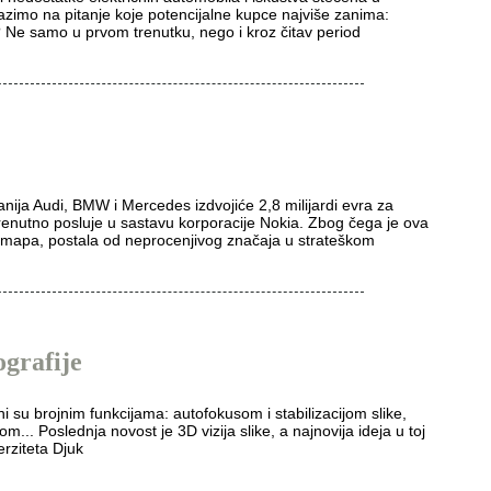
azimo na pitanje koje potencijalne kupce najviše zanima:
a? Ne samo u prvom trenutku, nego i kroz čitav period
ija Audi, BMW i Mercedes izdvojiće 2,8 milijardi evra za
renutno posluje u sastavu korporacije Nokia. Zbog čega je ova
 mapa, postala od neprocenjivog značaja u strateškom
ografije
i su brojnim funkcijama: autofokusom i stabilizacijom slike,
. Poslednja novost je 3D vizija slike, a najnovija ideja u toj
erziteta Djuk