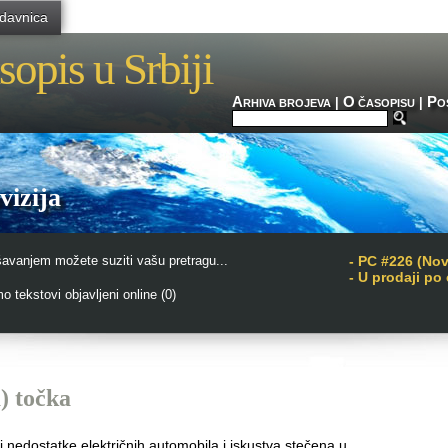
davnica
sopis u Srbiji
A
O
P
|
|
RHIVA BROJEVA
ČASOPISU
O
vizija
šavanjem možete suziti vašu pretragu...
-
PC #226 (No
- U prodaji po
 tekstovi objavljeni online (0)
a) točka
 nedostatke električnih automobila i iskustva stečena u