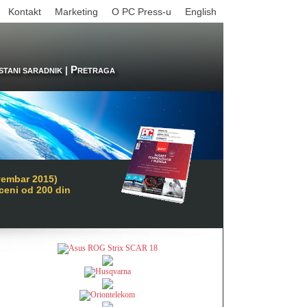
Kontakt
Marketing
O PC Press-u
English
P
|
STANI SARADNIK
RETRAGA
vembar 2015)
 ceni od 200 din