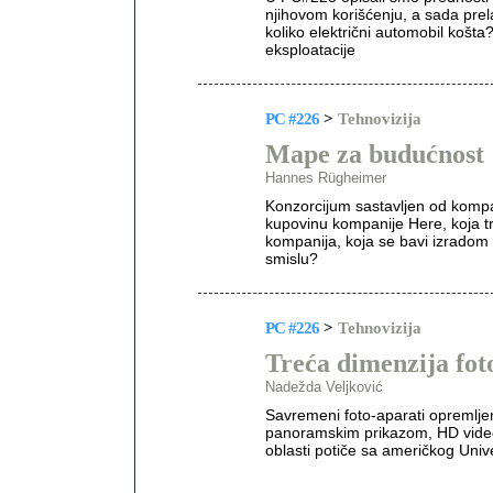
njihovom korišćenju, a sada prel
koliko električni automobil košt
eksploatacije
PC #226
>
Tehnovizija
Mape za budućnost
Hannes Rügheimer
Konzorcijum sastavljen od kompan
kupovinu kompanije Here, koja t
kompanija, koja se bavi izradom
smislu?
PC #226
>
Tehnovizija
Treća dimenzija fot
Nadežda Veljković
Savremeni foto-aparati opremljen
panoramskim prikazom, HD videom..
oblasti potiče sa američkog Univ