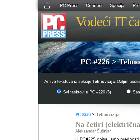
PC Press
Connect
Specijal
Pro
Vodeći IT ča
PC #226 > Tehno
Arhiva tekstova iz sekcije
Tehnovizija
. Daljim pode
Svi tesktovi u PC #226 (3)
Samo
PC #226
>
Tehnovizija
Na četiri (električn
Aleksandar Šušnjar
U PC#225 opisali smo prednosti i