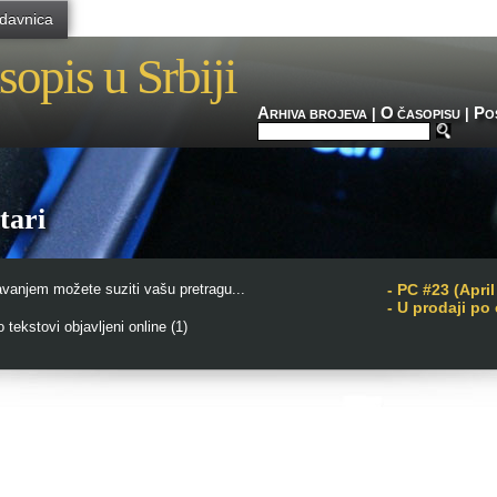
davnica
sopis u Srbiji
A
O
P
|
|
RHIVA BROJEVA
ČASOPISU
O
tari
avanjem možete suziti vašu pretragu...
-
PC #23 (April
- U prodaji po
tekstovi objavljeni online (1)