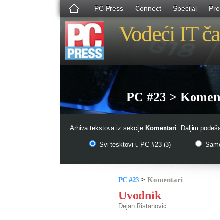
PC Press
Connect
Specijal
Pro
Vodeći IT ča
PC #23 > Komen
Arhiva tekstova iz sekcije
Komentari
. Daljim podeš
Svi tesktovi u PC #23 (3)
Samo 
PC #23
>
Komentari
Uvodnik
Dejan Ristanović