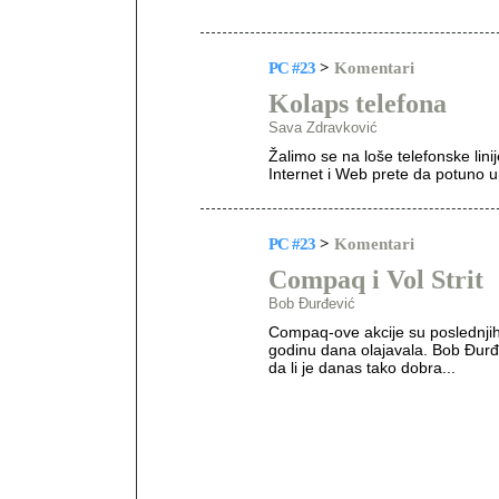
PC #23
>
Komentari
Kolaps telefona
Sava Zdravković
Žalimo se na loše telefonske linij
Internet i Web prete da potuno un
PC #23
>
Komentari
Compaq i Vol Strit
Bob Đurđević
Compaq-ove akcije su poslednjih 
godinu dana olajavala. Bob Đurđevi
da li je danas tako dobra...