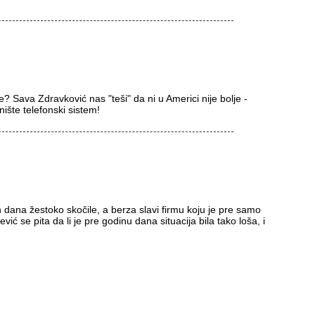
e? Sava Zdravković nas "teši" da ni u Americi nije bolje -
ište telefonski sistem!
dana žestoko skočile, a berza slavi firmu koju je pre samo
ć se pita da li je pre godinu dana situacija bila tako loša, i