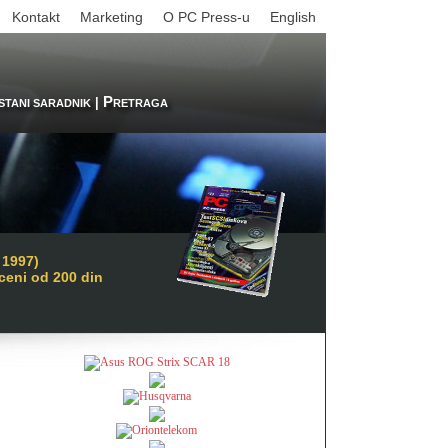
Kontakt
Marketing
O PC Press-u
English
P
|
STANI SARADNIK
RETRAGA
 1997)
 ceni od 200 din