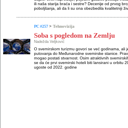
ili naša starija braća i sestre? Decenije od prvog 
poboljšanja, ali da li su ona obezbedila kvalitetniji ži
PC #257
>
Tehnovizija
Soba s pogledom na Zemlju
Nadežda Veljković
O svemirskom turizmu govori se već godinama, ali j
putovanja do Međunarodne svemirske stanice. Pravi 
mogao postati stvarnost. Osim atraktivnih svemirskih 
se da će prvi svemirski hoteli biti lansirani u orbitu
ugoste od 2022. godine