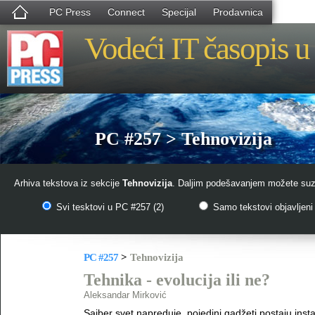
PC Press
Connect
Specijal
Prodavnica
Vodeći IT časopis u 
PC #257 > Tehnovizija
Arhiva tekstova iz sekcije
Tehnovizija
. Daljim podešavanjem možete suzit
Svi tesktovi u PC #257 (2)
Samo tekstovi objavljeni 
PC #257
>
Tehnovizija
Tehnika - evolucija ili ne?
Aleksandar Mirković
Sajber svet napreduje, pojedini gadžeti postaju instant