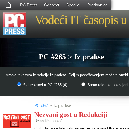
PC Press
Connect
Specijal
Prodavnica
Vodeći IT časopis u 
PC #265 > Iz prakse
Arhiva tekstova iz sekcije
Iz prakse
. Daljim podešavanjem možete suziti 
Svi tesktovi u PC #265 (4)
Samo tekstovi objavljeni 
PC #265
>
Iz prakse
Nezvani gost u Redakciji
Dejan Ristanović
Ovih dana redakcijski server je zaražen Dharma ran