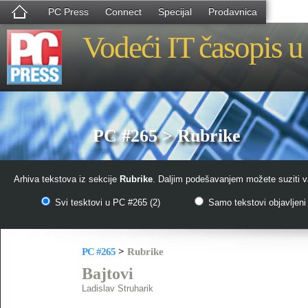
PC Press
Connect
Specijal
Prodavnica
Vodeći IT časopis u 
PC #265 > Rubrike
Arhiva tekstova iz sekcije
Rubrike
. Daljim podešavanjem možete suziti va
Svi tesktovi u PC #265 (2)
Samo tekstovi objavljeni 
PC #265
>
Rubrike
Bajtovi
Ladislav Struharik