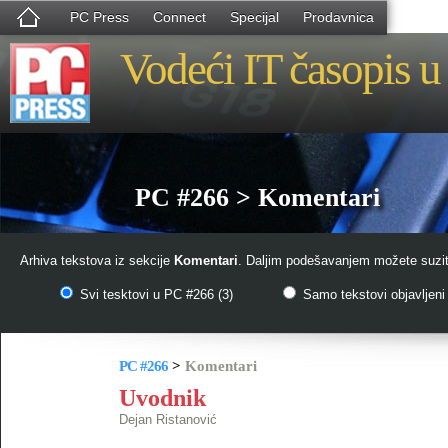
PC Press
Connect
Specijal
Prodavnica
Vodeći IT časopis u 
PC #266 > Komentari
Arhiva tekstova iz sekcije
Komentari
. Daljim podešavanjem možete suziti
Svi tesktovi u PC #266 (3)
Samo tekstovi objavljeni 
PC #266
>
Komentari
Uvodnik
Dejan Ristanović