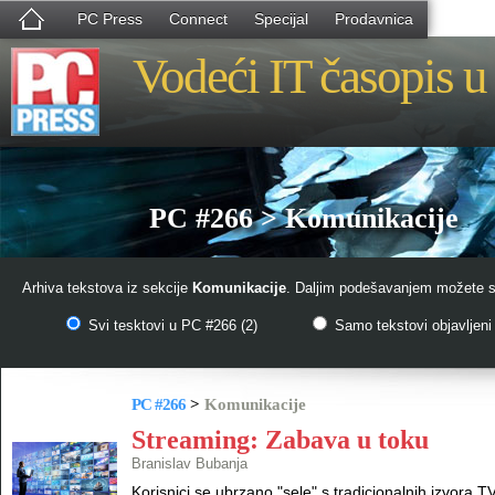
PC Press
Connect
Specijal
Prodavnica
Vodeći IT časopis u 
PC #266 > Komunikacije
Arhiva tekstova iz sekcije
Komunikacije
. Daljim podešavanjem možete su
Svi tesktovi u PC #266 (2)
Samo tekstovi objavljeni 
PC #266
>
Komunikacije
Streaming: Zabava u toku
Branislav Bubanja
Korisnici se ubrzano "sele" s tradicionalnih izvora