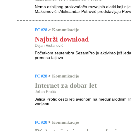
Nema ozbiljnog proizvođača razvojnih alatki koji nij
Maksimović i Aleksandar Petrović predstavljaju Powe
PC #28
>
Komunikacije
Najbrži download
Dejan Ristanović
Početkom septembra SezamPro je aktivirao još jedan 
prenosu fajlova.
PC #28
>
Komunikacije
Internet za dobar let
Jelica Protić
Jelica Protić često leti avionom na međunarodnim lin
varijantu...
PC #28
>
Komunikacije