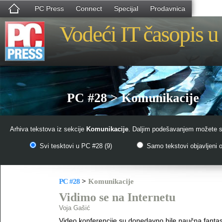
PC Press
Connect
Specijal
Prodavnica
Vodeći IT časopis u 
PC #28 > Komunikacije
Arhiva tekstova iz sekcije
Komunikacije
. Daljim podešavanjem možete su
Svi tesktovi u PC #28 (9)
Samo tekstovi objavljeni o
PC #28
>
Komunikacije
Vidimo se na Internetu
Voja Gašić
Video konferencije su donedavno bile naučna fantast