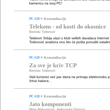
kamericu na svoj PC!
PC #28
>
Komunikacije
Telekom - od kosti do okosnice
Berislav Todorović
Telekom Srbija ulazi u klub velikih davalaca Interne
Todorović analizira ono što će pošta ponuditi ostali
PC #28
>
Komunikacije
Za sve je kriv TCP
Berislav Todorović
Vaši korisnici već par dana ne primaju elektronsku 
žrtva hakera...
PC #28
>
Komunikacije
Jato komponenti
Milan Maksimović, Aleksandar Petrović