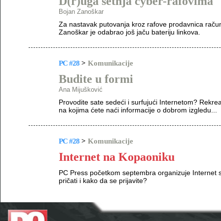
D(r)uga šetnja cyber-rafovima
Bojan Zanoškar
Za nastavak putovanja kroz rafove prodavnica računa
Zanoškar je odabrao još jaču bateriju linkova.
PC #28
>
Komunikacije
Budite u formi
Ana Mijušković
Provodite sate sedeći i surfujući Internetom? Rekrea
na kojima ćete naći informacije o dobrom izgledu...
PC #28
>
Komunikacije
Internet na Kopaoniku
PC Press početkom septembra organizuje Internet 
pričati i kako da se prijavite?