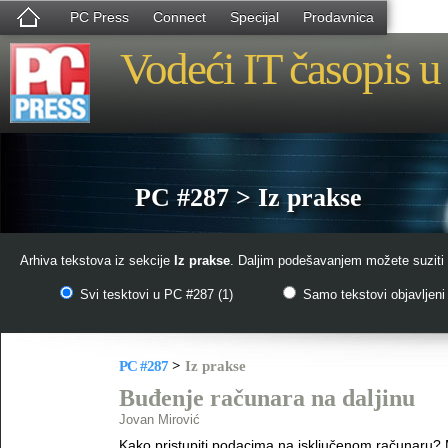
PC Press
Connect
Specijal
Prodavnica
Vodeći IT časopis u 
PC #287 > Iz prakse
Arhiva tekstova iz sekcije
Iz prakse
. Daljim podešavanjem možete suziti 
Svi tesktovi u PC #287 (1)
Samo tekstovi objavljeni 
PC #287
>
Iz prakse
Buđenje računara na daljinu
Jovan Mirović
Kako pristupiti podacima na isključenom računaru? M