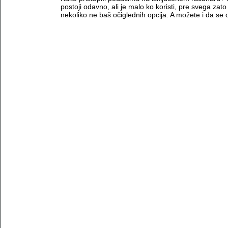
postoji odavno, ali je malo ko koristi, pre svega za
nekoliko ne baš očiglednih opcija. A možete i da se 