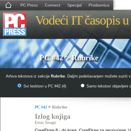
PC Press
Connect
Specijal
Prodavnica
Vodeći IT časopis u 
PC #42 > Rubrike
Arhiva tekstova iz sekcije
Rubrike
. Daljim podešavanjem možete suziti va
Svi tesktovi u PC #42 (4)
Samo tekstovi objavljeni o
PC #42
>
Rubrike
Izlog knjiga
Emin Smajić
CorelDraw 8 - do kraja, CorelDraw za neupućene, Uč