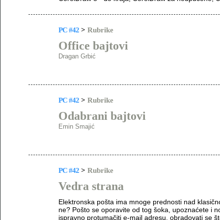
PC #42
>
Rubrike
Office bajtovi
Dragan Grbić
PC #42
>
Rubrike
Odabrani bajtovi
Emin Smajić
PC #42
>
Rubrike
Vedra strana
Elektronska pošta ima mnoge prednosti nad klasičnom
ne? Pošto se oporavite od tog šoka, upoznaćete i nov
ispravno protumačiti e-mail adresu, obradovati se š