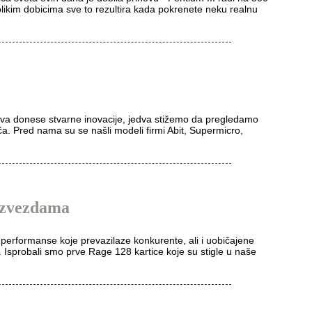
olikim dobicima sve to rezultira kada pokrenete neku realnu
va donese stvarne inovacije, jedva stižemo da pregledamo
. Pred nama su se našli modeli firmi Abit, Supermicro,
 zvezdama
 performanse koje prevazilaze konkurente, ali i uobičajene
Isprobali smo prve Rage 128 kartice koje su stigle u naše