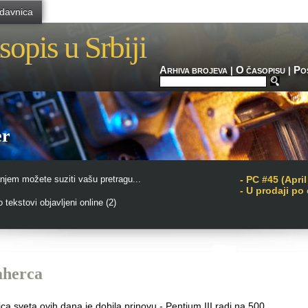
davnica
sopis u Srbiji
A
O
P
|
|
RHIVA BROJEVA
ČASOPISU
O
er
njem možete suziti vašu pretragu...
-
PC #45 (April
- U prodaji po
tekstovi objavljeni online (2)
aherca
 sveta ovih dana je dobila prinovu - Pentium III radi na 500