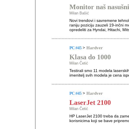
Monitor naš nasušn
Milan Bašić
Novi trendovi i savremene tehnol
raniju poziciju zauzeli 19-inčni 
opredeliti za Hyndai, Hitachi, Mit
PC #45
>
Hardver
Klasa do 1000
Milan Četić
Testirali smo 11 modela laserski
imenitelj svih modela je cena is
PC #45
>
Hardver
LaserJet 2100
Milan Četić
HP LaserJet 2100 treba da zamen
korisnicima koji se bave pripre