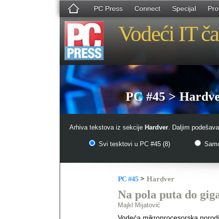
PC Press
Connect
Specijal
Pro
Vodeći IT ča
PC #45 > Hardv
Arhiva tekstova iz sekcije
Hardver
. Daljim podešava
Svi tesktovi u PC #45 (8)
Samo 
PC #45
>
Hardver
Na pola puta do gig
Majkl Mijatović
Vodeća mikroprocesorska porodica