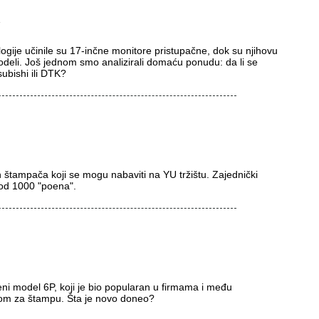
i
ogije učinile su 17-inčne monitore pristupačne, dok su njihovu
modeli. Još jednom smo analizirali domaću ponudu: da li se
subishi ili DTK?
h štampača koji se mogu nabaviti na YU tržištu. Zajednički
pod 1000 "poena".
i model 6P, koji je bio popularan u firmama i među
mom za štampu. Šta je novo doneo?