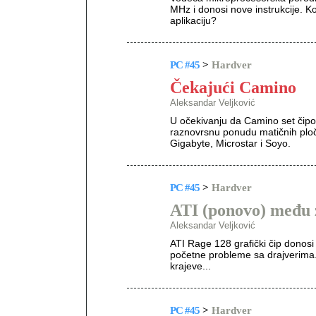
MHz i donosi nove instrukcije. K
aplikaciju?
PC #45
>
Hardver
Čekajući Camino
Aleksandar Veljković
U očekivanju da Camino set čipo
raznovrsnu ponudu matičnih ploča
Gigabyte, Microstar i Soyo.
PC #45
>
Hardver
ATI (ponovo) među
Aleksandar Veljković
ATI Rage 128 grafički čip donosi
početne probleme sa drajverima. 
krajeve...
PC #45
>
Hardver