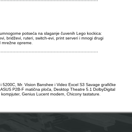
 umnogome potseća na slaganje čuvenih Lego kockica:
, bridževi, ruteri, switch-evi, print serveri i mnogi drugi
ed mrežne opreme.
 5200C, Mr. Vision Banshee i Video Excel S3 Savage grafičke
 ASUS P2B-F matična ploča, Desktop Theatre 5.1 DolbyDigital
 kompjuter, Genius Lucent modem, Chicony tastature.