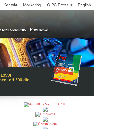
Kontakt
Marketing
O PC Press-u
English
P
|
STANI SARADNIK
RETRAGA
 1999)
 ceni od 200 din