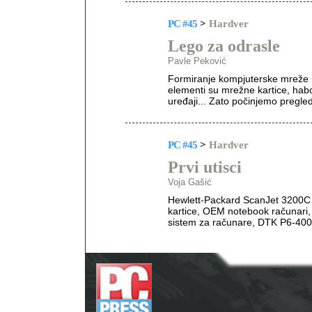
PC #45
>
Hardver
Lego za odrasle
Pavle Peković
Formiranje kompjuterske mreže
elementi su mrežne kartice, habovi
uređaji... Zato počinjemo pregl
PC #45
>
Hardver
Prvi utisci
Voja Gašić
Hewlett-Packard ScanJet 3200C i
kartice, OEM notebook računari,
sistem za računare, DTK P6-400