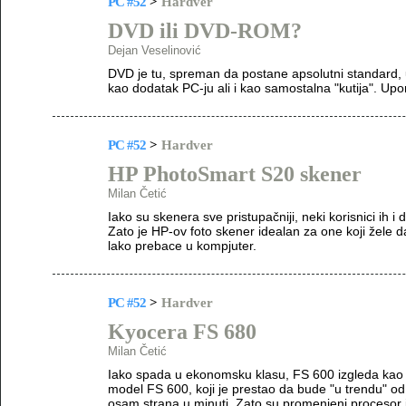
PC #52
>
Hardver
DVD ili DVD-ROM?
Dejan Veselinović
DVD je tu, spreman da postane apsolutni standard, up
kao dodatak PC-ju ali i kao samostalna "kutija". Upor
PC #52
>
Hardver
HP PhotoSmart S20 skener
Milan Četić
Iako su skenera sve pristupačniji, neki korisnici ih 
Zato je HP-ov foto skener idealan za one koji žele da 
lako prebace u kompjuter.
PC #52
>
Hardver
Kyocera FS 680
Milan Četić
Iako spada u ekonomsku klasu, FS 600 izgleda kao o
model FS 600, koji je prestao da bude "u trendu" od
osam strana u minuti. Zato su promenjeni procesor i 