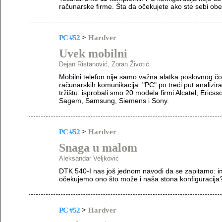
računarske firme. Šta da očekujete ako ste sebi ob
PC #52
>
Hardver
Uvek mobilni
Dejan Ristanović, Zoran Životić
Mobilni telefon nije samo važna alatka poslovnog čo
računarskih komunikacija. "PC" po treći put analizi
tržištu: isprobali smo 20 modela firmi Alcatel, Erics
Sagem, Samsung, Siemens i Sony.
PC #52
>
Hardver
Snaga u malom
Aleksandar Veljković
DTK 540-I nas još jednom navodi da se zapitamo: im
očekujemo ono što može i naša stona konfiguracija
PC #52
>
Hardver