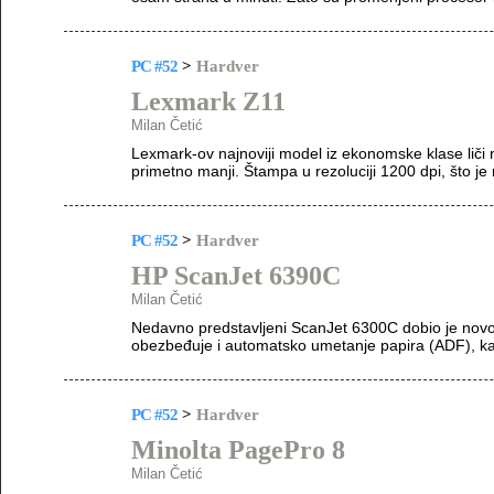
PC #52
>
Hardver
Lexmark Z11
Milan Četić
Lexmark-ov najnoviji model iz ekonomske klase liči n
primetno manji. Štampa u rezoluciji 1200 dpi, što j
PC #52
>
Hardver
HP ScanJet 6390C
Milan Četić
Nedavno predstavljeni ScanJet 6300C dobio je nov
obezbeđuje i automatsko umetanje papira (ADF), ka
PC #52
>
Hardver
Minolta PagePro 8
Milan Četić