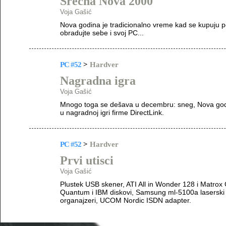
Srećna Nova 2000
Voja Gašić
Nova godina je tradicionalno vreme kad se kupuju po
obradujte sebe i svoj PC...
PC #52
>
Hardver
Nagradna igra
Voja Gašić
Mnogo toga se dešava u decembru: sneg, Nova godina
u nagradnoj igri firme DirectLink.
PC #52
>
Hardver
Prvi utisci
Voja Gašić
Plustek USB skener, ATI All in Wonder 128 i Matrox
Quantum i IBM diskovi, Samsung ml-5100a laserski
organajzeri, UCOM Nordic ISDN adapter.