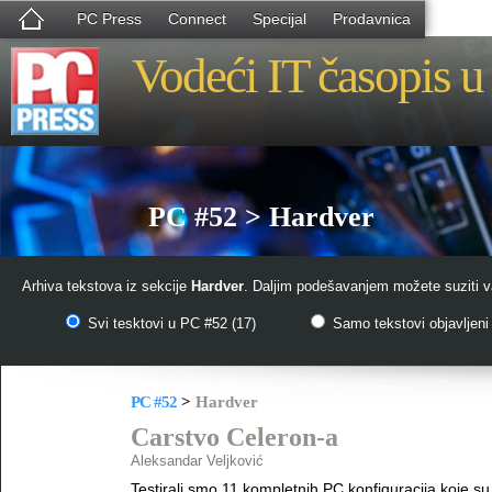
PC Press
Connect
Specijal
Prodavnica
Vodeći IT časopis u 
PC #52 > Hardver
Arhiva tekstova iz sekcije
Hardver
. Daljim podešavanjem možete suziti va
Svi tesktovi u PC #52 (17)
Samo tekstovi objavljeni 
PC #52
>
Hardver
Carstvo Celeron-a
Aleksandar Veljković
Testirali smo 11 kompletnih PC konfiguracija koje s