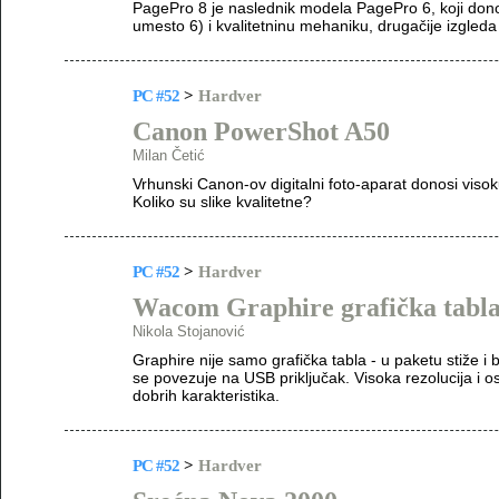
PagePro 8 je naslednik modela PagePro 6, koji dono
umesto 6) i kvalitetninu mehaniku, drugačije izgleda
PC #52
>
Hardver
Canon PowerShot A50
Milan Četić
Vrhunski Canon-ov digitalni foto-aparat donosi visok
Koliko su slike kvalitetne?
PC #52
>
Hardver
Wacom Graphire grafička tabl
Nikola Stojanović
Graphire nije samo grafička tabla - u paketu stiže i b
se povezuje na USB priključak. Visoka rezolucija i os
dobrih karakteristika.
PC #52
>
Hardver