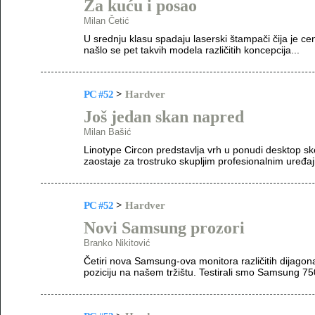
Za kuću i posao
Milan Četić
U srednju klasu spadaju laserski štampači čija je 
našlo se pet takvih modela različitih koncepcija...
PC #52
>
Hardver
Još jedan skan napred
Milan Bašić
Linotype Circon predstavlja vrh u ponudi desktop ske
zaostaje za trostruko skupljim profesionalnim uređa
PC #52
>
Hardver
Novi Samsung prozori
Branko Nikitović
Četiri nova Samsung-ova monitora različitih dijagona
poziciju na našem tržištu. Testirali smo Samsung 7