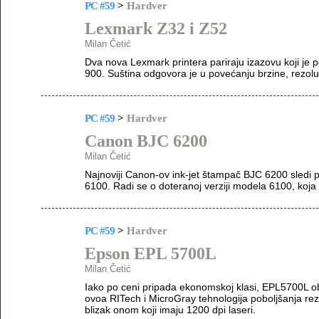
PC #59
>
Hardver
Lexmark Z32 i Z52
Milan Četić
Dva nova Lexmark printera pariraju izazovu koji je 
900. Suština odgovora je u povećanju brzine, rezolu
PC #59
>
Hardver
Canon BJC 6200
Milan Četić
Najnoviji Canon-ov ink-jet štampač BJC 6200 sledi pu
6100. Radi se o doteranoj verziji modela 6100, koja
PC #59
>
Hardver
Epson EPL 5700L
Milan Četić
Iako po ceni pripada ekonomskoj klasi, EPL5700L o
ovoa RITech i MicroGray tehnologija poboljšanja rezo
blizak onom koji imaju 1200 dpi laseri.