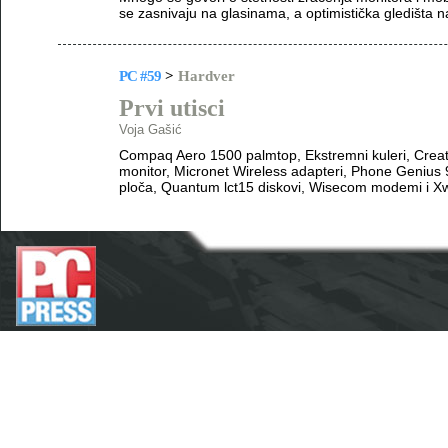
se zasnivaju na glasinama, a optimistička gledišta na
PC #59
>
Hardver
Prvi utisci
Voja Gašić
Compaq Aero 1500 palmtop, Ekstremni kuleri, Crea
monitor, Micronet Wireless adapteri, Phone Geniu
ploča, Quantum lct15 diskovi, Wisecom modemi i X