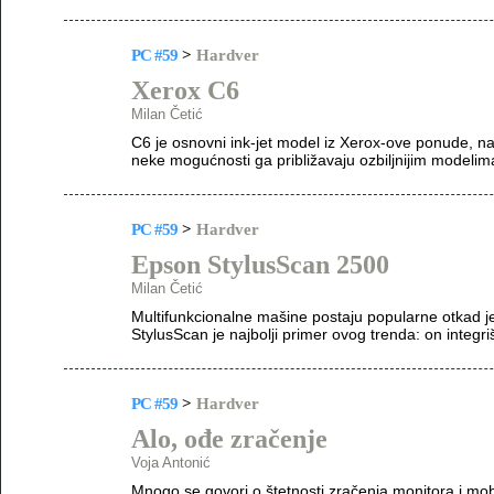
PC #59
>
Hardver
Xerox C6
Milan Četić
C6 je osnovni ink-jet model iz Xerox-ove ponude, n
neke mogućnosti ga približavaju ozbiljnijim modelima
PC #59
>
Hardver
Epson StylusScan 2500
Milan Četić
Multifunkcionalne mašine postaju popularne otkad 
StylusScan je najbolji primer ovog trenda: on integr
PC #59
>
Hardver
Alo, ođe zračenje
Voja Antonić
Mnogo se govori o štetnosti zračenja monitora i mob