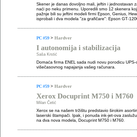
Skener je danas dovoljno mali, jeftin i jednostavan 
naći po neku primenu. Uporedili smo 12 skenera koj
pažnje bili su jeftini modeli firmi Epson, Genius, He
isprobali i dva modela "za grafičare": Epson GT-120
PC #59
>
Hardver
I autonomija i stabilizacija
Saša Krstić
Domaća firma ENEL sada nudi novu porodicu UPS-ov
višečasovnog napajanja vašeg računara.
PC #59
>
Hardver
Xerox Docuprint M750 i M760
Milan Četić
Xerox se na našem tržištu predstavio širokim asor
laserski štampači. Ipak, i ponuda ink-jet-ova zaslužu
na dva nova modela, Docuprint M750 i M760.