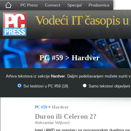
PC Press
Connect
Specijal
Prodavnica
Vodeći IT časopis u 
PC #59 > Hardver
Arhiva tekstova iz sekcije
Hardver
. Daljim podešavanjem možete suziti va
Svi tesktovi u PC #59 (18)
Samo tekstovi objavljeni 
PC #59
>
Hardver
Duron ili Celeron 2?
Aleksandar Veljković
Intel i AMD ne prestaju sa procesorskim duelima pa