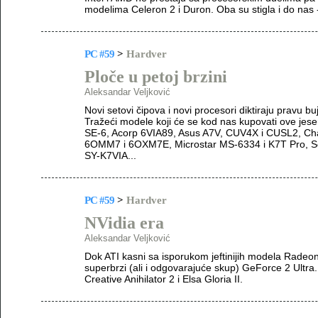
modelima Celeron 2 i Duron. Oba su stigla i do nas -
PC #59
>
Hardver
Ploče u petoj brzini
Aleksandar Veljković
Novi setovi čipova i novi procesori diktiraju pravu b
Tražeći modele koji će se kod nas kupovati ove jeseni
SE-6, Acorp 6VIA89, Asus A7V, CUV4X i CUSL2, Ch
6OMM7 i 6OXM7E, Microstar MS-6334 i K7T Pro, So
SY-K7VIA...
PC #59
>
Hardver
NVidia era
Aleksandar Veljković
Dok ATI kasni sa isporukom jeftinijih modela Radeon
superbrzi (ali i odgovarajuće skup) GeForce 2 Ultra. 
Creative Anihilator 2 i Elsa Gloria II.