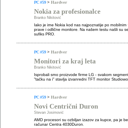
PC #59
>
Hardver
Nokia za profesionalce
Branko Nikitović
Iako je ime Nokia kod nas najpoznatije po mobilnim 
prave i odlične monitore. Na našem testu našli su se
sufiks PRO.
PC #59
>
Hardver
Monitori za kraj leta
Branko Nikitović
Isprobali smo proizvode firme LG - svakom segment
"tačku na i" stavlja izvanredni TFT monitor Studiow
PC #59
>
Hardver
Novi Centrični Duron
Stevan Josimović
AMD procesori su ozbiljan izazov za kupce, pa je b
računar Centra 4030Duron.