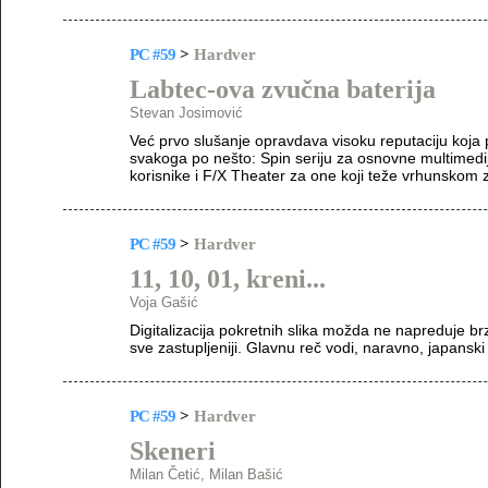
PC #59
>
Hardver
Labtec-ova zvučna baterija
Stevan Josimović
Već prvo slušanje opravdava visoku reputaciju koja 
svakoga po nešto: Spin seriju za osnovne multimedij
korisnike i F/X Theater za one koji teže vrhunskom 
PC #59
>
Hardver
11, 10, 01, kreni...
Voja Gašić
Digitalizacija pokretnih slika možda ne napreduje br
sve zastupljeniji. Glavnu reč vodi, naravno, japanski
PC #59
>
Hardver
Skeneri
Milan Četić, Milan Bašić