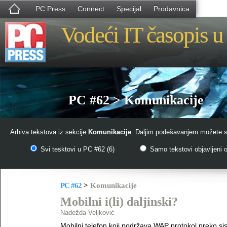
PC Press
Connect
Specijal
Prodavnica
Vodeći IT časopis u 
PC #62 > Komunikacije
Arhiva tekstova iz sekcije
Komunikacije
. Daljim podešavanjem možete su
Svi tesktovi u PC #62 (6)
Samo tekstovi objavljeni o
PC #62
>
Komunikacije
Mobilni i(li) daljinski?
Nadežda Veljković
Mobilni telefon koji podržava WAP protokol preko s