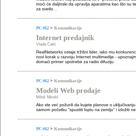
moći će daljinski da upravlja aparatima kao što su tel
za svetlo...
PC #62
>
Komunikacije
Internet predajnik
Vlada Ćalić
RealNetworks ostaje tržišni lider, iako mu konkurenc
novi korak u razvoju Internet multimedije - upozna
domaći primer upotrebe za radio difuziju.
PC #62
>
Komunikacije
Modeli Web prodaje
Miloš Nikolić
Ako ste već požurili da kujete planove o uključivanj
samom početku "spustiti loptu na zemlju" i izložiti ne
PC #62
>
Komunikacije