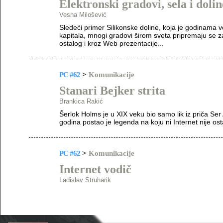
Elektronski gradovi, sela i dolin
Vesna Milošević
Sledeći primer Silikonske doline, koja je godinama v
kapitala, mnogi gradovi širom sveta pripremaju se 
ostalog i kroz Web prezentacije...
PC #62
>
Komunikacije
Stanari Bejker strita
Brankica Rakić
Šerlok Holms je u XIX veku bio samo lik iz priča Ser
godina postao je legenda na koju ni Internet nije ost
PC #62
>
Komunikacije
Internet vodič
Ladislav Struharik