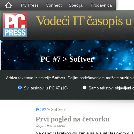
PC Press
Connect
Specijal
Prodavnica
Vodeći IT časopis u 
PC #7 > Softver
Arhiva tekstova iz sekcije
Softver
. Daljim podešavanjem možete suziti va
Svi tesktovi u PC #7 (10)
Samo tekstovi objavljeni o
PC #7
>
Softver
Prvi pogled na četvorku
Dejan Ristanović
Na osnovu kratkog druženja sa Visual Basic-om 4.0,