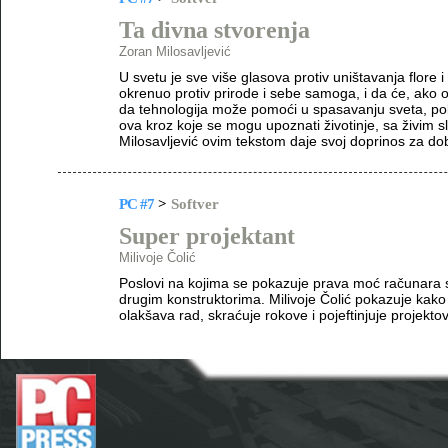
Ta divna stvorenja
Zoran Milosavljević
U svetu je sve više glasova protiv uništavanja flore 
okrenuo protiv prirode i sebe samoga, i da će, ako o
da tehnologija može pomoći u spasavanju sveta, po
ova kroz koje se mogu upoznati životinje, sa živim s
Milosavljević ovim tekstom daje svoj doprinos za dobr
PC #7
>
Softver
Super projektant
Milivoje Čolić
Poslovi na kojima se pokazuje prava moć računara 
drugim konstruktorima. Milivoje Čolić pokazuje kako
olakšava rad, skraćuje rokove i pojeftinjuje projekto