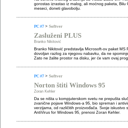
gorostas izrastao iz malog, ali moćnog paketa, Bilu 
meseci, doneti glavobolju.
PC #7
>
Softver
Zasluženi PLUS
Branko Nikitović
Branko Nikitović predstavlja Microsoft-ov paket MS
dovoljan razlog za njegovu nabavku, da ne spominje
Zato ne žalite prostor na disku, jer će vam ovaj prog
PC #7
>
Softver
Norton štiti Windows 95
Zoran Kehler
Da se ništa u kompjuterskom svetu ne prepušta sluča
zvanične pojave Windows-a 95, bio spreman i antivir
verzijama, od različitih proizvođača. Svoje iskustv
AntiVirus for Windows 95, prenosi Zoran Kehler.