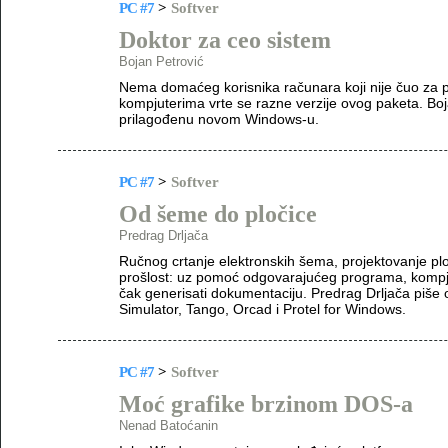
PC #7
>
Softver
Doktor za ceo sistem
Bojan Petrović
Nema domaćeg korisnika računara koji nije čuo za pa
kompjuterima vrte se razne verzije ovog paketa. Boja
prilagođenu novom Windows-u.
PC #7
>
Softver
Od šeme do pločice
Predrag Drljača
Ručnog crtanje elektronskih šema, projektovanje plo
prošlost: uz pomoć odgovarajućeg programa, kompjut
čak generisati dokumentaciju. Predrag Drljača piše 
Simulator, Tango, Orcad i Protel for Windows.
PC #7
>
Softver
Moć grafike brzinom DOS-a
Nenad Batoćanin