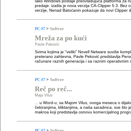
Iako Windows postaje preovlađujuća platforma za 
predaje: izašla je nova verzija CA-Clipper 5.3. Bez 
verzije, Nenad Batoćanin pokazuje da novi Clipper d
PC #7
>
Softver
Mreža za po kući
Pavle Peković
Svima kojima je "veliki" Novell Netware suviše kom
preterano zahtevna, Pavle Peković predstavlja Per
računare raznih generacija i sa raznim operativnim 
PC #7
>
Softver
Reč po reč...
Maja Vilus
... u Word-u, sa Majom Vilus, ovoga meseca o dijalog
čekiranjima, kliktanjima, a naša saradnica, sve što 
makroa koji predstavlja osnovu komercijalnog prog
PC #7
>
Softver