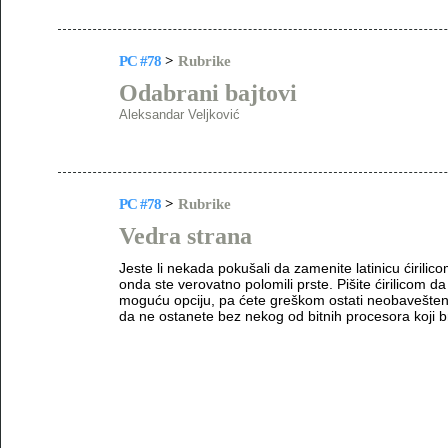
PC #78
>
Rubrike
Odabrani bajtovi
Aleksandar Veljković
PC #78
>
Rubrike
Vedra strana
Jeste li nekada pokušali da zamenite latinicu ćirilic
onda ste verovatno polomili prste. Pišite ćirilicom d
moguću opciju, pa ćete greškom ostati neobavešte
da ne ostanete bez nekog od bitnih procesora koji 