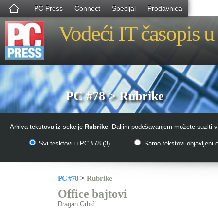
PC Press
Connect
Specijal
Prodavnica
Vodeći IT časopis u 
PC #78 > Rubrike
Arhiva tekstova iz sekcije
Rubrike
. Daljim podešavanjem možete suziti va
Svi tesktovi u PC #78 (3)
Samo tekstovi objavljeni o
PC #78
>
Rubrike
Office bajtovi
Dragan Grbić