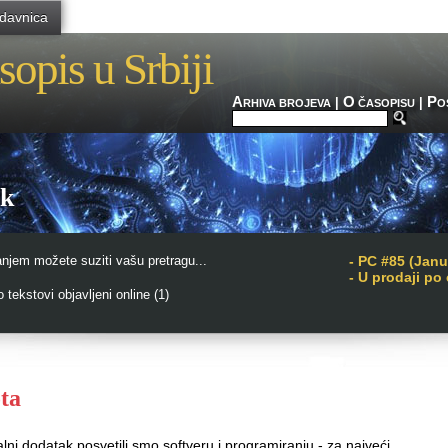
davnica
sopis u Srbiji
A
O
P
|
|
RHIVA BROJEVA
ČASOPISU
O
ak
njem možete suziti vašu pretragu...
-
PC #85 (Janu
- U prodaji po
tekstovi objavljeni online (1)
ta
alni dodatak posvetili smo softveru i programiranju - za najveći