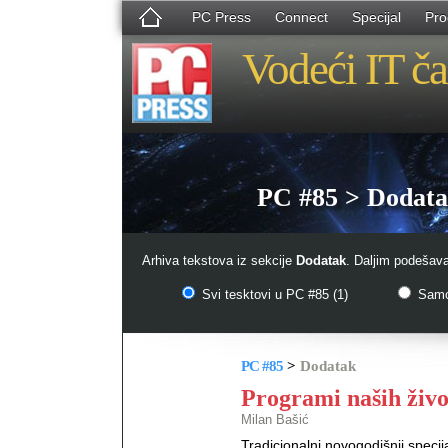
PC Press
Connect
Specijal
Pro
Vodeći IT ča
PC #85 > Dodat
Arhiva tekstova iz sekcije
Dodatak
. Daljim podešava
Svi tesktovi u PC #85 (1)
Samo 
PC #85
>
Dodatak
Programi naših živo
Milan Bašić
Tradicionalni novogodišnji specij