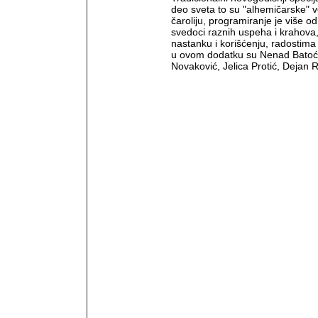
deo sveta to su "alhemičarske" v
čaroliju, programiranje je više o
svedoci raznih uspeha i krahova,
nastanku i korišćenju, radostima i
u ovom dodatku su Nenad Batoćan
Novaković, Jelica Protić, Dejan R