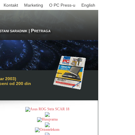
Kontakt
Marketing
O PC Press-u
English
P
|
STANI SARADNIK
RETRAGA
ar 2003)
 ceni od 200 din