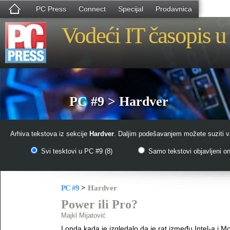
PC Press
Connect
Specijal
Prodavnica
Vodeći IT časopis u 
PC #9 > Hardver
Arhiva tekstova iz sekcije
Hardver
. Daljim podešavanjem možete suziti va
Svi tesktovi u PC #9 (8)
Samo tekstovi objavljeni onl
PC #9
>
Hardver
Power ili Pro?
Majkl Mijatović
I onda kada je izgledalo da je rat između Intel-a i M