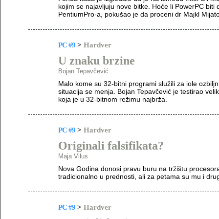
kojim se najavljuju nove bitke. Hoće li PowerPC bit
PentiumPro-a, pokušao je da proceni dr Majkl Mijato
PC #9
>
Hardver
U znaku brzine
Bojan Tepavčević
Malo kome su 32-bitni programi služili za iole ozbil
situacija se menja. Bojan Tepavčević je testirao veli
koja je u 32-bitnom režimu najbrža.
PC #9
>
Hardver
Originali falsifikata?
Maja Vilus
Nova Godina donosi pravu buru na tržištu procesora.
tradicionalno u prednosti, ali za petama su mu i drug
PC #9
>
Hardver