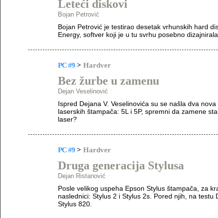
Leteći diskovi
Bojan Petrović
Bojan Petrović je testirao desetak vrhunskih hard dis
Energy, softver koji je u tu svrhu posebno dizajniral
PC #9
>
Hardver
Bez žurbe u zamenu
Dejan Veselinović
Ispred Dejana V. Veselinovića su se našla dva nov
laserskih štampača: 5L i 5P, spremni da zamene stari
laser?
PC #9
>
Hardver
Druga generacija Stylusa
Dejan Ristanović
Posle velikog uspeha Epson Stylus štampača, za kraj
naslednici: Stylus 2 i Stylus 2s. Pored njih, na test
Stylus 820.