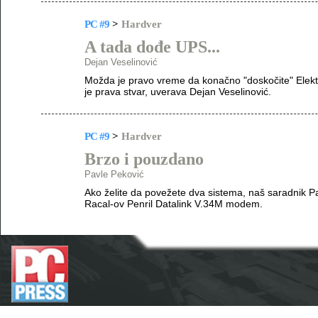
PC #9
>
Hardver
A tada dođe UPS...
Dejan Veselinović
Možda je pravo vreme da konačno "doskočite" Elektro
je prava stvar, uverava Dejan Veselinović.
PC #9
>
Hardver
Brzo i pouzdano
Pavle Peković
Ako želite da povežete dva sistema, naš saradnik P
Racal-ov Penril Datalink V.34M modem.