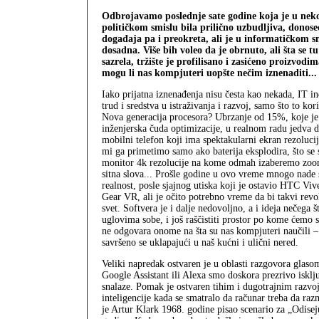
Odbrojavamo poslednje sate godine koja je u nek
političkom smislu bila prilično uzbudljiva, donose
događaja pa i preokreta, ali je u informatičkom sm
dosadna. Više bih voleo da je obrnuto, ali šta se t
sazrela, tržište je profilisano i zasićeno proizvodi
mogu li nas kompjuteri uopšte nečim iznenaditi...
Iako prijatna iznenađenja nisu česta kao nekada, IT i
trud i sredstva u istraživanja i razvoj, samo što to ko
Nova generacija procesora? Ubrzanje od 15%, koje je
inženjerska čuda optimizacije, u realnom radu jedva da 
mobilni telefon koji ima spektakularni ekran rezoluci
mi ga primetimo samo ako baterija eksplodira, što se 
monitor 4k rezolucije na kome odmah izaberemo zo
sitna slova... Prošle godine u ovo vreme mnogo nade
realnost, posle sjajnog utiska koji je ostavio HTC Viv
Gear VR, ali je očito potrebno vreme da bi takvi revol
svet. Softvera je i dalje nedovoljno, a i ideja nečega št
uglovima sobe, i još raščistiti prostor po kome ćemo s
ne odgovara onome na šta su nas kompjuteri naučili –
savršeno se uklapajući u naš kućni i ulični nered.
Veliki napredak ostvaren je u oblasti razgovora glasom
Google Assistant ili Alexa smo doskora prezrivo isklju
snalaze. Pomak je ostvaren tihim i dugotrajnim razvoj
inteligencije kada se smatralo da računar treba da r
je Artur Klark 1968. godine pisao scenario za „Odise