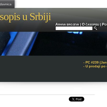
davnica
sopis u Srbiji
A
O
P
|
|
RHIVA BROJEVA
ČASOPISU
O
-
PC #239 (Jan
- U prodaji po