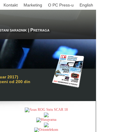
Kontakt
Marketing
O PC Press-u
English
P
|
STANI SARADNIK
RETRAGA
uar 2017)
 ceni od 200 din