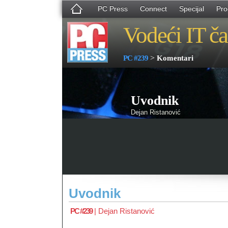
PC Press
Connect
Specijal
Pro
Vodeći IT ča
>
PC #239
Komentari
Uvodnik
Dejan Ristanović
Uvodnik
PC #239
|
Dejan Ristanović