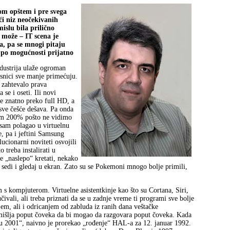
om opštem i pre svega
ći niz neočekivanih
islu bila prilično
u može – IT scena je
ma, pa se mnogi pitaju
 po mogućnosti prijatno
ndustrija ulaže ogroman
risnici sve manje primećuju.
 zahtevalo prava
se i oseti. Ili novi
je znatno preko full HD, a
sve češće dešava. Pa onda
om 200% pošto ne vidimo
 sam polagao u virtuelnu
e, pa i jeftini Samsung
ucionarni noviteti osvojili
o treba instalirati u
e „naslepo“ kretati, nekako
 sedi i gledaj u ekran. Zato su se Pokemoni mnogo bolje primili,
 s kompjuterom. Virtuelne asistentkinje kao što su Cortana, Siri,
čivali, ali treba priznati da se u zadnje vreme ti programi sve bolje
em, ali i odricanjem od zabluda iz ranih dana veštačke
azmišlja poput čoveka da bi mogao da razgovara poput čoveka. Kada
ju 2001“, naivno je prorekao „rođenje“ HAL-a za 12. januar 1992.