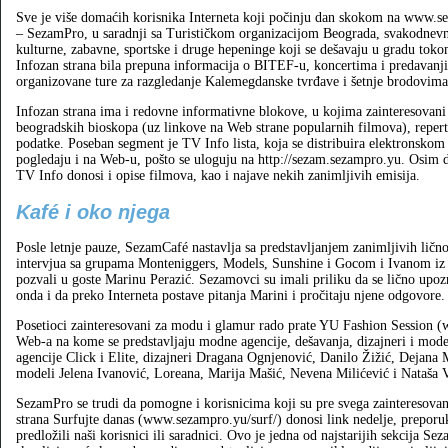
Sve je više domaćih korisnika Interneta koji počinju dan skokom na www.s
– SezamPro, u saradnji sa Turističkom organizacijom Beograda, svakodnev
kulturne, zabavne, sportske i druge hepeninge koji se dešavaju u gradu tok
Infozan strana bila prepuna informacija o BITEF-u, koncertima i predavanji
organizovane ture za razgledanje Kalemegdanske tvrđave i šetnje brodovima
Infozan strana ima i redovne informativne blokove, u kojima zainteresova
beogradskih bioskopa (uz linkove na Web strane popularnih filmova), reperto
podatke. Poseban segment je TV Info lista, koja se distribuira elektronsko
pogledaju i na Web-u, pošto se uloguju na http://sezam.sezampro.yu. Osim 
TV Info donosi i opise filmova, kao i najave nekih zanimljivih emisija.
Kafé i oko njega
Posle letnje pauze, SezamCafé nastavlja sa predstavljanjem zanimljivih ličn
intervjua sa grupama Monteniggers, Models, Sunshine i Gocom i Ivanom iz
pozvali u goste Marinu Perazić. Sezamovci su imali priliku da se lično upo
onda i da preko Interneta postave pitanja Marini i pročitaju njene odgovore.
Posetioci zainteresovani za modu i glamur rado prate YU Fashion Session
Web-a na kome se predstavljaju modne agencije, dešavanja, dizajneri i model
agencije Click i Elite, dizajneri Dragana Ognjenović, Danilo Žižić, Dejana
modeli Jelena Ivanović, Loreana, Marija Mašić, Nevena Milićević i Nataša 
SezamPro se trudi da pomogne i korisnicima koji su pre svega zainteresovan
strana Surfujte danas (www.sezampro.yu/surf/) donosi link nedelje, preporu
predložili naši korisnici ili saradnici. Ovo je jedna od najstarijih sekcija Se