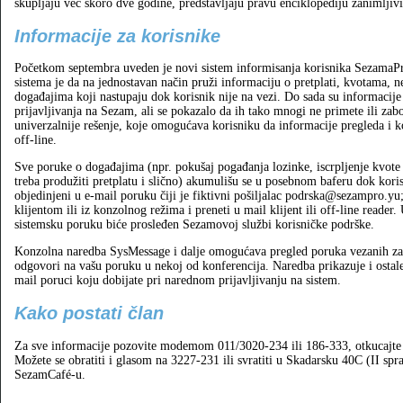
skupljaju već skoro dve godine, predstavljaju pravu enciklopediju zanimljivi
Informacije za korisnike
Početkom septembra uveden je novi sistem informisanja korisnika SezamaPro
sistema je da na jednostavan način pruži informaciju o pretplati, kvotama, n
događajima koji nastupaju dok korisnik nije na vezi. Do sada su informacije
prijavljivanja na Sezam, ali se pokazalo da ih tako mnogi ne primete ili za
univerzalnije rešenje, koje omogućava korisniku da informacije pregleda i k
off-line.
Sve poruke o događajima (npr. pokušaj pogađanja lozinke, iscrpljenje kvote 
treba produžiti pretplatu i slično) akumulišu se u posebnom baferu dok korisni
objedinjeni u e-mail poruku čiji je fiktivni pošiljalac podrska@sezampro.y
klijentom ili iz konzolnog režima i preneti u mail klijent ili off-line reader
sistemsku poruku biće prosleđen Sezamovoj službi korisničke podrške.
Konzolna naredba SysMessage i dalje omogućava pregled poruka vezanih za 
odgovori na vašu poruku u nekoj od konferencija. Naredba prikazuje i ostale 
mail poruci koju dobijate pri narednom prijavljivanju na sistem.
Kako postati član
Za sve informacije pozovite modemom 011/3020-234 ili 186-333, otkucajte 
Možete se obratiti i glasom na 3227-231 ili svratiti u Skadarsku 40C (II spr
SezamCafé-u.