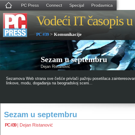
PC Press
Connect
Specijal
Prodavnica
Vodeći IT časopis u 
>
PC #39
Komunikacije
Sezam u septembru
Dejan Ristanović
Sezamova Web strana sve češće privlači pažnju posetilaca zainteresovan
linkove, modu, događanja na beogradskoj sceni...
Sezam u septembru
PC #39
|
Dejan Ristanović