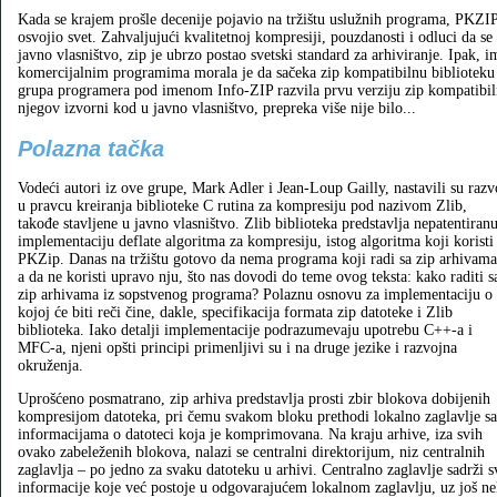
Kada se krajem prošle decenije pojavio na tržištu uslužnih programa, PKZI
osvojio svet. Zahvaljujući kvalitetnoj kompresiji, pouzdanosti i odluci da se
javno vlasništvo, zip je ubrzo postao svetski standard za arhiviranje. Ipak, 
komercijalnim programima morala je da sačeka zip kompatibilnu biblioteku 
grupa programera pod imenom Info-ZIP razvila prvu verziju zip kompatibil
njegov izvorni kod u javno vlasništvo, prepreka više nije bilo...
Polazna tačka
Vodeći autori iz ove grupe, Mark Adler i Jean-Loup Gailly, nastavili su razv
u pravcu kreiranja biblioteke C rutina za kompresiju pod nazivom Zlib,
takođe stavljene u javno vlasništvo. Zlib biblioteka predstavlja nepatentiran
implementaciju deflate algoritma za kompresiju, istog algoritma koji koristi 
PKZip. Danas na tržištu gotovo da nema programa koji radi sa zip arhivama
a da ne koristi upravo nju, što nas dovodi do teme ovog teksta: kako raditi s
zip arhivama iz sopstvenog programa? Polaznu osnovu za implementaciju o
kojoj će biti reči čine, dakle, specifikacija formata zip datoteke i Zlib
biblioteka. Iako detalji implementacije podrazumevaju upotrebu C++-a i
MFC-a, njeni opšti principi primenljivi su i na druge jezike i razvojna
okruženja.
Uprošćeno posmatrano, zip arhiva predstavlja prosti zbir blokova dobijenih
kompresijom datoteka, pri čemu svakom bloku prethodi lokalno zaglavlje sa
informacijama o datoteci koja je komprimovana. Na kraju arhive, iza svih
ovako zabeleženih blokova, nalazi se centralni direktorijum, niz centralnih
zaglavlja – po jedno za svaku datoteku u arhivi. Centralno zaglavlje sadrži s
informacije koje već postoje u odgovarajućem lokalnom zaglavlju, uz još n