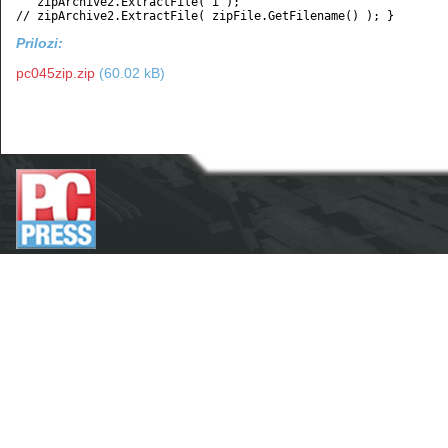
   zipArchive2.ExtractFile( i );

Prilozi:
pc045zip.zip
(60.02 kB)