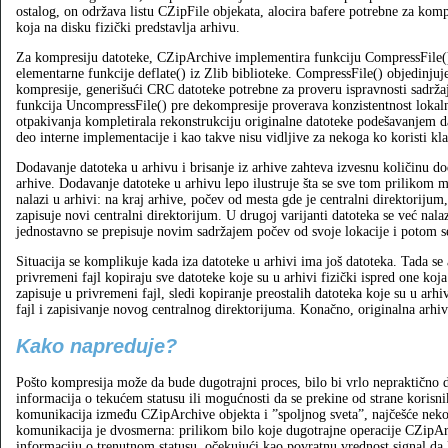
ostalog, on održava listu CZipFile objekata, alocira bafere potrebne za kom
koja na disku fizički predstavlja arhivu.
Za kompresiju datoteke, CZipArchive implementira funkciju CompressFile()
elementarne funkcije deflate() iz Zlib biblioteke. CompressFile() objedinjuje
kompresije, generišući CRC datoteke potrebne za proveru ispravnosti sadržaj
funkcija UncompressFile() pre dekompresije proverava konzistentnost lokal
otpakivanja kompletirala rekonstrukciju originalne datoteke podešavanjem da
deo interne implementacije i kao takve nisu vidljive za nekoga ko koristi kla
Dodavanje datoteka u arhivu i brisanje iz arhive zahteva izvesnu količinu d
arhive. Dodavanje datoteke u arhivu lepo ilustruje šta se sve tom prilikom mo
nalazi u arhivi: na kraj arhive, počev od mesta gde je centralni direktoriju
zapisuje novi centralni direktorijum. U drugoj varijanti datoteka se već nalazi
jednostavno se prepisuje novim sadržajem počev od svoje lokacije i potom se
Situacija se komplikuje kada iza datoteke u arhivi ima još datoteka. Tada se a
privremeni fajl kopiraju sve datoteke koje su u arhivi fizički ispred one ko
zapisuje u privremeni fajl, sledi kopiranje preostalih datoteka koje su u arhi
fajl i zapisivanje novog centralnog direktorijuma. Konačno, originalna arh
Kako napreduje?
Pošto kompresija može da bude dugotrajni proces, bilo bi vrlo nepraktično 
informacija o tekućem statusu ili mogućnosti da se prekine od strane korisn
komunikacija između CZipArchive objekta i ”spoljnog sveta”, najčešće neko
komunikacija je dvosmerna: prilikom bilo koje dugotrajne operacije CZipAr
informaciju o trenutnom statusu, očekujući kao povratnu vrednost signal da 