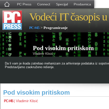
PC Press
Connect
Specijal
Prodavnica
Vodeći IT časopis u 
>
PC #45
Programiranje
Pod visokim pritiskom
Vladimir Klisić
Da li vam je ikada zatrebao mehanizam za arhiviranje podataka iz sopst
Predstavljamo zaokruženo rešenje.
Pod visokim pritiskom
PC #45
|
Vladimir Klisić