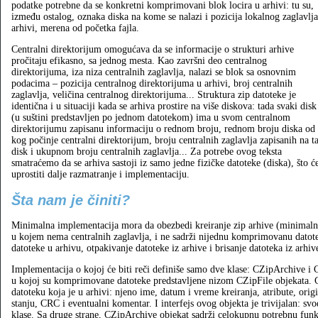
podatke potrebne da se konkretni komprimovani blok locira u arhivi: tu su,
između ostalog, oznaka diska na kome se nalazi i pozicija lokalnog zaglavlja
arhivi, merena od početka fajla.
Centralni direktorijum omogućava da se informacije o strukturi arhive
pročitaju efikasno, sa jednog mesta. Kao završni deo centralnog
direktorijuma, iza niza centralnih zaglavlja, nalazi se blok sa osnovnim
podacima – pozicija centralnog direktorijuma u arhivi, broj centralnih
zaglavlja, veličina centralnog direktorijuma... Struktura zip datoteke je
identična i u situaciji kada se arhiva prostire na više diskova: tada svaki disk
(u suštini predstavljen po jednom datotekom) ima u svom centralnom
direktorijumu zapisanu informaciju o rednom broju, rednom broju diska od
kog počinje centralni direktorijum, broju centralnih zaglavlja zapisanih na ta
disk i ukupnom broju centralnih zaglavlja... Za potrebe ovog teksta
smatraćemo da se arhiva sastoji iz samo jedne fizičke datoteke (diska), što ć
uprostiti dalje razmatranje i implementaciju.
Šta nam je činiti?
Minimalna implementacija mora da obezbedi kreiranje zip arhive (minimaln
u kojem nema centralnih zaglavlja, i ne sadrži nijednu komprimovanu datotek
datoteke u arhivu, otpakivanje datoteke iz arhive i brisanje datoteka iz arhiv
Implementacija o kojoj će biti reči definiše samo dve klase: CZipArchive i
u kojoj su komprimovane datoteke predstavljene nizom CZipFile objekata. C
datoteku koja je u arhivi: njeno ime, datum i vreme kreiranja, atribute, o
stanju, CRC i eventualni komentar. I interfejs ovog objekta je trivijalan: svo
klase. Sa druge strane, CZipArchive objekat sadrži celokupnu potrebnu fun