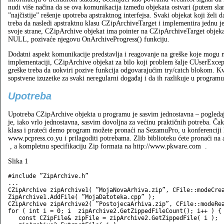
nudi više načina da se ova komunikacija između objekata ostvari (putem sla
”najčistije” rešenje upotreba apstraktnog interfejsa. Svaki objekat koji žel
treba da nasledi apstraktnu klasu CZipArchiveTarget i implementira jednu 
svoje strane, CZipArchive objekat ima pointer na CZipArchiveTarget objekat
NULL, pozivaće njegovu OnArchiveProgress() funkciju.
Dodatni aspekt komunikacije predstavlja i reagovanje na greške koje mogu n
implementaciji, CZipArchive objekat za bilo koji problem šalje CUserExcep
greške treba da uokviri pozive funkcija odgovarajućim try/catch blokom. Kv
sopstvene izuzetke za svaki neregularni događaj i da ih razlikuje u programu
Upotreba
Upotreba CZipArchive objekta u programu je sasvim jednostavna – pogledajt
je, iako vrlo jednostavna, sasvim dovoljna za većinu praktičnih potreba. Čak
klasa i prateći demo program možete pronaći na SezamuPro, u konferenciji P
www.pcpress.co.yu i prilagoditi potrebama. Zlib biblioteku ćete pronaći na
, a kompletnu specifikaciju Zip formata na http://www.pkware.com
.
Slika 1
#include ”ZipArchive.h”

...

CZipArchive zipArchive1( ”MojaNovaArhiva.zip”, CFile::modeCrea
ZipArchive1.AddFile( ”MojaDatoteka.cpp” );

CZipArchive zipArchive2( ”PostojecaArhiva.zip”, CFile::modeRea
for ( int i = 0; i  zipArchive2.GetZippedFileCount(); i++ ) {

   const CZipFile& zipFile = zipArchive2.GetZippedFile( i );
