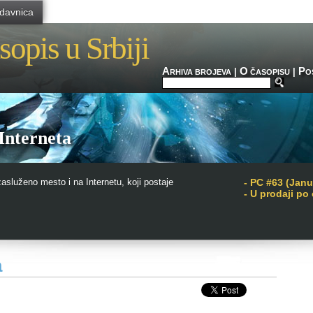
davnica
sopis u Srbiji
A
O
P
|
|
RHIVA BROJEVA
ČASOPISU
O
 Interneta
zasluženo mesto i na Internetu, koji postaje
-
PC #63 (Janu
- U prodaji po
a