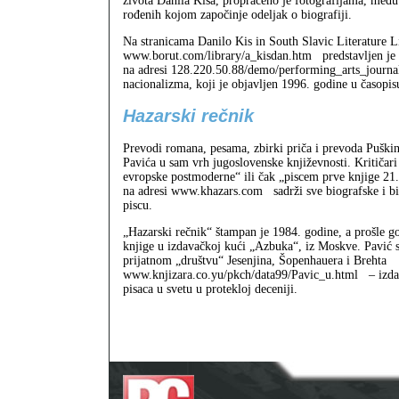
života Danila Kiša, propraćeno je fotografijama, među 
rođenih kojom započinje odeljak o biografiji.
Na stranicama Danilo Kis in South Slavic Literature L
www.borut.com/library/a_kisdan.htm
predstavljen je
na adresi 128.220.50.88/demo/performing_arts_journa
nacionalizma, koji je objavljen 1996. godine u časop
Hazarski rečnik
Prevodi romana, pesama, zbirki priča i prevoda Puškina
Pavića u sam vrh jugoslovenske književnosti. Kritiča
evropske postmoderne“ ili čak „piscem prve knjige 21.
na adresi www.khazars.com
sadrži sve biografske i 
piscu.
„Hazarski rečnik“ štampan je 1984. godine, a prošle go
knjige u izdavačkoj kući „Azbuka“, iz Moskve. Pavić 
prijatnom „društvu“ Jesenjina, Šopenhauera i Brehta
www.knjizara.co.yu/pkch/data99/Pavic_u.html
– izda
pisaca u svetu u protekloj deceniji.