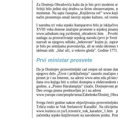
Za Dositeja Obradovića kažu da je bio prvi moderni srp
Srbiji bilo jedini sloj društva sa širim obrazovanjem,
momenat. Na sajtu časopisa „Književna reč“ www.knjiz
način prezentuju omaž istoriji srpske kulture, od vrem
I naredna tri veka srpsko štamparstvo bilo je isključ
XVIII veka donose značajne promene u srpskoj pisanoj 
www.azbukum.org.yu/dositej_obradovic.htm
. Prvobi
zaslugu za prosvećivanje srpskog naroda (prvi je Svet
nazvali su njegovu odluku „bekstvom“ kojim je, zaprav
je bilo po zemljama pravoslavlja, ali se onda okrenuo 
uklesan stih: „Iduć uči, u vekove gleda“. Godine 1771.
Prvi ministar prosvete
Da je Dositejev prosvetiteljski rad cenjen od strane da
njegovo delo „Život i priključenija“ zauzelo značajno 
prenet je i na Internet, na adresi www.amu.edu.pl/siec/
dana ova knjiga biti u celini dostupna u elektronskom 
godine, a „Pismo Haralampiju“ (inače, Dositejevom prija
Deo ovoga pisma predstavljen je i na adresi
www.yurope.com/people/nena/Zabeleske/Dositej_Obra
Svega četiri godine nakon objavljivanja prosvetiteljsk
Tršiću rodio se Vuk Stefanović Karadžić. Na oficijeln
www.loznica.co.yu/Licnosti/e_vuk_karadzic_1.htm
pr
začetnika srpske književnosti na narodnom jeziku. Poz