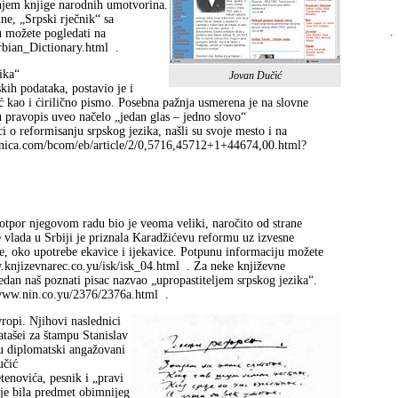
njem knjige narodnih umotvorina.
ne, „Srpski rječnik“ sa
.
 možete pogledati na
rbian_Dictionary.html
.
ika“
Jovan Dučić
kih podataka, postavio je i
ć kao i ćirilično pismo. Posebna pažnja usmerena je na slovne
 pravopis uveo načelo „jedan glas – jedno slovo“
i o reformisanju srpskog jezika, našli su svoje mesto i na
annica.com/bcom/eb/article/2/0,5716,45712+1+44674,00.html?
otpor njegovom radu bio je veoma veliki, naročito od strane
 vlada u Srbiji je priznala Karadžićevu reformu uz izvesne
e, oko upotrebe ekavice i ijekavice. Potpunu informaciju možete
w.knjizevnarec.co.yu/isk/isk_04.html
. Za neke književne
edan naš poznati pisac nazvao „upropastiteljem srpskog jezika“.
a www.nin.co.yu/2376/2376a.html
.
vropi. Njihovi naslednici
atašei za štampu Stanislav
lu diplomatski angažovani
učić
tenovića, pesnik i „pravi
ije bila predmet obimnijeg