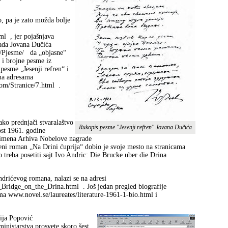
, pa je zato možda bolje
ml
, jer pojašnjava
rada Jovana Dučića
/Pjesme/
da „objasne“
 i brojne pesme iz
pesme „Jesenji refren“ i
na adresama
om/Stranice/7.html
.
kako prednjači stvaralaštvo
Rukopis pesme "Jesenji refren" Jovana Dučića
st 1961. godine
g imena Arhiva Nobelove nagrade
eni roman „Na Drini ćuprija“ dobio je svoje mesto na stranicama
reba posetiti sajt Ivo Andric: Die Brucke uber die Drina
ndrićevog romana, nalazi se na adresi
_Bridge_on_the_Drina.html
. Još jedan pregled biografije
ma www.novel.se/laureates/literature-1961-1-bio.html i
rija Popović
ministarstva prosvete skoro šest