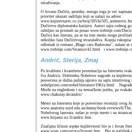
istraživanja.
O Jovanu Dučiću, pesniku, mnogo toga je već napisano
prioritet ukazati sadržaju koji se nalazi na adresi
www.knjizevnarec.co.yu/broj/505/kr505_sretenovic.ht
Dučićevu diplomatsku karijeru. Autori sajta rodnog g
ozbiljno su prionuli na posao www.trebinje.com/Ducic
Dučića kao literatu, pa se na tom mestu mogu pročitati
nekoliko faza Dučićevog stvaralaštva. Kopija rukopisa 
odlomak iz romana „Blago cara Radovana“, nalaze se 
www.trebinje.com/Stranice/42.html
i www.trebinje.c
Andrić, Sterija, Zmaj
Po kvalitetu i kvantitetu prezentacija na Internetu sva
Iva Andrića. Dobitniku Nobelove nagrade za književno
posvećena je dužna pažnja upravo na sajtu intuitivno
nobelprizes.com/nobel/literature/1961a.html
. Nagrađ
Mreže na engleskom i na nemačkom jeziku, pa svakako t
www.chakotay.de/andric/
.
Mesto na Internetu koje je posvećeno recenziji ovog A
www.anatomy.usyd.edu.au/danny/book-reviews/h/The
Nobelovog laureata, našao je svoje mesto i na stranica
www.kirjasto.sci.fi/andric.htm
.
Značajna ličnost srpske književnosti bio je i Jovan Ste
www.vrsac.com/ovrscu/licnosti.htm
. Bio je načelnik 