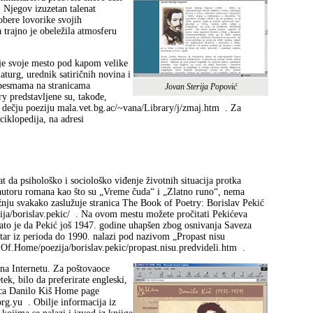
. Njegov izuzetan talenat
obere lovorike svojih
 trajno je obeležila atmosferu
 je svoje mesto pod kapom velike
aturg, urednik satiričnih novina i
m pesmama na stranicama
Jovan Sterija Popović
ry predstavljene su, takođe,
dečju poeziju mala.vet.bg.ac/~vana/Library/j/zmaj.htm
. Za
iklopedija, na adresi
t da psihološko i sociološko viđenje životnih situacija protka
 autoru romana kao što su „Vreme čuda“ i „Zlatno runo“, nema
nju svakako zaslužuje stranica The Book of Poetry: Borislav Pekić
a/borislav.pekic/
. Na ovom mestu možete pročitati Pekićeva
ato je da Pekić još 1947. godine uhapšen zbog osnivanja Saveza
tar iz perioda do 1990. nalazi pod nazivom „Propast nisu
f.Home/poezija/borislav.pekic/propast.nisu.predvideli.htm
.
 na Internetu. Za poštovaoce
ek, bilo da preferirate engleski,
nica Danilo Kiš Home page
org.yu
. Obilje informacija iz