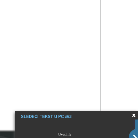
SLEDEĆI TEKST U PC #63
Uvodnik