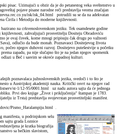
ski pisac. Uzimajući u obzir da je do petanestog veka sveštenstvo u
 nagoveštaj pojave pisane narodne reči predstavlja veoma značajan
evna.rec.co.yu/isk/isk_04.html
potrudili su se da na adekvatan
ena Ćirila i Metodija do moderne književnosti.
ivo bazirano na crkvenoslovenskom jeziku. Tek osamdesete godine
književnosti, zahvaljujući prosvetitelju Dositeju Obradoviću
tno je ovaj čovek, kome mnogi pripisuju čak drugu po važnosti
i Sava), odlučio da bude monah. Poznavaoci Dositejevog života
o, počeo njegov duhovni razvoj. Dositejevo putešestvije u početku
i prema zapadu, pa nije slučajno što je na jedan njegov spomenik
 odlazi u Beč i sasvim se okreće zapadnoj kulturi.
našnjih poznavalaca južnoslovenskih jezika, svedoči i to što je
mesto u Austrijskoj akademiji nauka. Kritički osvrt na njegov rad
listserv/st-1/12-95/0001.html
uz nadu autora sajta da će jednoga
obliku. Prvi deo knjige „Život i priključenija“ štampan je 1783.
telju iz Trsta) predstavlja svojevrstan prosvetiteljski manifest.
dovic/Pismo_Haralampiju.html
.
og manifesta, u podrinjskom selu
om sajtu grada Loznice
edstavljena je kratka biografija
nanstvo sa bečkim slavistom,