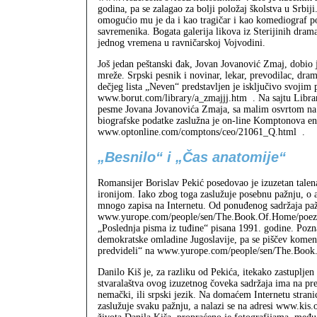
godina, pa se zalagao za bolji položaj školstva u Srbiji
omogućio mu je da i kao tragičar i kao komediograf p
savremenika. Bogata galerija likova iz Sterijinih drama
jednog vremena u ravničarskoj Vojvodini.
Još jedan peštanski đak, Jovan Jovanović Zmaj, dobio
mreže. Srpski pesnik i novinar, lekar, prevodilac, dram
dečjeg lista „Neven“ predstavljen je isključivo svoji
www.borut.com/library/a_zmajjj.htm
. Na sajtu Libra
pesme Jovana Jovanovića Zmaja, sa malim osvrtom na 
biografske podatke zaslužna je on-line Komptonova enc
www.optonline.com/comptons/ceo/21061_Q.html
.
„Besnilo“ i „Čas anatomije“
Romansijer Borislav Pekić posedovao je izuzetan talena
ironijom. Iako zbog toga zaslužuje posebnu pažnju, o
mnogo zapisa na Internetu. Od ponuđenog sadržaja paž
www.yurope.com/people/sen/The.Book.Of.Home/poezij
„Poslednja pisma iz tuđine“ pisana 1991. godine. Pozn
demokratske omladine Jugoslavije, pa se piščev komen
predvideli“ na www.yurope.com/people/sen/The.Book.O
Danilo Kiš je, za razliku od Pekića, itekako zastupljen
stvaralaštva ovog izuzetnog čoveka sadržaja ima na pret
nemački, ili srpski jezik. Na domaćem Internetu stra
zaslužuje svaku pažnju, a nalazi se na adresi www.kis.