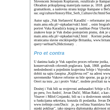
Slovencem Jernejom Kopitarom, rezultiralo je štampa
Obradom prikupljenog materijala nastao je, 1818. godi
gramatikom, a naslovnu stranu knjige štampane u Beču
suc.org/culture/history/Hist_Serb_Culture/chc/html/Se
Autor sajta „Vuk Stefanović Karadžić – reformator jez
main.amu.edu.pl/~sipkadan/vuk1.html
, osim biografs
portret Vuka Karadzića kojeg je naslikao Petar Ubavki
znakove koje je Vuk dodao postojećem pismu, dok je u
main.amu.edu.pl/~sipkadan/vuk2.html
. Korisni podac
stranicama slavne enciklopedije Britanika, www.brit
query=serbian%20dictionary
.
Pro et contra
U danima kada je Vuk započeo proces reforme jezika, 
konzervativnih crkvenih poglavara. Ipak, 1868. godine
nedoslednosti u pojedinim krajevima Srbije i Vojvodin
dobiti na sajtu časopisa „Književna reč“ na adresi ww
savremenike Vukove reforme su bile sporne, pa ga je j
Osvrt na tezu „za i protiv Vuka“, možete pročitati n
Dositej i Vuk bili su svojevrsni ambasadori Srbije u E
po peru, Ivo Andrić, Jovan Dučić, Milan Rakić, a kao 
Vinaver i Miloš Crnjanski, bili su i u doslovnom smis
u funkcijama sekretara, konzula ili poslanika. Jovan D
www.trebinje.com/Ducic
je, po rečima Stanislava Sre
srpski poklisar“, iako njegova diplomatska aktivnost n