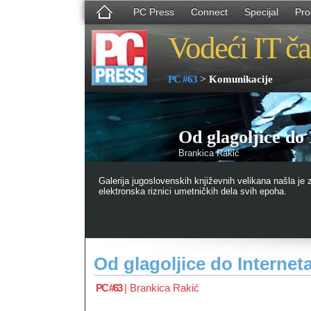
PC Press
Connect
Specijal
Pro
Vodeći IT ča
>
PC #63
Komunikacije
Od glagoljice do
Brankica Rakić
Galerija jugoslovenskih književnih velikana našla je 
elektronska riznici umetničkih dela svih epoha.
Od glagoljice do Internet
PC #63
|
Brankica Rakić