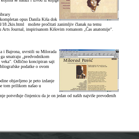
kojima se nalazi i izvod iz knjige
ibrary
 kompletan opus Danila Kiša dok
l/18.2kis.html
možete pročitati zanimljiv članak na temu
isu Arts Journal, inspirisanom Kišovim romanom „Čas anatomije“.
 i Bajrona, uvrstili su Milorada
ri ga smatraju „predvodnikom
 veka“. Odlično koncipiran sajt
bibliografske podatke o ovom
dine objavljeno je peto izdanje
se tom prilikom našao u
nje potvrđuje činjenicu da je on jedan od naših najviše prevođenih