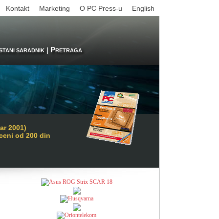
Kontakt
Marketing
O PC Press-u
English
P
|
STANI SARADNIK
RETRAGA
ar 2001)
 ceni od 200 din