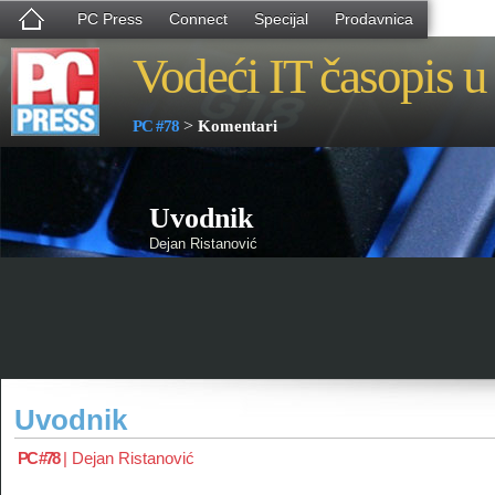
PC Press
Connect
Specijal
Prodavnica
Vodeći IT časopis u 
>
PC #78
Komentari
Uvodnik
Dejan Ristanović
Uvodnik
PC #78
|
Dejan Ristanović