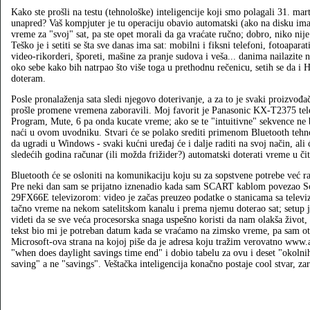
Kako ste prošli na testu (tehnološke) inteligencije koji smo polagali 31. mar
unapred? Vaš kompjuter je tu operaciju obavio automatski (ako na disku ima
vreme za "svoj" sat, pa ste opet morali da ga vraćate ručno; dobro, niko nije 
Teško je i setiti se šta sve danas ima sat: mobilni i fiksni telefoni, fotoapara
video-rikorderi, šporeti, mašine za pranje sudova i veša... danima nailazite 
oko sebe kako bih natrpao što više toga u prethodnu rečenicu, setih se da i
doteram.
Posle pronalaženja sata sledi njegovo doterivanje, a za to je svaki proizvođač
prošle promene vremena zaboravili. Moj favorit je Panasonic KX-T2375 telefo
Program, Mute, 6 pa onda kucate vreme; ako se te "intuitivne" sekvence ne
naći u ovom uvodniku. Stvari će se polako srediti primenom Bluetooth tehn
da ugradi u Windows - svaki kućni uređaj će i dalje raditi na svoj način, al
sledećih godina računar (ili možda frižider?) automatski doterati vreme u čit
Bluetooth će se osloniti na komunikaciju koju su za sopstvene potrebe već ra
Pre neki dan sam se prijatno iznenadio kada sam SCART kablom povezao 
29FX66E televizorom: video je začas preuzeo podatke o stanicama sa televizo
tačno vreme na nekom satelitskom kanalu i prema njemu doterao sat; setup je 
videti da se sve veća procesorska snaga uspešno koristi da nam olakša život,
tekst bio mi je potreban datum kada se vraćamo na zimsko vreme, pa sam o
Microsoft-ova strana na kojoj piše da je adresa koju tražim verovatno www
"when does daylight savings time end" i dobio tabelu za ovu i deset "okoln
saving" a ne "savings". Veštačka inteligencija konačno postaje cool stvar, za