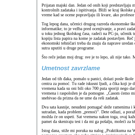
Prijatan majski dan. Jedan od onih koji predstavljaju
kontrolnih zadataka i ispitivanja. Bliži se kraj školske 
vreme kad se ocene popravljaju ili kvare, ako profesor
Tog lepog dana, učenici drugog razreda ekonomske ško
informatike; to je vežba pred ocenjivanje, a pravi zadat
u toku jednog školskog časa, radeći na PC-ju, učenik 
kopiju lista papira na kome je zadatak postavljen. Reč 
ekonomski tehničari treba da znaju da naprave uredan 
sutra uputiti u druge programe.
Što reče jedan moj drug: sve je to lepo, ali nije tako.
Umetnost zavrzlame
Jedan od tih đaka, pomalo u panici, dolazi posle škole 
centra za pomoć. Tu rade iskusni ljudi, a čika koji j
vremena kada su oni bili oko 700 puta sporiji nego dan
vremena i raspoložen je da pomogne. „Časom ćemo mi to 
snebivao da prizna da ne ume da reši zadatak.
Dva sata kasnije, nesuđeni pomagač sleže ramenima i k
sutradan, kada problem „prenoći“. Dete odlazi, a pora
možda će on uspeti. Sat vremena nakon toga, ovaj kaž
pamet da skeniraju test i da mi ga pošalju, moleći za b
Istog dana, stiže mi poruka na nalog „Praktikuma na