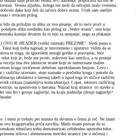
to odmah šalje prilično veliku JPG datoteku, prepričava šta mu se
d stresom. Veoma uljudno, kolega me moli da odvojim malo vremena
i dobrom đaku koji želi da sačuva dobru ocenu. Uvek sam osetljiv
.
osao i otvaram prilog.
bilo da priložim tu sliku uz ovo pisanje, ali to neće proći u
a pošaljem sliku uredniku kao prilog za „Vedru stranu“, onu koju
renutaka kasnije shvatim da to nije za smejanje, nego za plakanje.
zmak) OVO JE HEADER (veliki razmak) PREZIME“. Sledi pasus u
ekst koji treba napisati je istovremeno i uputstvo: vidim da se
h slova ni traga; da ignorišem mnoge greške u pravopisu, biće
 tekst koji je, bože me prosti, uokviren kao umrlica, a tu postoje
ga verzija ima dve identicne strane koje su numerisane malim
bojenom krugu oivičenom debelom isprekidanom linijom. Levo i
 i različito uravnato, stoje naznake o prečniku kruga i potrebi da
acija tabulatora u šarenoj tabeli a ispod toga tri sličice različite
nik cirkusa (zanimljiva koincidencija). I opet, tekstovi različitog
zicije, sa uputstvom o merama. Najzad kraj stranice: tri stavke u
er isto što i gornje zaglavlje; na kraju podnožje (donje zaglavlje?
 header.
: i meni je trebalo pet minuta da shvatim o čemu je reč. Ne znam
 se ova kragujevačka priča završila. Mada nisam pozvan da to
omskom tehničaru treba demonstrirati celishodnu upotrebu tekst-
primenu stilova i elementarnu metriku stranice (ne u inčima) i