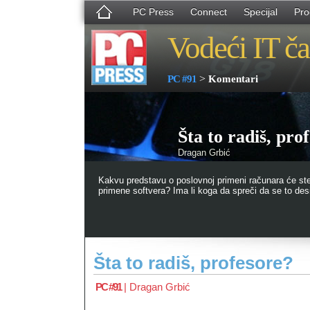
PC Press
Connect
Specijal
Pro
Vodeći IT ča
>
PC #91
Komentari
Šta to radiš, pro
Dragan Grbić
Kakvu predstavu o poslovnoj primeni računara će ste
primene softvera? Ima li koga da spreči da se to des
Šta to radiš, profesore?
PC #91
|
Dragan Grbić