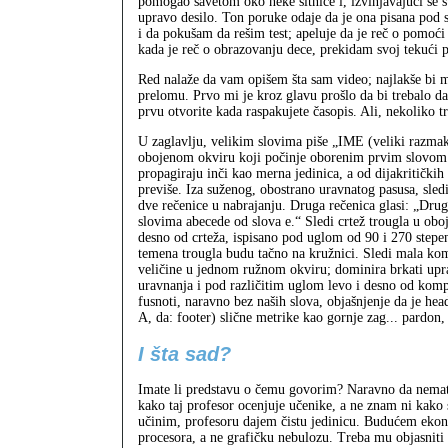
pomogao savetom oko neke sitnice i, izvinjavajući se š
upravo desilo. Ton poruke odaje da je ona pisana po
i da pokušam da rešim test; apeluje da je reč o pomoć
kada je reč o obrazovanju dece, prekidam svoj tekući p
Red nalaže da vam opišem šta sam video; najlakše bi mi 
prelomu. Prvo mi je kroz glavu prošlo da bi trebalo d
prvu otvorite kada raspakujete časopis. Ali, nekoliko t
U zaglavlju, velikim slovima piše „IME (veliki ra
obojenom okviru koji počinje oborenim prvim slovom. T
propagiraju inči kao merna jedinica, a od dijakritički
previše. Iza suženog, obostrano uravnatog pasusa, sledi
dve rečenice u nabrajanju. Druga rečenica glasi: „Dru
slovima abecede od slova e.“ Sledi crtež trougla u o
desno od crteža, ispisano pod uglom od 90 i 270 stepeni
temena trougla budu tačno na kružnici. Sledi mala kombin
veličine u jednom ružnom okviru; dominira brkati uprav
uravnanja i pod različitim uglom levo i desno od kompo
fusnoti, naravno bez naših slova, objašnjenje da je head
A, da: footer) slične metrike kao gornje zag... pardon,
I šta sad?
Imate li predstavu o čemu govorim? Naravno da nemate
kako taj profesor ocenjuje učenike, a ne znam ni kako
učinim, profesoru dajem čistu jedinicu. Budućem ekon
procesora, a ne grafičku nebulozu. Treba mu objasniti 