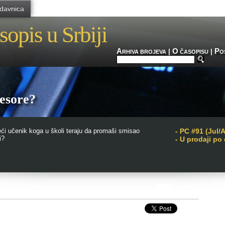
davnica
sopis u Srbiji
A
O
P
|
|
RHIVA BROJEVA
ČASOPISU
O
fesore?
ći učenik koga u školi teraju da promaši smisao
-
PC #91 (Jul/
i?
- U prodaji po