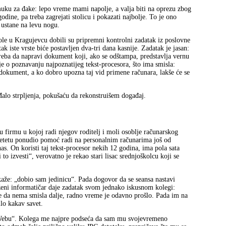
 muku za đake: lepo vreme mami napolje, a valja biti na oprezu zbog
godine, pa treba zagrejati stolicu i pokazati najbolje. To je ono
 ustane na levu nogu.
le u Kragujevcu dobili su pripremni kontrolni zadatak iz poslovne
ak iste vrste biće postavljen dva-tri dana kasnije. Zadatak je jasan:
treba da napravi dokument koji, ako se odštampa, predstavlja vernu
je o poznavanju najpoznatijeg tekst-procesora, što ima smisla:
dokument, a ko dobro upozna taj vid primene računara, lakše će se
 Malo strpljenja, pokušaću da rekonstruišem događaj.
u firmu u kojoj radi njegov roditelj i moli osoblje računarskog
e detetu ponudio pomoć radi na personalnim računarima još od
as. On koristi taj tekst-procesor nekih 12 godina, ima pola sata
izvesti“, verovatno je rekao stari lisac srednjoškolcu koji se
aže: „dobio sam jedinicu“. Pada dogovor da se seansa nastavi
ženi informatičar daje zadatak svom jednako iskusnom kolegi:
e da nema smisla dalje, radno vreme je odavno prošlo. Pada im na
ilo kakav savet.
 Webu“. Kolega me najpre podseća da sam mu svojevremeno