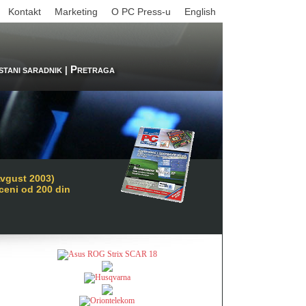
Kontakt
Marketing
O PC Press-u
English
P
|
STANI SARADNIK
RETRAGA
Avgust 2003)
 ceni od 200 din