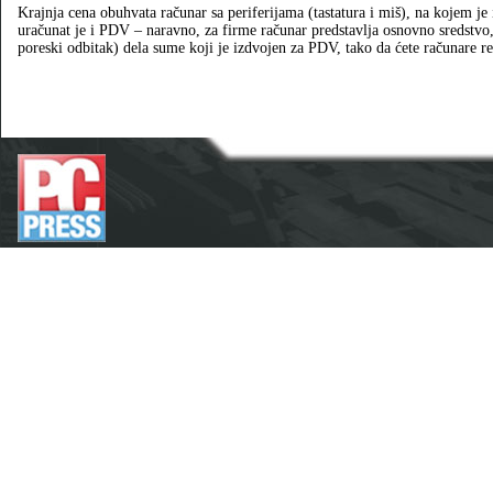
Krajnja cena obuhvata računar sa periferijama (tastatura i miš), na kojem je
uračunat je i PDV – naravno, za firme računar predstavlja osnovno sredstv
poreski odbitak) dela sume koji je izdvojen za PDV, tako da ćete računare re