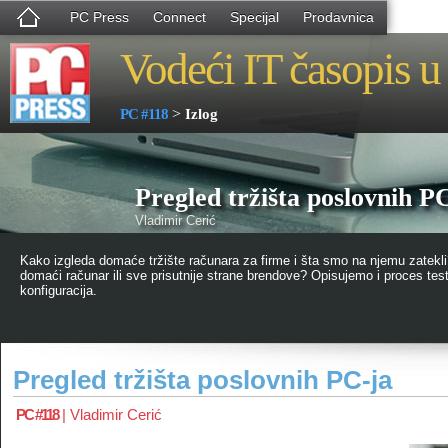
PC Press
Connect
Specijal
Prodavnica
Vodeći IT časopis u 
>
PC #118
Izlog
Pregled tržišta poslovnih P
Vladimir Cerić
Kako izgleda domaće tržište računara za firme i šta smo na njemu zatekli? 
domaći računar ili sve prisutnije strane brendove? Opisujemo i proces testir
konfiguracija.
Pregled tržišta poslovnih PC-ja
PC #118
|
Vladimir Cerić