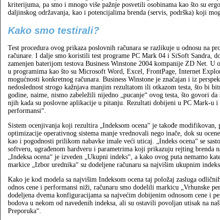
kriterijuma, pa smo i mnogo više pažnje posvetili osobinama kao što su erg
daljinskog održavanja, kao i potencijalima brenda (servis, podrška) koji mog
Kako smo testirali?
Test procedura ovog prikaza poslovnih računara se razlikuje u odnosu na pr
računare. I dalje smo koristili test programe PC Mark 04 i SiSoft Sandra, 
zamenjen baterijom testova Business Winstone 2004 kompanije ZD Net. U ov
u programima kao što su Microsoft Word, Excel, FrontPage, Internet Explore
mogućnosti konkretnog računara. Business Winstone je značajan i iz perspekt
nedoslednost strogo kažnjava manjim rezultatom ili otkazom testa, što bi bit
godine, naime, nismo zabeležili nijedno „pucanje“ ovog testa, što govori da s
njih kada su poslovne aplikacije u pitanju. Rezultati dobijeni u PC Mark-u 
performansi“.
Sistem ocenjivanja koji rezultira „Indeksom ocena“ je takođe modifikovan, 
optimizacije operativnog sistema manje vrednovali nego inače, dok su ocene
kao i pogodnosti prilikom nabavke imale veći uticaj. „Indeks ocena“ se sasto
softveru, ugrađenom hardveru i parametrima koji prikazuju rejting brenda na
„Indeksa ocena“ je izveden „Ukupni indeks“, a kako ovog puta nemamo kateg
markice „Izbor urednika“ su dodeljene računaru sa najvišim ukupnim indek
Kako je kod modela sa najvišim Indeksom ocena taj položaj zasluga odličnih
odnos cene i performansi niži, računaru smo dodelili markicu „Vrhunske pe
dodeljena dvema konfiguracijama sa najvećim dobijenim odnosom cene i perf
bodova u nekom od navedenih indeksa, ali su ostavili povoljan utisak na naš
Preporuka“.