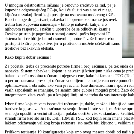
U mnogim delatnostima računar je osnovno sredstvo za rad, pa je
kupovina odgovarajućeg PC-ja, koji će služiti vas a ne vi njega,
ključna u svakoj firmi koja posluje na osnovama modernog tržišta.
Kao i mnoge druge stvari, nabavka IT opreme kod nas se još uvek
tretira kao kupovina nameštaja – bitno je nabaviti kutije, a o
njihovom rasporedu i način u upotrebe će se odlučivati kasnije.
Ovakav pristup je pogrešan u samoj osnovi, pošto kupovini IT
sistema koji će biti jedan od osnovnih „motora“ vaše firme treba
pristupiti iz šire perspektive, jer u protivnom možete očekivati samo
troškove bez ikakvih efekata.
Kako kupiti dobar računar?
Za početak, treba da procenite potrebe firme i broj računara, pa tek onda da 
nabavke. Sistem nabavke u kojem je najvažniji kriterijum niska cena je preči
balans između osobina računara i njegove cene, kako bi famozni TCO (Total 
u performansama: preskupi računar sa obiljem memorije vam neće pomoći da
optimizovani. I obrnuto, ako vam je računar loše dimenzionisan i sporo radi,
vaših zaposlenih se smanjuje, pa samim time gubite i mogući profit. Zato d
integratorom zlata vredi, pa u krajnjoj liniji ni ne treba da vas interesuje ka
Izbor firme koja će vam isporučiti računare je, dakle, možda i bitniji od sam
hardverskog sastava. Ako računar za svoju firmu birate sami, možete se opr
se mogu uposliti u većini situacija i polako dostižu visoke standarde kvaliteta
stranih firmi kao što su HP, Dell, IBM ili FSC, kod kojih osim imena plaćat
lakšem održavanju velikog broja računara, što može biti ključno u velikim 
Prilikom testiranja 19 konfiguracija koje smo ovog meseca dobili od naših pa