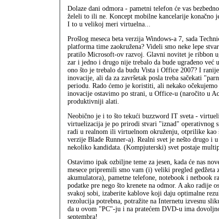
Dolaze dani odmora - pametni telefon će vas bezbedno o
želeli to ili ne. Koncept mobilne kancelarije konačno 
I to u velikoj meri virtuelna...
Prošlog meseca beta verzija Windows-a 7, sada Technic
platforma time zaokružena? Videli smo neke lepe stva
pratilo Microsoft-ov razvoj. Glavni novitet je ribbon u
zar i jedno i drugo nije trebalo da bude ugrađeno već
ono što je trebalo da budu Vista i Office 2007? I rani
inovacije, ali da za završetak posla treba sačekati "pa
periodu. Rado ćemo je koristiti, ali nekako očekujemo 
inovacije ostavimo po strani, u Office-u (naročito u Ac
produktivniji alati.
Neobično je i to što tekući buzzword IT sveta - virtue
virtuelizacija je po prirodi stvari "iznad" operativnog s
radi u realnom ili virtuelnom okruženju, otprilike kao
verzije Blade Runner-a). Realni svet je nešto drugo i 
nekoliko kandidata. (Kompjuterski) svet postaje multip
Ostavimo ipak ozbiljne teme za jesen, kada će nas nove
mesece pripremili smo vam (i) veliki pregled gedžeta z
akumulatora), pametne telefone, notebook i netbook ra
podatke pre nego što krenete na odmor. A ako radije o
svakoj sobi, izaberite kablove koji daju optimalne rezul
rezolucija potrebna, potražite na Internetu izvesnu sli
da u ovom "PC"-ju i na pratećem DVD-u ima dovoljno m
septembra!