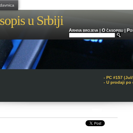
davnica
sopis u Srbiji
A
O
P
|
|
RHIVA BROJEVA
ČASOPISU
O
-
PC #157 (Jul
- U prodaji po