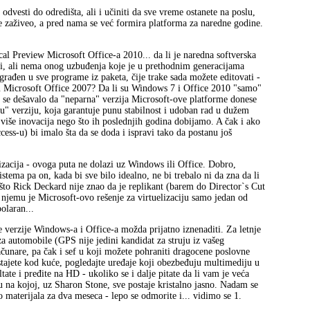
dvesti do odredišta, ali i učiniti da sve vreme ostanete na poslu,
je zaživeo, a pred nama se već formira platforma za naredne godine.
al Preview Microsoft Office-a 2010... da li je naredna softverska
ri, ali nema onog uzbuđenja koje je u prethodnim generacijama
građen u sve programe iz paketa, čije trake sada možete editovati -
 u Microsoft Office 2007? Da li su Windows 7 i Office 2010 "samo"
je se dešavalo da "neparna" verzija Microsoft-ove platforme donese
rnu" verziju, koja garantuje punu stabilnost i udoban rad u dužem
više inovacija nego što ih poslednjih godina dobijamo. A čak i ako
cess-u) bi imalo šta da se doda i ispravi tako da postanu još
lizacija - ovoga puta ne dolazi uz Windows ili Office. Dobro,
istema pa on, kada bi sve bilo idealno, ne bi trebalo ni da zna da li
 što Rick Deckard nije znao da je replikant (barem do Director`s Cut
u njemu je Microsoft-ovo rešenje za virtuelizaciju samo jedan od
olaran...
 verzije Windows-a i Office-a možda prijatno iznenaditi. Za letnje
a automobile (GPS nije jedini kandidat za struju iz vašeg
čunare, pa čak i sef u koji možete pohraniti dragocene poslovne
stajete kod kuće, pogledajte uređaje koji obezbeđuju multimediju u
tate i pređite na HD - ukoliko se i dalje pitate da li vam je veća
ku na kojoj, uz Sharon Stone, sve postaje kristalno jasno. Nadam se
aterijala za dva meseca - lepo se odmorite i... vidimo se 1.