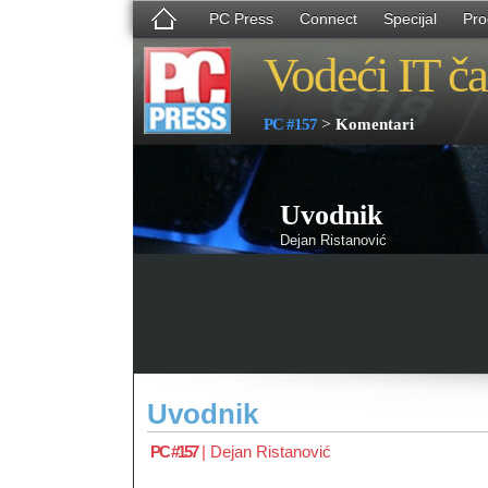
PC Press
Connect
Specijal
Pro
Vodeći IT ča
>
PC #157
Komentari
Uvodnik
Dejan Ristanović
Uvodnik
PC #157
|
Dejan Ristanović