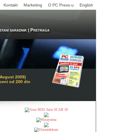
Kontakt
Marketing
O PC Press-u
English
P
|
STANI SARADNIK
RETRAGA
/Avgust 2009)
 ceni od 200 din