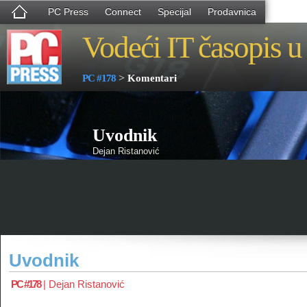
PC Press
Connect
Specijal
Prodavnica
Vodeći IT časopis u 
>
PC #178
Komentari
Uvodnik
Dejan Ristanović
Uvodnik
PC #178
|
Dejan Ristanović