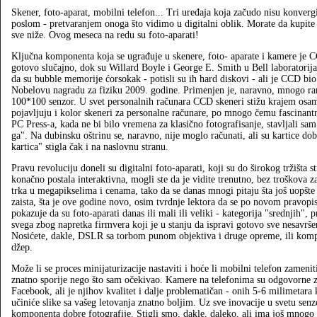
Skener, foto-aparat, mobilni telefon... Tri uređaja koja začudo nisu konvergi
poslom - pretvaranjem onoga što vidimo u digitalni oblik. Morate da kupite 
sve niže. Ovog meseca na redu su foto-aparati!
Ključna komponenta koja se ugrađuje u skenere, foto- aparate i kamere je 
gotovo slučajno, dok su Willard Boyle i George E. Smith u Bell laboratori
da su bubble memorije ćorsokak - potisli su ih hard diskovi - ali je CCD b
Nobelovu nagradu za fiziku 2009. godine. Primenjen je, naravno, mnogo ran
100*100 senzor. U svet personalnih računara CCD skeneri stižu krajem osam
pojavljuju i kolor skeneri za personalne računare, po mnogo čemu fascinan
PC Press-a, kada ne bi bilo vremena za klasično fotografisanje, stavljali sa
ga". Na dubinsku oštrinu se, naravno, nije moglo računati, ali su kartice do
kartica" stigla čak i na naslovnu stranu.
Pravu revoluciju doneli su digitalni foto-aparati, koji su do širokog tržišta s
konačno postala interaktivna, mogli ste da je vidite trenutno, bez troškova za
trka u megapikselima i cenama, tako da se danas mnogi pitaju šta još uopšte
zaista, šta je ove godine novo, osim tvrdnje lektora da se po novom pravopisu
pokazuje da su foto-aparati danas ili mali ili veliki - kategorija "srednjih",
svega zbog napretka firmvera koji je u stanju da ispravi gotovo sve nesavrš
Nosićete, dakle, DSLR sa torbom punom objektiva i druge opreme, ili kompakt
džep.
Može li se proces minijaturizacije nastaviti i hoće li mobilni telefon zamenit
znatno sporije nego što sam očekivao. Kamere na telefonima su odgovorne za
Facebook, ali je njihov kvalitet i dalje problematičan - onih 5-6 milimetara k
učiniće slike sa vašeg letovanja znatno boljim. Uz sve inovacije u svetu senzo
komponenta dobre fotografije. Stigli smo, dakle, daleko, ali ima još mnogo