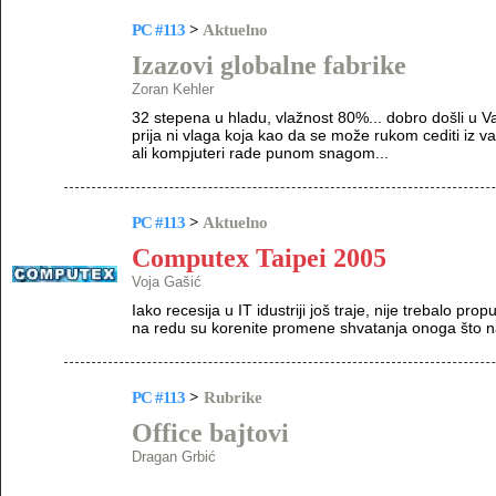
PC #113
>
Aktuelno
Izazovi globalne fabrike
Zoran Kehler
32 stepena u hladu, vlažnost 80%... dobro došli u Va
prija ni vlaga koja kao da se može rukom cediti iz va
ali kompjuteri rade punom snagom...
PC #113
>
Aktuelno
Computex Taipei 2005
Voja Gašić
Iako recesija u IT idustriji još traje, nije trebalo pr
na redu su korenite promene shvatanja onoga što n
PC #113
>
Rubrike
Office bajtovi
Dragan Grbić