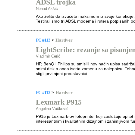
ADSL trojka
Nenad Akšić
Ako želite da izvučete maksimum iz svoje konekcije, r
Testirali smo tri ADSL modema i rutera potpisanih o
PC #113
>
Hardver
LightScribe: rezanje sa pisanje
Vladimir Cerić
HP, BenQ i Philips su smislili nov način upisa sadržaj
snimi disk a onda iscrta zamenu za nalepnicu. Tehno
stigli prvi njeni predstavnici...
PC #113
>
Hardver
Lexmark P915
Angelina Vučković
P915 je Lexmark-ov fotoprinter koji zaslužuje epitet 
interesantnim i kvalitetnim dizajnom i zanimljivom f