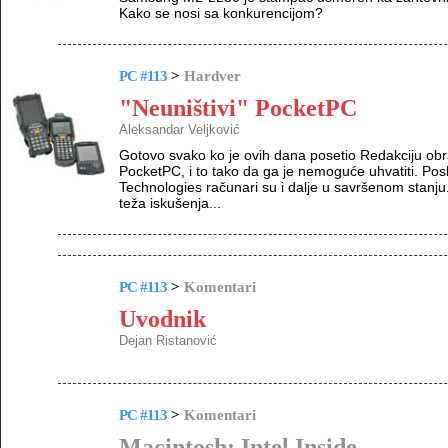
Kako se nosi sa konkurencijom?
PC #113
>
Hardver
"Neuništivi" PocketPC
Aleksandar Veljković
Gotovo svako ko je ovih dana posetio Redakciju ob
PocketPC, i to tako da ga je nemoguće uhvatiti. P
Technologies računari su i dalje u savršenom stanju
teža iskušenja...
PC #113
>
Komentari
Uvodnik
Dejan Ristanović
PC #113
>
Komentari
Macintosh: Intel Inside