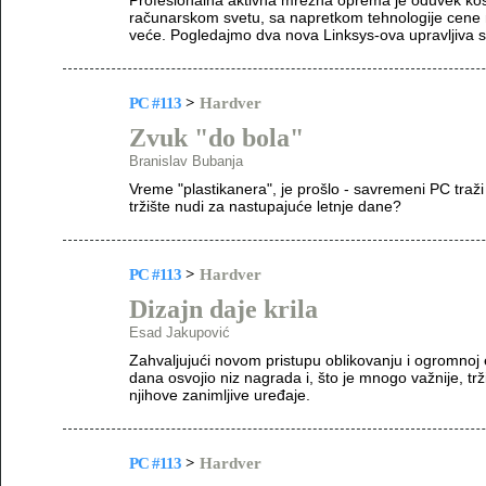
Profesionalna aktivna mrežna oprema je oduvek koš
računarskom svetu, sa napretkom tehnologije cene
veće. Pogledajmo dva nova Linksys-ova upravljiva s
PC #113
>
Hardver
Zvuk "do bola"
Branislav Bubanja
Vreme "plastikanera", je prošlo - savremeni PC traž
tržište nudi za nastupajuće letnje dane?
PC #113
>
Hardver
Dizajn daje krila
Esad Jakupović
Zahvaljujući novom pristupu oblikovanju i ogromnoj 
dana osvojio niz nagrada i, što je mnogo važnije, t
njihove zanimljive uređaje.
PC #113
>
Hardver