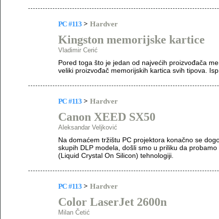
PC #113
>
Hardver
Kingston memorijske kartice
Vladimir Cerić
Pored toga što je jedan od najvećih proizvođača mem
veliki proizvođač memorijskih kartica svih tipova. I
PC #113
>
Hardver
Canon XEED SX50
Aleksandar Veljković
Na domaćem tržištu PC projektora konačno se dogodi
skupih DLP modela, došli smo u priliku da probamo
(Liquid Crystal On Silicon) tehnologiji.
PC #113
>
Hardver
Color LaserJet 2600n
Milan Četić