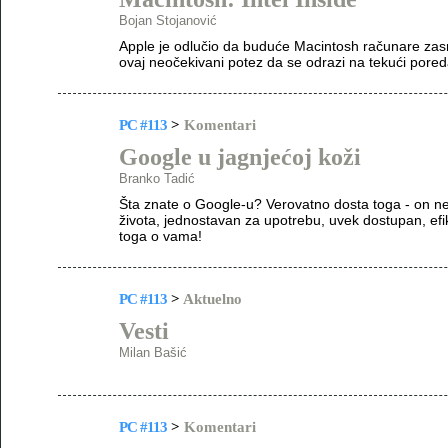
Bojan Stojanović
Apple je odlučio da buduće Macintosh računare zasn
ovaj neočekivani potez da se odrazi na tekući pore
PC #113
>
Komentari
Google u jagnjećoj koži
Branko Tadić
Šta znate o Google-u? Verovatno dosta toga - on 
života, jednostavan za upotrebu, uvek dostupan, ef
toga o vama!
PC #113
>
Aktuelno
Vesti
Milan Bašić
PC #113
>
Komentari