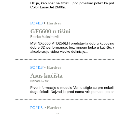
HP je, kao lider na tržištu, prvi povukao potez ka po
Color LaserJet 2600n.
PC #113
>
Hardver
GF6600 u tišini
Branko Maksimović
MSI NX6600 VTD256EH predstavlja dobru kupovinu za
dobre 3D performanse, bez mnogo buke u kućištu. 
akceleraciju videa visoke definicije...
PC #113
>
Hardver
Asus kućišta
Nenad Akšić
Prve informacije o modelu Vento stigle su pre nekoli
dugo čekali. Najzad je pred nama vrh ponude, pa s
PC #113
>
Hardver