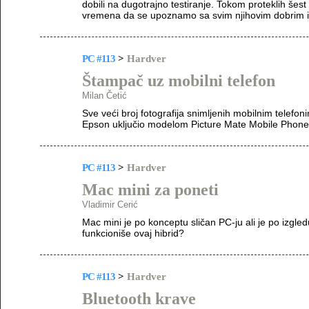
dobili na dugotrajno testiranje. Tokom proteklih šes
vremena da se upoznamo sa svim njihovim dobrim i 
PC #113
>
Hardver
Štampač uz mobilni telefon
Milan Četić
Sve veći broj fotografija snimljenih mobilnim telefoni
Epson uključio modelom Picture Mate Mobile Phone 
PC #113
>
Hardver
Mac mini za poneti
Vladimir Cerić
Mac mini je po konceptu sličan PC-ju ali je po izgle
funkcioniše ovaj hibrid?
PC #113
>
Hardver
Bluetooth krave