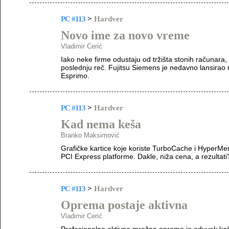
PC #113
>
Hardver
Novo ime za novo vreme
Vladimir Cerić
Iako neke firme odustaju od tržišta stonih računara,
poslednju reč. Fujitsu Siemens je nedavno lansirao
Esprimo.
PC #113
>
Hardver
Kad nema keša
Branko Maksimović
Grafičke kartice koje koriste TurboCache i HyperMem
PCI Express platforme. Dakle, niža cena, a rezultati
PC #113
>
Hardver
Oprema postaje aktivna
Vladimir Cerić