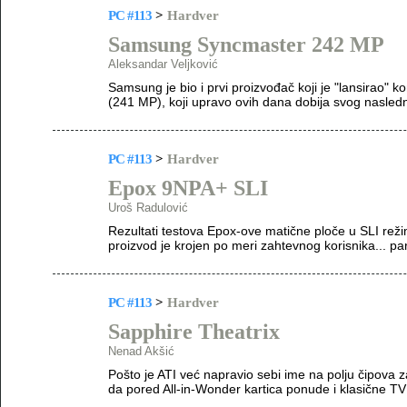
PC #113
>
Hardver
Samsung Syncmaster 242 MP
Aleksandar Veljković
Samsung je bio i prvi proizvođač koji je "lansirao"
(241 MP), koji upravo ovih dana dobija svog nasle
PC #113
>
Hardver
Epox 9NPA+ SLI
Uroš Radulović
Rezultati testova Epox-ove matične ploče u SLI režim
proizvod je krojen po meri zahtevnog korisnika... pa
PC #113
>
Hardver
Sapphire Theatrix
Nenad Akšić
Pošto je ATI već napravio sebi ime na polju čipova z
da pored All-in-Wonder kartica ponude i klasične TV 