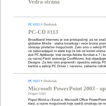
Vedra strana
PC #113
>
Dodatak
PC-CD #113
Broadband Internetu je sve pristupačniji, pa se znač
globalne Mreže - stalna konekcija i veće brzine pren
otvaraju privlačne mogućnosti. Zato smo u sekciji PC
ne zaboravljajući ni alate koji će biti od koristi onima 
dve PC Aplikacije: trial verzija Adobe Acrobat-a 7 i 
za razvoj Flash animacija CoolMoves, koji objavlju
Designs. Za leto smo pripremili i opsežnu sekciju PC
kartice u sekciji PC Driver i, naravno, zabavne rubr
PC #113
>
Dodatak
Microsoft PowerPoint 2003 - up
Dragan Grbić
Poput Word-a i Excel-a, Microsoft Office PowerPoint
klasi, a razne mogućnosti koje sadrži smatraju se 