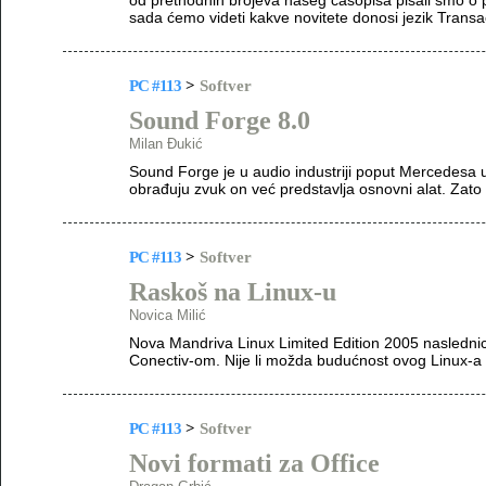
od prethodnih brojeva našeg časopisa pisali smo o p
sada ćemo videti kakve novitete donosi jezik Trans
PC #113
>
Softver
Sound Forge 8.0
Milan Đukić
Sound Forge je u audio industriji poput Mercedesa u 
obrađuju zvuk on već predstavlja osnovni alat. Zato v
PC #113
>
Softver
Raskoš na Linux-u
Novica Milić
Nova Mandriva Linux Limited Edition 2005 naslednic
Conectiv-om. Nije li možda budućnost ovog Linux-a up
PC #113
>
Softver
Novi formati za Office