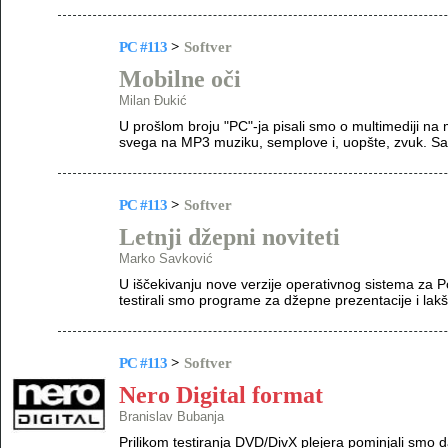
PC #113
>
Softver
Mobilne oči
Milan Đukić
U prošlom broju "PC"-ja pisali smo o multimediji na m
svega na MP3 muziku, semplove i, uopšte, zvuk. Sada
PC #113
>
Softver
Letnji džepni noviteti
Marko Savković
U iščekivanju nove verzije operativnog sistema za
testirali smo programe za džepne prezentacije i la
PC #113
>
Softver
Nero Digital format
Branislav Bubanja
Prilikom testiranja DVD/DivX plejera pominjali smo d