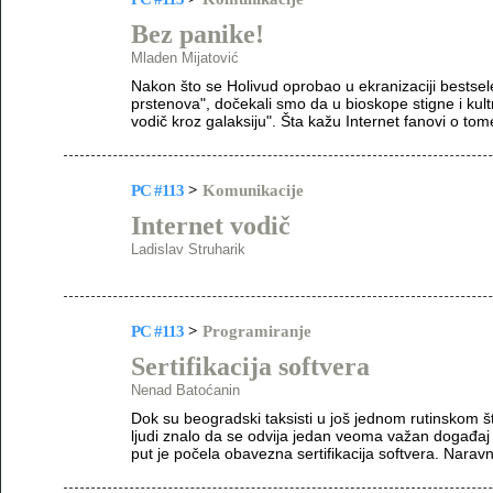
Bez panike!
Mladen Mijatović
Nakon što se Holivud oprobao u ekranizaciji bestsel
prstenova", dočekali smo da u bioskope stigne i ku
vodič kroz galaksiju". Šta kažu Internet fanovi o to
PC #113
>
Komunikacije
Internet vodič
Ladislav Struharik
PC #113
>
Programiranje
Sertifikacija softvera
Nenad Batoćanin
Dok su beogradski taksisti u još jednom rutinskom štr
ljudi znalo da se odvija jedan veoma važan događaj z
put je počela obavezna sertifikacija softvera. Naravno