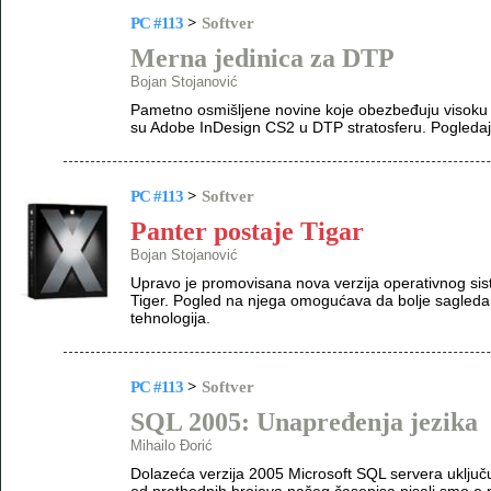
PC #113
>
Softver
Merna jedinica za DTP
Bojan Stojanović
Pametno osmišljene novine koje obezbeđuju visoku pro
su Adobe InDesign CS2 u DTP stratosferu. Pogledaj
PC #113
>
Softver
Panter postaje Tigar
Bojan Stojanović
Upravo je promovisana nova verzija operativnog sis
Tiger. Pogled na njega omogućava da bolje sagleda
tehnologija.
PC #113
>
Softver
SQL 2005: Unapređenja jezika
Mihailo Đorić
Dolazeća verzija 2005 Microsoft SQL servera uključ