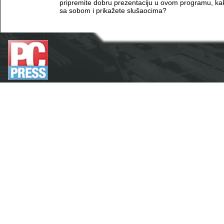
pripremite dobru prezentaciju u ovom programu, ka
sa sobom i prikažete slušaocima?