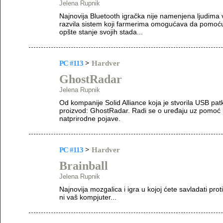
Jelena Rupnik
Najnovija Bluetooth igračka nije namenjena ljudima
razvila sistem koji farmerima omogućava da pomoću 
opšte stanje svojih stada...
PC #113
>
Hardver
GhostRadar
Jelena Rupnik
Od kompanije Solid Alliance koja je stvorila USB patk
proizvod: GhostRadar. Radi se o uređaju uz pomoć k
natprirodne pojave.
PC #113
>
Hardver
Brainball
Jelena Rupnik
Najnovija mozgalica i igra u kojoj ćete savladati prot
ni vaš kompjuter...