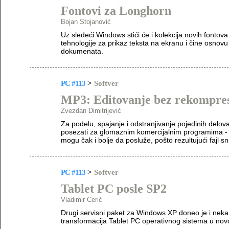
Fontovi za Longhorn
Bojan Stojanović
Uz sledeći Windows stići će i kolekcija novih fontov
tehnologije za prikaz teksta na ekranu i čine osnovu 
dokumenata.
PC #113
>
Softver
MP3: Editovanje bez rekompres
Zvezdan Dimitrijević
Za podelu, spajanje i odstranjivanje pojedinih delo
posezati za glomaznim komercijalnim programima -
mogu čak i bolje da posluže, pošto rezultujući fajl s
PC #113
>
Softver
Tablet PC posle SP2
Vladimir Cerić
Drugi servisni paket za Windows XP doneo je i neka 
transformacija Tablet PC operativnog sistema u no