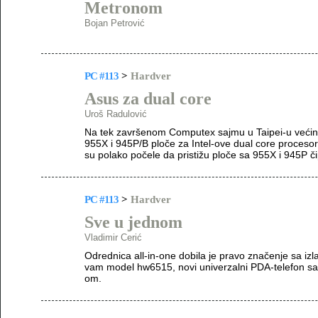
Metronom
Bojan Petrović
PC #113
>
Hardver
Asus za dual core
Uroš Radulović
Na tek završenom Computex sajmu u Taipei-u većina
955X i 945P/B ploče za Intel-ove dual core proceso
su polako počele da pristižu ploče sa 955X i 945P č
PC #113
>
Hardver
Sve u jednom
Vladimir Cerić
Odrednica all-in-one dobila je pravo značenje sa i
vam model hw6515, novi univerzalni PDA-telefon sa
om.