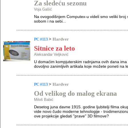
Za sledeću sezonu
Voja Gašić
Na ovogodišnjem Computex-u videli smo veliki broj s
sobom i na sebi...
PC #113
>
Hardver
Sitnice za leto
Aleksandar Veljković
U domaćim kompjuterskim radnjama ovih dana ima ne
dovoljno zanimljivih artikala koje možete poneti na le
PC #113
>
Hardver
Od velikog do malog ekrana
Miloš Babić
Desetog juna davne 1915. godine ljubitelji filma okup
vide novo čudo moderne tehnologije - trodimenziona
ove projekcije gledati "prave" 3D filmove?