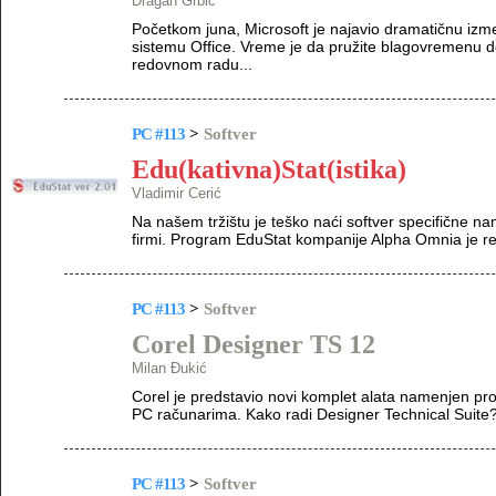
Dragan Grbić
Početkom juna, Microsoft je najavio dramatičnu izm
sistemu Office. Vreme je da pružite blagovremenu
redovnom radu...
PC #113
>
Softver
Edu(kativna)Stat(istika)
Vladimir Cerić
Na našem tržištu je teško naći softver specifične na
firmi. Program EduStat kompanije Alpha Omnia je red
PC #113
>
Softver
Corel Designer TS 12
Milan Đukić
Corel je predstavio novi komplet alata namenjen pro
PC računarima. Kako radi Designer Technical Suite
PC #113
>
Softver