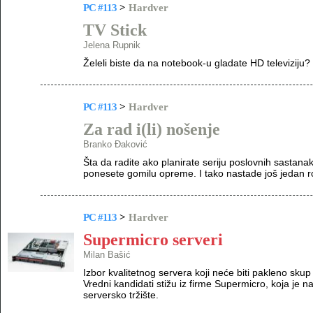
PC #113
>
Hardver
TV Stick
Jelena Rupnik
Želeli biste da na notebook-u gladate HD televiziju? 
PC #113
>
Hardver
Za rad i(li) nošenje
Branko Đaković
Šta da radite ako planirate seriju poslovnih sastan
ponesete gomilu opreme. I tako nastade još jedan ro
PC #113
>
Hardver
Supermicro serveri
Milan Bašić
Izbor kvalitetnog servera koji neće biti pakleno sku
Vredni kandidati stižu iz firme Supermicro, koja je 
serversko tržište.