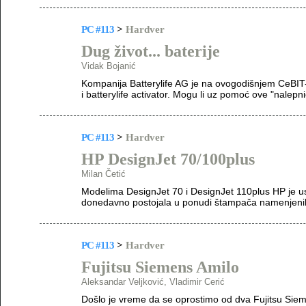
PC #113
>
Hardver
Dug život... baterije
Vidak Bojanić
Kompanija Batterylife AG je na ovogodišnjem CeBIT-u
i batterylife activator. Mogu li uz pomoć ove "nalepni
PC #113
>
Hardver
HP DesignJet 70/100plus
Milan Četić
Modelima DesignJet 70 i DesignJet 110plus HP je u
donedavno postojala u ponudi štampača namenjeni
PC #113
>
Hardver
Fujitsu Siemens Amilo
Aleksandar Veljković, Vladimir Cerić
Došlo je vreme da se oprostimo od dva Fujitsu Siem