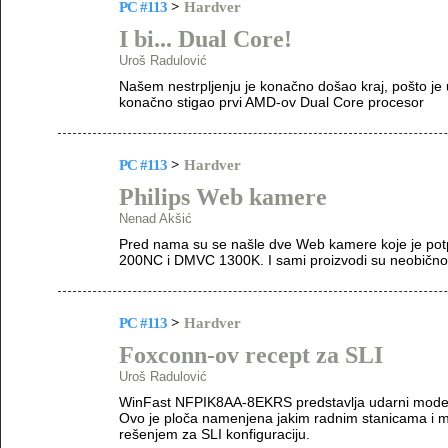
PC #113
>
Hardver
I bi... Dual Core!
Uroš Radulović
Našem nestrpljenju je konačno došao kraj, pošto j
konačno stigao prvi AMD-ov Dual Core procesor
PC #113
>
Hardver
Philips Web kamere
Nenad Akšić
Pred nama su se našle dve Web kamere koje je potp
200NC i DMVC 1300K. I sami proizvodi su neobično k
PC #113
>
Hardver
Foxconn-ov recept za SLI
Uroš Radulović
WinFast NFPIK8AA-8EKRS predstavlja udarni model
Ovo je ploča namenjena jakim radnim stanicama i m
rešenjem za SLI konfiguraciju.