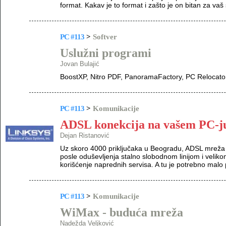
format. Kakav je to format i zašto je on bitan za vaš
PC #113
>
Softver
Uslužni programi
Jovan Bulajić
BoostXP, Nitro PDF, PanoramaFactory, PC Relocator
PC #113
>
Komunikacije
ADSL konekcija na vašem PC-j
Dejan Ristanović
Uz skoro 4000 priključaka u Beogradu, ADSL mreža se
posle oduševljenja stalno slobodnom linijom i velik
korišćenje naprednih servisa. A tu je potrebno malo 
PC #113
>
Komunikacije
WiMax - buduća mreža
Nadežda Veljković