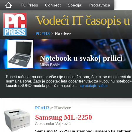
PC Press
Connect
Specijal
Prodavnica
Vodeći IT časopis u 
>
PC #113
Hardver
Notebook u svakoj prilici
Milan Bašić
Poneti računar na odmor više nije nedostižni san, čak bi se moglo reći d
normalna stvar. Zato je početak leta dobar trenutak za kupovinu notebook
kućnih i SOHO modela potražili najbolje...
«pročitajte više»
PC #113
>
Hardver
Samsung ML-2250
Aleksandar Veljković
Samsung ML-2250 je štampač usmeren ka zahtevniji