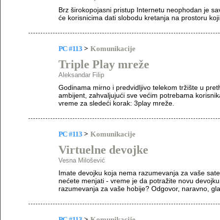
Brz širokopojasni pristup Internetu neophodan je 
će korisnicima dati slobodu kretanja na prostoru koji
PC #113
>
Komunikacije
Triple Play mreže
Aleksandar Filip
Godinama mirno i predvidljivo telekom tržište u preth
ambijent, zahvaljujući sve većim potrebama korisnik
vreme za sledeći korak: 3play mreže.
PC #113
>
Komunikacije
Virtuelne devojke
Vesna Milošević
Imate devojku koja nema razumevanja za vaše sate
nećete menjati - vreme je da potražite novu devojku,
razumevanja za vaše hobije? Odgovor, naravno, glas
PC #113
>
Komunikacije