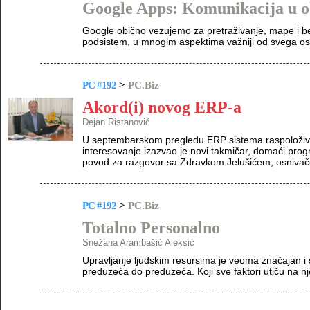
Google Apps: Komunikacija u 
Google obično vezujemo za pretraživanje, mape i b
podsistem, u mnogim aspektima važniji od svega ost
PC #192
>
PC.Biz
Akord(i) novog ERP-a
Dejan Ristanović
U septembarskom pregledu ERP sistema raspoloživ
interesovanje izazvao je novi takmičar, domaći prog
povod za razgovor sa Zdravkom Jelušićem, osnivač
PC #192
>
PC.Biz
Totalno Personalno
Snežana Arambašić Aleksić
Upravljanje ljudskim resursima je veoma značajan i s
preduzeća do preduzeća. Koji sve faktori utiču na n