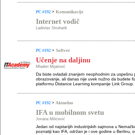
PC #192
>
Komunikacije
Internet vodič
Ladislav Struharik
PC #192
>
Softver
Učenje na daljinu
Mladen Mijatović
Da biste ovladali znanjem neophodnim za uspešnu 
obrazovanje, ali danas nije uvek nužno da budete fiz
platformu Distance Learning kompanije Link Group.
PC #192
>
Aktuelno
IFA u mobilnom svetu
Jovana Milićević
Jedan od najstarijih industrijskih sajmova u Nemačko
poznatiji kao IFA, održan je i ove godine u Berlinu,