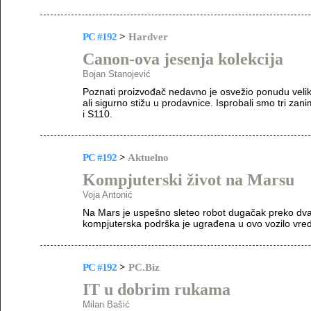
PC #192
>
Hardver
Canon-ova jesenja kolekcija
Bojan Stanojević
Poznati proizvođač nedavno je osvežio ponudu velik
ali sigurno stižu u prodavnice. Isprobali smo tri z
i S110.
PC #192
>
Aktuelno
Kompjuterski život na Marsu
Voja Antonić
Na Mars je uspešno sleteo robot dugačak preko dva
kompjuterska podrška je ugrađena u ovo vozilo vred
PC #192
>
PC.Biz
IT u dobrim rukama
Milan Bašić