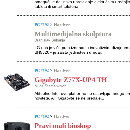
omogućuje daljinsko upravljanje električnim uređaji
tableta ili smart telefona.
PC #192
>
Hardver
Multimedijalna skulptura
Branislav Bubanja
LG nas je više puta iznenadio inovativnim dizajnom
BH5320F je zaista jedinstven uređaj.
PC #192
>
Hardver
Gigabyte Z77X-UP4 TH
Miloš Stamenković
Aktuelne Intel-ove platforme ne ostavljaju mnogo p
novitete. Ali, Gigabyte se ne predaje...
PC #192
>
Hardver
Pravi mali bioskop