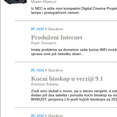
Mladen Mijatović
Iz NEC-a stiže novi kompaktni Digital Cinema Proj
lampe i pristupačnom cenom.
PC #192
>
Hardver
Produženi Internet
Bojan Stanojević
Imate probleme sa dometom vaše kućne WiFi mreže? 
sprava ume još nekoliko stvari...
PC #192
>
Hardver
Kućni bioskop u verziji 9.1
Branislav Bubanja
Zvuk smo slušali u mono, pa u stereo varijanti, a zati
dodao još dva satelita i ponudio kućni bioskop sa s
BH9520T, perjanica LG-jevih ku]nih bioskopa za 201
PC #192
>
Hardver