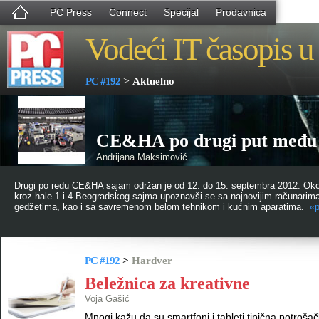
PC Press
Connect
Specijal
Prodavnica
Vodeći IT časopis u 
>
PC #192
Aktuelno
CE&HA po drugi put među
Andrijana Maksimović
Drugi po redu CE&HA sajam održan je od 12. do 15. septembra 2012. Oko 
kroz hale 1 i 4 Beogradskog sajma upoznavši se sa najnovijim računarima,
gedžetima, kao i sa savremenom belom tehnikom i kućnim aparatima.
«p
PC #192
>
Hardver
Beležnica za kreativne
Voja Gašić
Mnogi kažu da su smartfoni i tableti tipična potroša