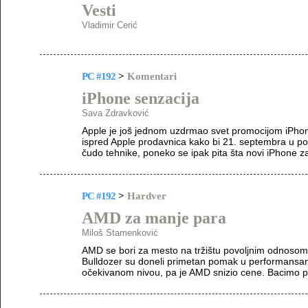
Vesti
Vladimir Cerić
PC #192
>
Komentari
iPhone senzacija
Sava Zdravković
Apple je još jednom uzdrmao svet promocijom iPhone
ispred Apple prodavnica kako bi 21. septembra u p
čudo tehnike, poneko se ipak pita šta novi iPhone za
PC #192
>
Hardver
AMD za manje para
Miloš Stamenković
AMD se bori za mesto na tržištu povoljnim odnosom 
Bulldozer su doneli primetan pomak u performansama, 
očekivanom nivou, pa je AMD snizio cene. Bacimo p