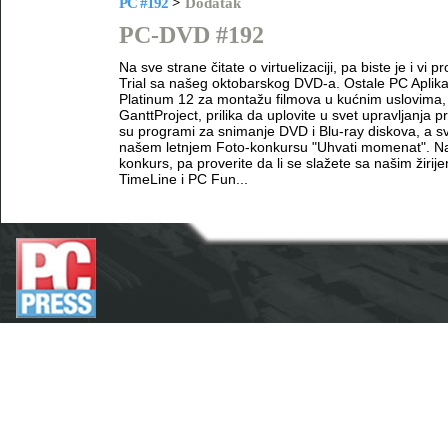
PC #192
>
Dodatak
PC-DVD #192
Na sve strane čitate o virtuelizaciji, pa biste je i v
Trial sa našeg oktobarskog DVD-a. Ostale PC Aplik
Platinum 12 za montažu filmova u kućnim uslovima, 
GanttProject, prilika da uplovite u svet upravljanja 
su programi za snimanje DVD i Blu-ray diskova, a sv
našem letnjem Foto-konkursu "Uhvati momenat". Na D
konkurs, pa proverite da li se slažete sa našim žirije
TimeLine i PC Fun...