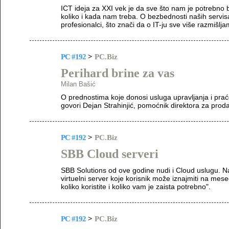
ICT ideja za XXI vek je da sve što nam je potrebn
koliko i kada nam treba. O bezbednosti naših servis
profesionalci, što znači da o IT-ju sve više razmišl
PC #192
>
PC.Biz
Perihard brine za vas
Milan Bašić
O prednostima koje donosi usluga upravljanja i pr
govori Dejan Strahinjić, pomoćnik direktora za proda
PC #192
>
PC.Biz
SBB Cloud serveri
SBB Solutions od ove godine nudi i Cloud uslugu. Na
virtuelni server koje korisnik može iznajmiti na mese
koliko koristite i koliko vam je zaista potrebno".
PC #192
>
PC.Biz