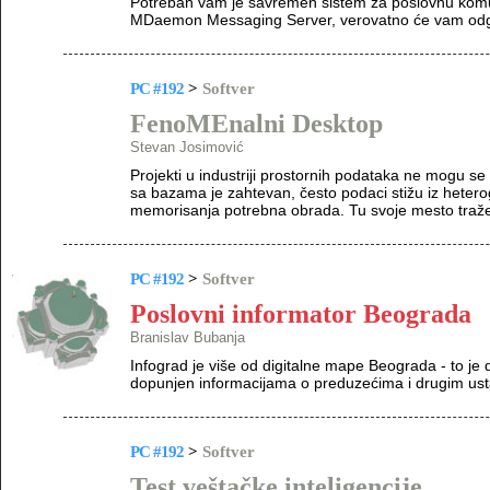
Potreban vam je savremen sistem za poslovnu komun
MDaemon Messaging Server, verovatno će vam odgo
PC #192
>
Softver
FenoMEnalni Desktop
Stevan Josimović
Projekti u industriji prostornih podataka ne mogu se
sa bazama je zahtevan, često podaci stižu iz heterog
memorisanja potrebna obrada. Tu svoje mesto traže 
PC #192
>
Softver
Poslovni informator Beograda
Branislav Bubanja
Infograd je više od digitalne mape Beograda - to je 
dopunjen informacijama o preduzećima i drugim u
PC #192
>
Softver
Test veštačke inteligencije