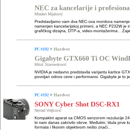
NEC za kancelarije i profesiona
Mladen Mijatović
Predstavljamo vam dva NEC-ova monitora namenjena
namenjen kancelarijskoj primeni, a NEC P232W je in
grafičkog dizajna, DTP-a, video-montažerima... Zaje
PC #192
>
Hardver
Gigabyte GTX660 Ti OC Wind
Miloš Stamenković
NVIDIA je nedavno predstavila varijantu kartice G
povoljan odnos cene i performansi. Gigabyte je to j
PC #192
>
Hardver
SONY Cyber Shot DSC-RX1
Nenad Veljković
Kompaktni aparat sa CMOS senzorom rezulucije 24 M
bi nam danas zakrivilo obrve. Međutim, titula prv
formata i fiksnim objektivom nešto znači...