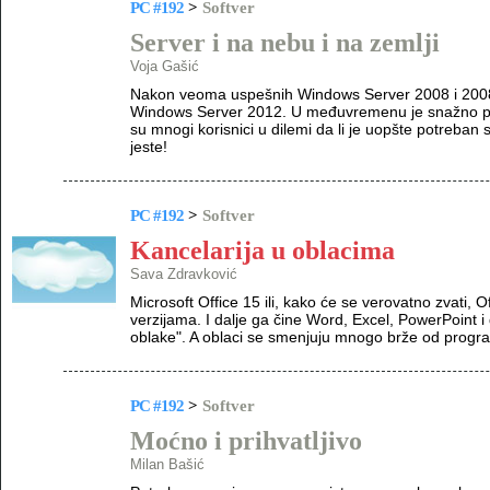
PC #192
>
Softver
Server i na nebu i na zemlji
Voja Gašić
Nakon veoma uspešnih Windows Server 2008 i 2008 R
Windows Server 2012. U međuvremenu je snažno pr
su mnogi korisnici u dilemi da li je uopšte potreban
jeste!
PC #192
>
Softver
Kancelarija u oblacima
Sava Zdravković
Microsoft Office 15 ili, kako će se verovatno zvati, Of
verzijama. I dalje ga čine Word, Excel, PowerPoint i dr
oblake". A oblaci se smenjuju mnogo brže od progra
PC #192
>
Softver
Moćno i prihvatljivo
Milan Bašić