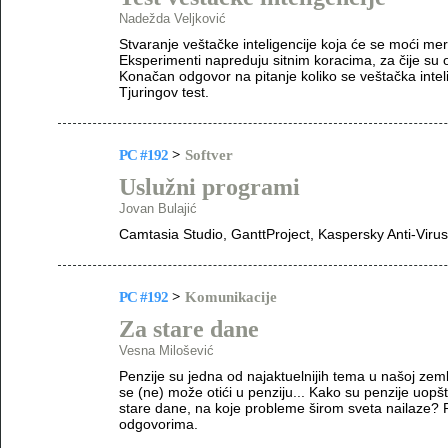
Nadežda Veljković
Stvaranje veštačke inteligencije koja će se moći mer
Eksperimenti napreduju sitnim koracima, za čije su 
Konačan odgovor na pitanje koliko se veštačka inteli
Tjuringov test.
PC #192
>
Softver
Uslužni programi
Jovan Bulajić
Camtasia Studio, GanttProject, Kaspersky Anti-Viru
PC #192
>
Komunikacije
Za stare dane
Vesna Milošević
Penzije su jedna od najaktuelnijih tema u našoj zemlji
se (ne) može otići u penziju... Kako su penzije uopšt
stare dane, na koje probleme širom sveta nailaze? 
odgovorima.