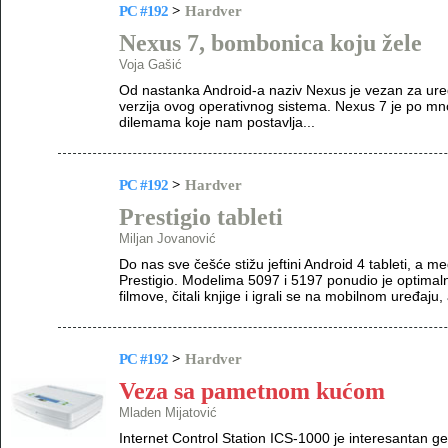
PC #192
>
Hardver
Nexus 7, bombonica koju žele
Voja Gašić
Od nastanka Android-a naziv Nexus je vezan za uređ
verzija ovog operativnog sistema. Nexus 7 je po mn
dilemama koje nam postavlja...
PC #192
>
Hardver
Prestigio tableti
Miljan Jovanović
Do nas sve češće stižu jeftini Android 4 tableti, a 
Prestigio. Modelima 5097 i 5197 ponudio je optimaln
filmove, čitali knjige i igrali se na mobilnom uređaju,
PC #192
>
Hardver
Veza sa pametnom kućom
Mladen Mijatović
Internet Control Station ICS-1000 je interesantan ge