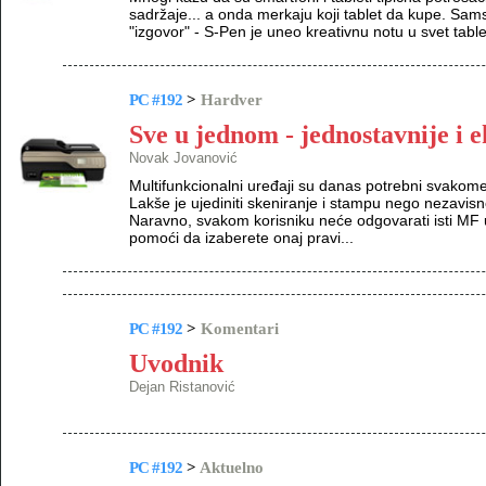
sadržaje... a onda merkaju koji tablet da kupe. Sa
"izgovor" - S-Pen je uneo kreativnu notu u svet table
PC #192
>
Hardver
Sve u jednom - jednostavnije i 
Novak Jovanović
Multifunkcionalni uređaji su danas potrebni svakome
Lakše je ujediniti skeniranje i stampu nego nezavisno
Naravno, svakom korisniku neće odgovarati isti MF u
pomoći da izaberete onaj pravi...
PC #192
>
Komentari
Uvodnik
Dejan Ristanović
PC #192
>
Aktuelno