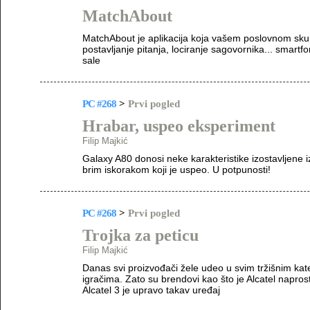
MatchAbout
MatchAbout je aplikacija koja vašem poslovnom skup
postavljanje pitanja, lociranje sagovornika... smart
sale
PC #268
>
Prvi pogled
Hrabar, uspeo eksperiment
Filip Majkić
Galaxy A80 donosi neke karakteristike izostavljene 
brim iskorakom koji je uspeo. U potpunosti!
PC #268
>
Prvi pogled
Trojka za peticu
Filip Majkić
Danas svi proizvođači žele udeo u svim tržišnim kateg
igračima. Zato su brendovi kao što je Alcatel napros
Alcatel 3 je upravo takav uređaj