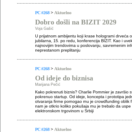
PC #268
>
Aktuelno
Dobro došli na BIZIT 2029
Voja Gašić
U prijatnom ambijentu koji krase hologrami drveća 
jubilarna, 15. po redu, konferencija BIZIT. Kao i uve
najnovijim trendovima u poslovanju, savremenim in
neprestanom preplitanju
PC #268
>
Aktuelno
Od ideje do biznisa
Marijana Pečić
Kako pokrenuti biznis? Charlie Pommier je završio st
pokrenuo startup. Od ideje, koncepta i prototipa je
otvaranja firme pomogao mu je crowdfunding oblik fin
nam je otkrio koliko pokušaja mu je trebalo da uspe
elektronskom trgovinom u Srbiji
PC #268
>
Aktuelno