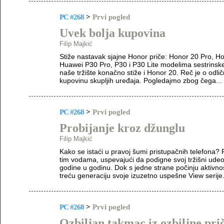
PC #268
>
Prvi pogled
Uvek bolja kupovina
Filip Majkić
Stiže nastavak sjajne Honor priče: Honor 20 Pro, Ho
Huawei P30 Pro, P30 i P30 Lite modelima sestrinske 
naše tržište konačno stiže i Honor 20. Reč je o od
kupovinu skupljih uređaja. Pogledajmo zbog čega...
PC #268
>
Prvi pogled
Probijanje kroz džunglu
Filip Majkić
Kako se istaći u pravoj šumi pristupačnih telefona?
tim vodama, uspevajući da podigne svoj tržišni udeo 
godine u godinu. Dok s jedne strane počinju aktivnos
treću generaciju svoje izuzetno uspešne View serij
PC #268
>
Prvi pogled
Ozbiljan takmac iz ozbiljne pri