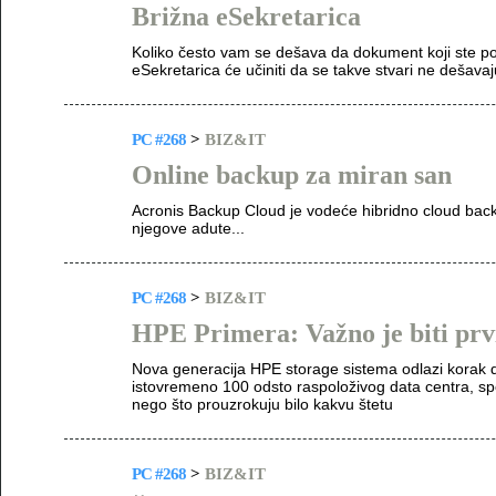
Brižna eSekretarica
Koliko često vam se dešava da dokument koji ste pos
eSekretarica će učiniti da se takve stvari ne dešavaj
PC #268
>
BIZ&IT
Online backup za miran san
Acronis Backup Cloud je vodeće hibridno cloud bac
njegove adute...
PC #268
>
BIZ&IT
HPE Primera: Važno je biti prv
Nova generacija HPE storage sistema odlazi korak dalj
istovremeno 100 odsto raspoloživog data centra, s
nego što prouzrokuju bilo kakvu štetu
PC #268
>
BIZ&IT