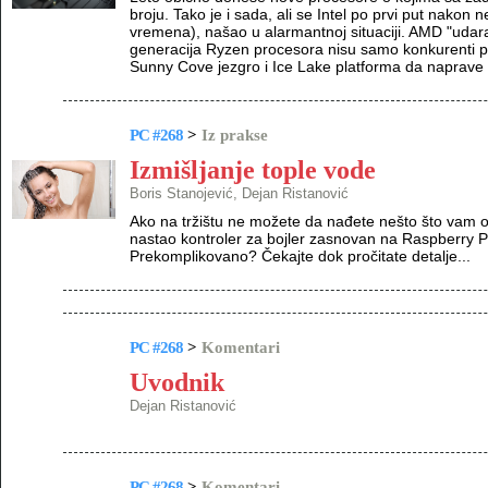
broju. Tako je i sada, ali se Intel po prvi put nakon
vremena), našao u alarmantnoj situaciji. AMD "udara
generacija Ryzen procesora nisu samo konkurenti p
Sunny Cove jezgro i Ice Lake platforma da naprave
PC #268
>
Iz prakse
Izmišljanje tople vode
Boris Stanojević, Dejan Ristanović
Ako na tržištu ne možete da nađete nešto što vam od
nastao kontroler za bojler zasnovan na Raspberry P
Prekomplikovano? Čekajte dok pročitate detalje...
PC #268
>
Komentari
Uvodnik
Dejan Ristanović
PC #268
>
Komentari