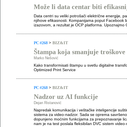
Može li data centar biti efikasni
Data centri su veliki potrošači električne energije, p
njihove efikasnosti. Kompanijama poput Facebook bi
izazovom, a rezultat je OCP platforma. Upoznajmo
PC #268
>
BIZ&IT
Štampa koja smanjuje troškove
Marko Nešović
Kako transformisati štampu u svetlu digitalne tran
Optimized Print Service
PC #268
>
BIZ&IT
Nadzor uz AI funkcije
Dejan Ristanović
Napredak komunikacija i veštačke inteligencije sušt
sistema za video-nadzor. Sada se oprema savršeno 
dopunjeno moćnim funkcijama za prepoznavanje lica 
nam je na test poslala fleksibilan DVC sistem video