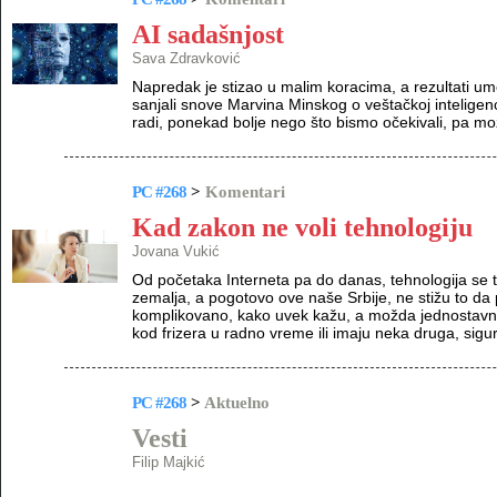
AI sadašnjost
Sava Zdravković
Napredak je stizao u malim koracima, a rezultati u
sanjali snove Marvina Minskog o veštačkoj inteligen
radi, ponekad bolje nego što bismo očekivali, pa možd
PC #268
>
Komentari
Kad zakon ne voli tehnologiju
Jovana Vukić
Od početaka Interneta pa do danas, tehnologija se t
zemalja, a pogotovo ove naše Srbije, ne stižu to da 
komplikovano, kako uvek kažu, a možda jednostavno 
kod frizera u radno vreme ili imaju neka druga, sig
PC #268
>
Aktuelno
Vesti
Filip Majkić