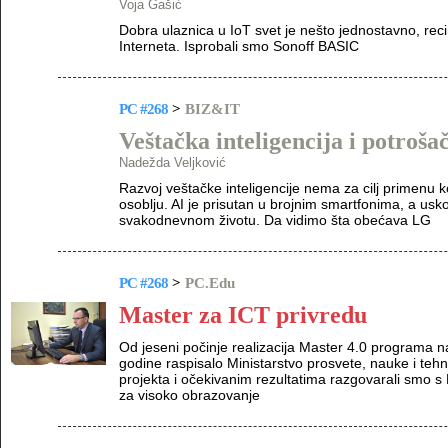
Voja Gašić
Dobra ulaznica u IoT svet je nešto jednostavno, rec
Interneta. Isprobali smo Sonoff BASIC
PC #268
>
BIZ&IT
Veštačka inteligencija i potroša
Nadežda Veljković
Razvoj veštačke inteligencije nema za cilj primenu 
osoblju. AI je prisutan u brojnim smartfonima, a usk
svakodnevnom životu. Da vidimo šta obećava LG
PC #268
>
PC.Edu
Master za ICT privredu
Od jeseni počinje realizacija Master 4.0 programa 
godine raspisalo Ministarstvo prosvete, nauke i te
projekta i očekivanim rezultatima razgovarali smo
za visoko obrazovanje