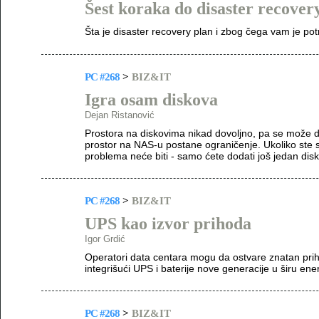
Šest koraka do disaster recover
Šta je disaster recovery plan i zbog čega vam je po
PC #268
>
BIZ&IT
Igra osam diskova
Dejan Ristanović
Prostora na diskovima nikad dovoljno, pa se može des
prostor na NAS-u postane ograničenje. Ukoliko ste
problema neće biti - samo ćete dodati još jedan disk
PC #268
>
BIZ&IT
UPS kao izvor prihoda
Igor Grdić
Operatori data centara mogu da ostvare znatan pr
integrišući UPS i baterije nove generacije u širu en
PC #268
>
BIZ&IT