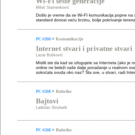
Wi-Fi šeste generacije
Miloš Stamenković
Došlo je vreme da se Wi-FI komunikacija popne na s
standard donosi veću brzinu, bolje pokrivanje teren
PC #268
>
Komunikacije
Internet stvari i privatne stvari
Lazar Bošković
Mislili ste da kad se izlogujete sa Interneta (ako je
online ne beleži vaše dalje ponašanje u realnom sv
sokoćala svuda oko nas? Šta sve, u stvari, radi Inte
PC #268
>
Rubrike
Bajtovi
Ladislav Struharik
PC #268
>
Rubrike