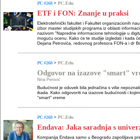
PC #268
>
PC.Edu
ETF i FON: Znanje u praksi
Elektrotehnički fakultet i Fakultet organizacionih 
izbor master studijskih programa iz oblasti informaci
nazivom "Napredne informacione tehnologije u digital
moguću ocenu. Kako će te studije izgledati i kada će b
Dejana Petrovića, redovnog profesora FON-a i dr B
PC #268
>
PC.Edu
Odgovor na izazove "smart" v
Nina Perović
Budućnost je oduvek bila jednačina s više nepoznat
ikada. Kako odgovoriti na izazove budućnosti i koji
"smart" vreme
PC #268
>
PC.Edu
Endava: Jaka saradnja s univer
Kompanija Endava samo u Beogradu zapošljava preko 