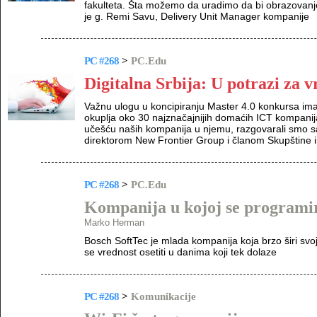
fakulteta. Šta možemo da uradimo da bi obrazovanj
je g. Remi Savu, Delivery Unit Manager kompanije
PC #268
>
PC.Edu
Digitalna Srbija: U potrazi za
Važnu ulogu u koncipiranju Master 4.0 konkursa imala
okuplja oko 30 najznačajnijih domaćih ICT kompan
učešću naših kompanija u njemu, razgovarali smo 
direktorom New Frontier Group i članom Skupštine ini
PC #268
>
PC.Edu
Kompanija u kojoj se programi
Marko Herman
Bosch SoftTec je mlada kompanija koja brzo širi svo
se vrednost osetiti u danima koji tek dolaze
PC #268
>
Komunikacije