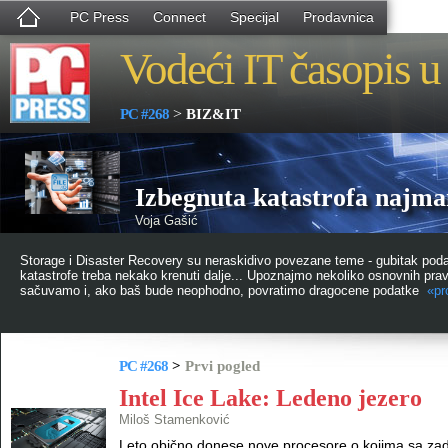
PC Press
Connect
Specijal
Prodavnica
Vodeći IT časopis u 
>
PC #268
BIZ&IT
Izbegnuta katastrofa najman
Voja Gašić
Storage i Disaster Recovery su neraskidivo povezane teme - gubitak podata
katastrofe treba nekako krenuti dalje... Upoznajmo nekoliko osnovnih pra
sačuvamo i, ako baš bude neophodno, povratimo dragocene podatke
«pro
PC #268
>
Prvi pogled
Intel Ice Lake: Ledeno jezero
Miloš Stamenković
Leto obično donese nove procesore o kojima sa z