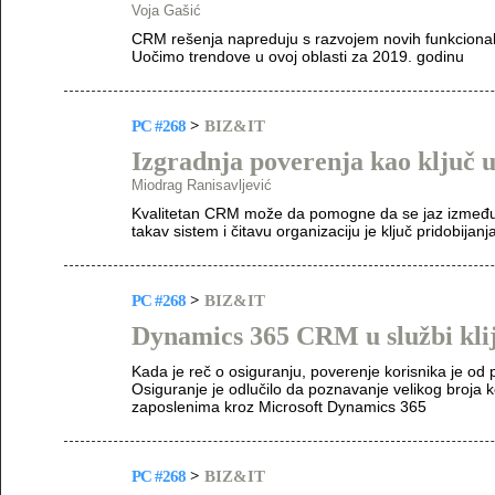
Voja Gašić
CRM rešenja napreduju s razvojem novih funkcionaln
Uočimo trendove u ovoj oblasti za 2019. godinu
PC #268
>
BIZ&IT
Izgradnja poverenja kao ključ 
Miodrag Ranisavljević
Kvalitetan CRM može da pomogne da se jaz između 
takav sistem i čitavu organizaciju je ključ pridobijan
PC #268
>
BIZ&IT
Dynamics 365 CRM u službi klij
Kada je reč o osiguranju, poverenje korisnika je od
Osiguranje je odlučilo da poznavanje velikog broja ko
zaposlenima kroz Microsoft Dynamics 365
PC #268
>
BIZ&IT