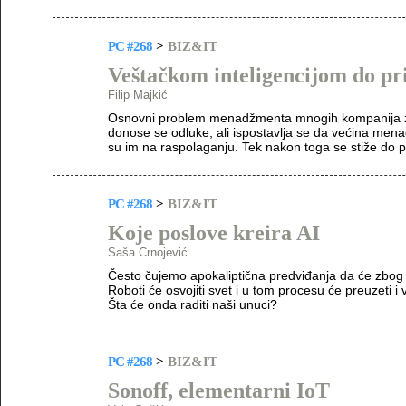
PC #268
>
BIZ&IT
Veštačkom inteligencijom do pr
Filip Majkić
Osnovni problem menadžmenta mnogih kompanija za
donose se odluke, ali ispostavlja se da većina mena
su im na raspolaganju. Tek nakon toga se stiže do pr
PC #268
>
BIZ&IT
Koje poslove kreira AI
Saša Crnojević
Često čujemo apokaliptična predviđanja da će zbog 
Roboti će osvojiti svet i u tom procesu će preuzeti i 
Šta će onda raditi naši unuci?
PC #268
>
BIZ&IT
Sonoff, elementarni IoT