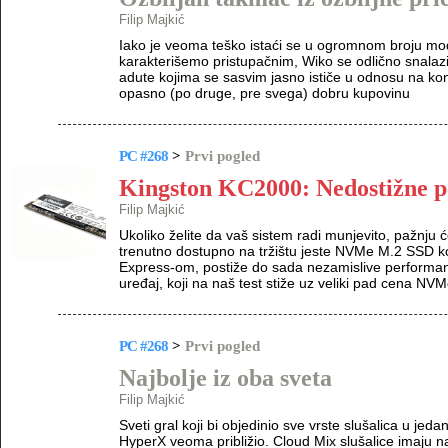
Filip Majkić
Iako je veoma teško istaći se u ogromnom broju model
karakterišemo pristupačnim, Wiko se odlično snalazi
adute kojima se sasvim jasno ističe u odnosu na konk
opasno (po druge, pre svega) dobru kupovinu
PC #268
>
Prvi pogled
Kingston KC2000: Nedostižne 
Filip Majkić
Ukoliko želite da vaš sistem radi munjevito, pažnju 
trenutno dostupno na tržištu jeste NVMe M.2 SSD koji
Express-om, postiže do sada nezamislive performa
uređaj, koji na naš test stiže uz veliki pad cena NVM
PC #268
>
Prvi pogled
Najbolje iz oba sveta
Filip Majkić
Sveti gral koji bi objedinio sve vrste slušalica u jeda
HyperX veoma približio. Cloud Mix slušalice imaju na