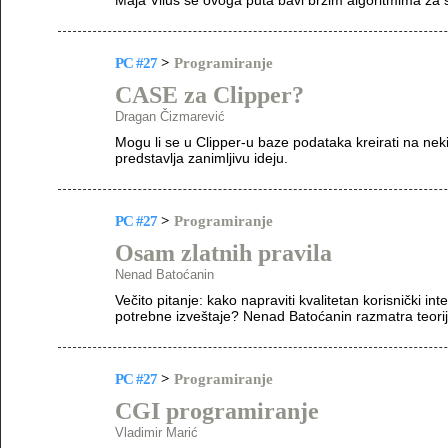
Maja Vilus se ovoga puta bavi bržim algoritmima za so
PC #27
>
Programiranje
CASE za Clipper?
Dragan Čizmarević
Mogu li se u Clipper-u baze podataka kreirati na ne
predstavlja zanimljivu ideju.
PC #27
>
Programiranje
Osam zlatnih pravila
Nenad Batoćanin
Večito pitanje: kako napraviti kvalitetan korisnički int
potrebne izveštaje? Nenad Batoćanin razmatra teoriju
PC #27
>
Programiranje
CGI programiranje
Vladimir Marić