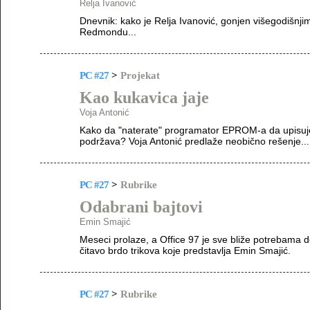
Relja Ivanović
Dnevnik: kako je Relja Ivanović, gonjen višegodišnji
Redmondu...
PC #27
>
Projekat
Kao kukavica jaje
Voja Antonić
Kako da "naterate" programator EPROM-a da upisuje
podržava? Voja Antonić predlaže neobično rešenje...
PC #27
>
Rubrike
Odabrani bajtovi
Emin Smajić
Meseci prolaze, a Office 97 je sve bliže potrebama d
čitavo brdo trikova koje predstavlja Emin Smajić.
PC #27
>
Rubrike