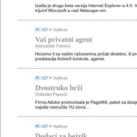
Izašla je druga beta verzija Internet Explorer-a 4.0. Vl
trijumf Microsoft-a nad Netscape-om.
PC #27
>
Softver
Vaš privatni agent
Aleksandar Petrović
Hoćemo li sa našim računarima pričati direktno, ili 
predstavlja ActiveX kontrole, agente.
PC #27
>
Softver
Dvostruko brži
Slobodan Popović
Firma Adobe promovisala je PageMill, paket za diza
najviše namučila YU slova...
PC #27
>
Softver
Dodaci za bejzik