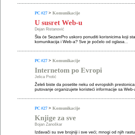
PC #27
>
Komunikacije
U susret Web-u
Dejan Ristanović
Šta će SezamPro uskoro ponuditi korisnicima koji sta
komunikacija i Web-a? Sve je počelo od oglasa...
PC #27
>
Komunikacije
Internetom po Evropi
Jelica Protić
Želeli biste da posetite neku od evropskih prestonic
putovanje organizujete koristeći informacije sa Web-
PC #27
>
Komunikacije
Knjige za sve
Bojan Zanoškar
Izdavači su sve brojniji i sve veći; mnogi od njih rast