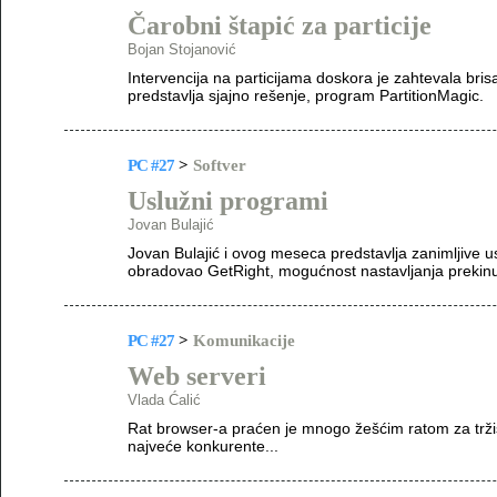
Čarobni štapić za particije
Bojan Stojanović
Intervencija na particijama doskora je zahtevala bris
predstavlja sjajno rešenje, program PartitionMagic.
PC #27
>
Softver
Uslužni programi
Jovan Bulajić
Jovan Bulajić i ovog meseca predstavlja zanimljive 
obradovao GetRight, mogućnost nastavljanja prekinut
PC #27
>
Komunikacije
Web serveri
Vlada Ćalić
Rat browser-a praćen je mnogo žešćim ratom za trži
najveće konkurente...