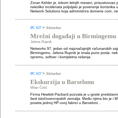
Zoran Kehler je, tokom letnjih meseci, prisustvovao
nekoliko incidenata poljuljalo je poverenje korisnika u
Network Solutions koja administrira domene com, net,
PC #27
>
Aktuelno
Mrežni događaji u Birmingemu
Jelena Rupnik
Networks 97, jedan od najznačajnijih računarskih sajm
Birmingemu. Jelena Rupnik je imala puno posla: nekol
opremu, softver i kompletna rešenja.
PC #27
>
Aktuelno
Ekskurzija u Barselonu
Milan Četić
Firma Hewlett-Packard pozvala je u goste predstavn
šest istočnoevropskih zemalja. Među njima bio je i M
poseta jednoj HP-ovoj fabrici u Barseloni...