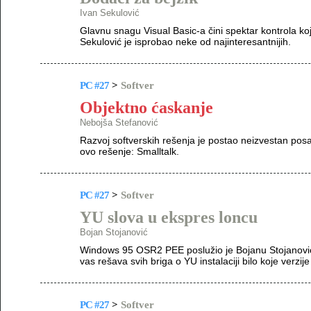
Ivan Sekulović
Glavnu snagu Visual Basic-a čini spektar kontrola koj
Sekulović je isprobao neke od najinteresantnijih.
PC #27
>
Softver
Objektno ćaskanje
Nebojša Stefanović
Razvoj softverskih rešenja je postao neizvestan pos
ovo rešenje: Smalltalk.
PC #27
>
Softver
YU slova u ekspres loncu
Bojan Stojanović
Windows 95 OSR2 PEE poslužio je Bojanu Stojanoviću 
vas rešava svih briga o YU instalaciji bilo koje verzi
PC #27
>
Softver