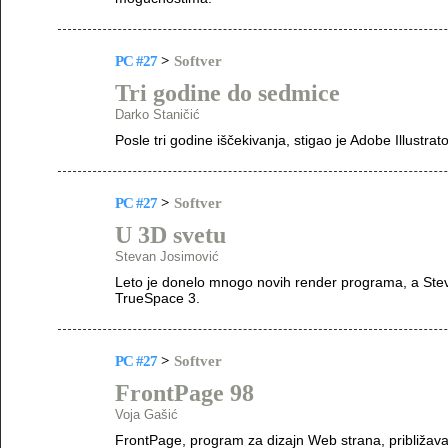
PC #27
>
Softver
Tri godine do sedmice
Darko Staničić
Posle tri godine iščekivanja, stigao je Adobe Illustrat
PC #27
>
Softver
U 3D svetu
Stevan Josimović
Leto je donelo mnogo novih render programa, a Stev
TrueSpace 3.
PC #27
>
Softver
FrontPage 98
Voja Gašić
FrontPage, program za dizajn Web strana, približava 