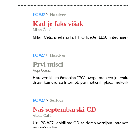
PC #27
>
Hardver
Kad je faks višak
Milan Četić
Milan Četić predstavlja HP OfficeJet 1150, integrisa
PC #27
>
Hardver
Prvi utisci
Voja Gašić
Hardverski tim časopisa "PC" ovoga meseca je testira
drajv, kameru za Internet, par matičnih ploča, nekolik
PC #27
>
Softver
Naš septembarski CD
Vlada Ćalić
Uz "PC #27" dobili ste CD sa demo verzijom Intranet
mogućnostima.