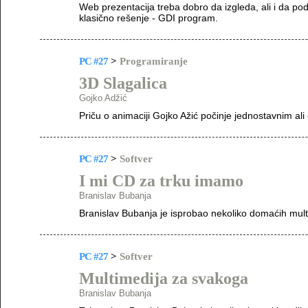
Web prezentacija treba dobro da izgleda, ali i da pod
klasično rešenje - GDI program.
PC #27
>
Programiranje
3D Slagalica
Gojko Adžić
Priču o animaciji Gojko Ažić počinje jednostavnim al
PC #27
>
Softver
I mi CD za trku imamo
Branislav Bubanja
Branislav Bubanja je isprobao nekoliko domaćih mult
PC #27
>
Softver
Multimedija za svakoga
Branislav Bubanja