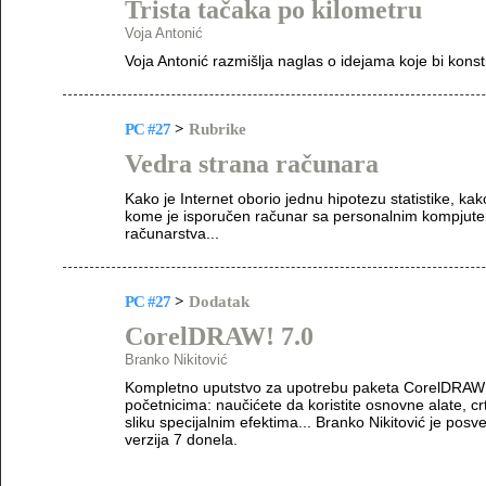
Trista tačaka po kilometru
Voja Antonić
Voja Antonić razmišlja naglas o idejama koje bi konstr
PC #27
>
Rubrike
Vedra strana računara
Kako je Internet oborio jednu hipotezu statistike, kak
kome je isporučen računar sa personalnim kompjuter
računarstva...
PC #27
>
Dodatak
CorelDRAW! 7.0
Branko Nikitović
Kompletno uputstvo za upotrebu paketa CorelDRAW!
početnicima: naučićete da koristite osnovne alate, crt
sliku specijalnim efektima... Branko Nikitović je pos
verzija 7 donela.