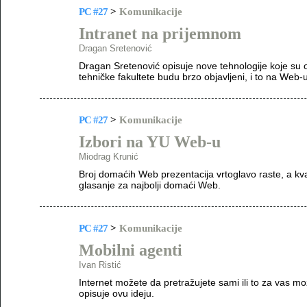
PC #27
>
Komunikacije
Intranet na prijemnom
Dragan Sretenović
Dragan Sretenović opisuje nove tehnologije koje su o
tehničke fakultete budu brzo objavljeni, i to na Web-u
PC #27
>
Komunikacije
Izbori na YU Web-u
Miodrag Krunić
Broj domaćih Web prezentacija vrtoglavo raste, a kval
glasanje za najbolji domaći Web.
PC #27
>
Komunikacije
Mobilni agenti
Ivan Ristić
Internet možete da pretražujete sami ili to za vas mo
opisuje ovu ideju.