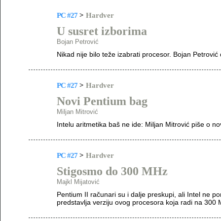
PC #27
>
Hardver
U susret izborima
Bojan Petrović
Nikad nije bilo teže izabrati procesor. Bojan Petrović
PC #27
>
Hardver
Novi Pentium bag
Miljan Mitrović
Intelu aritmetika baš ne ide: Miljan Mitrović piše o 
PC #27
>
Hardver
Stigosmo do 300 MHz
Majkl Mijatović
Pentium II računari su i dalje preskupi, ali Intel ne p
predstavlja verziju ovog procesora koja radi na 300