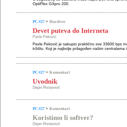
OptiPlex GXpro 200.
PC #27
>
Hardver
Devet puteva do Interneta
Pavle Peković
Pavle Peković je sakupio praktično sve 33600 bps 
tržištu. Koji je najbolje prilagođen našim centralama i
PC #27
>
Komentari
Uvodnik
Dejan Ristanović
PC #27
>
Komentari
Koristimo li softver?
Dejan Ristanović