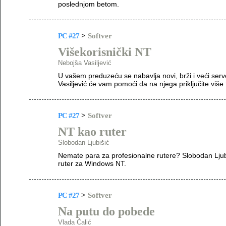
poslednjom betom.
PC #27
>
Softver
Višekorisnički NT
Nebojša Vasiljević
U vašem preduzeću se nabavlja novi, brži i veći serv
Vasiljević će vam pomoći da na njega priključite više
PC #27
>
Softver
NT kao ruter
Slobodan Ljubišić
Nemate para za profesionalne rutere? Slobodan Ljubi
ruter za Windows NT.
PC #27
>
Softver
Na putu do pobede
Vlada Ćalić