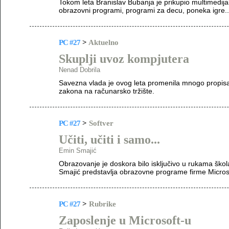
Tokom leta Branislav Bubanja je prikupio multimedija
obrazovni programi, programi za decu, poneka igre..
PC #27
>
Aktuelno
Skuplji uvoz kompjutera
Nenad Dobrila
Savezna vlada je ovog leta promenila mnogo propisa
zakona na računarsko tržište.
PC #27
>
Softver
Učiti, učiti i samo...
Emin Smajić
Obrazovanje je doskora bilo isključivo u rukama škola 
Smajić predstavlja obrazovne programe firme Micros
PC #27
>
Rubrike
Zaposlenje u Microsoft-u