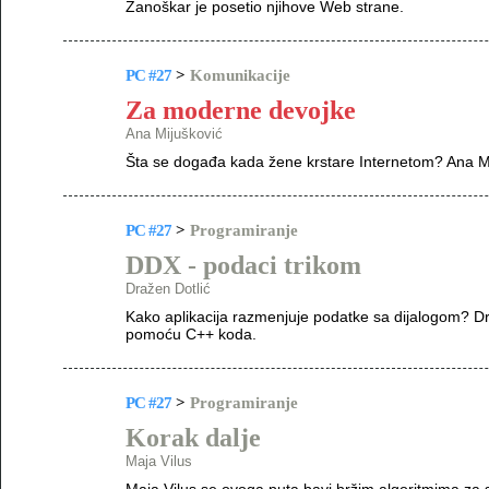
Zanoškar je posetio njihove Web strane.
PC #27
>
Komunikacije
Za moderne devojke
Ana Mijušković
Šta se događa kada žene krstare Internetom? Ana Miju
PC #27
>
Programiranje
DDX - podaci trikom
Dražen Dotlić
Kako aplikacija razmenjuje podatke sa dijalogom? Dr
pomoću C++ koda.
PC #27
>
Programiranje
Korak dalje
Maja Vilus