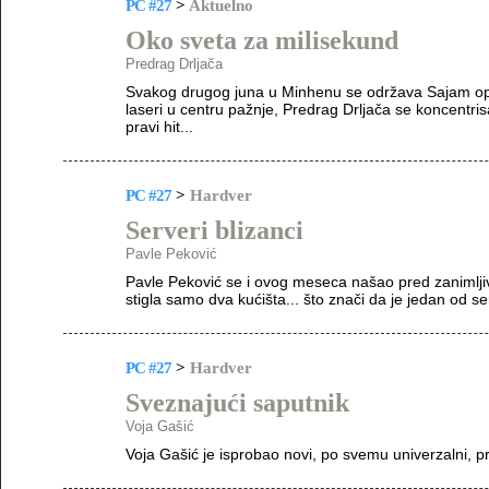
PC #27
>
Aktuelno
Oko sveta za milisekund
Predrag Drljača
Svakog drugog juna u Minhenu se održava Sajam opto
laseri u centru pažnje, Predrag Drljača se koncentri
pravi hit...
PC #27
>
Hardver
Serveri blizanci
Pavle Peković
Pavle Peković se i ovog meseca našao pred zanimljivi
stigla samo dva kućišta... što znači da je jedan od s
PC #27
>
Hardver
Sveznajući saputnik
Voja Gašić
Voja Gašić je isprobao novi, po svemu univerzalni, p