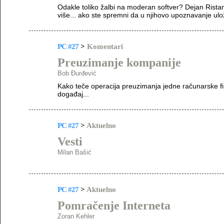
Odakle toliko žalbi na moderan softver? Dejan Ris
više... ako ste spremni da u njihovo upoznavanje ul
PC #27
>
Komentari
Preuzimanje kompanije
Bob Đurđević
Kako teče operacija preuzimanja jedne računarske f
događaj...
PC #27
>
Aktuelno
Vesti
Milan Bašić
PC #27
>
Aktuelno
Pomračenje Interneta
Zoran Kehler