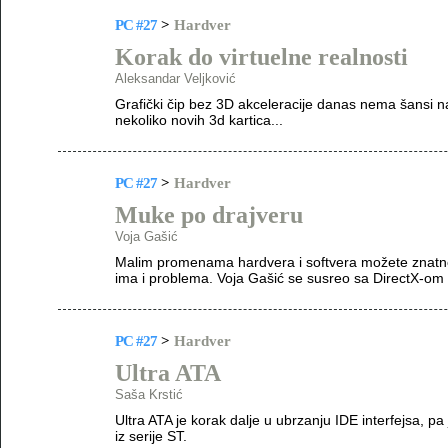
PC #27
>
Hardver
Korak do virtuelne realnosti
Aleksandar Veljković
Grafički čip bez 3D akceleracije danas nema šansi na 
nekoliko novih 3d kartica...
PC #27
>
Hardver
Muke po drajveru
Voja Gašić
Malim promenama hardvera i softvera možete znatno 
ima i problema. Voja Gašić se susreo sa DirectX-om 
PC #27
>
Hardver
Ultra ATA
Saša Krstić
Ultra ATA je korak dalje u ubrzanju IDE interfejsa, 
iz serije ST.