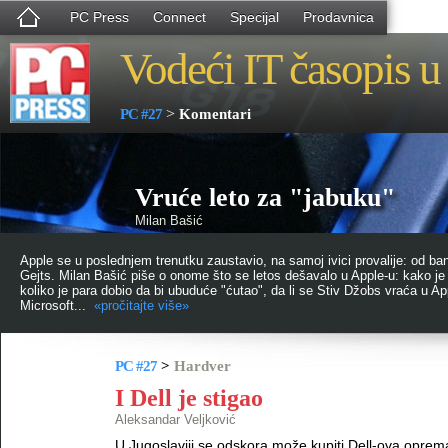
PC Press
Connect
Specijal
Prodavnica
Vodeći IT časopis u 
>
PC #27
Komentari
Vruće leto za "jabuku"
Milan Bašić
Apple se u poslednjem trenutku zaustavio, na samoj ivici provalije: od ban
Gejts. Milan Bašić piše o onome što se letos dešavalo u Apple-u: kako je 
koliko je para dobio da bi ubuduće "ćutao", da li se Stiv Džobs vraća u Ap
Microsoft...
«pročitajte više»
PC #27
>
Hardver
I Dell je stigao
Aleksandar Veljković
U Jugoslaviji se odskora može kupiti Dell-ova oprema