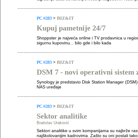
PC #283
>
BIZ&IT
Kupuj pametnije 24/7
Shoppster je najveća online i TV prodavnica u regio
sigurnu kupovinu... bilo gde i bilo kada
PC #283
>
BIZ&IT
DSM 7 - novi operativni sistem
Synology je predstavio Disk Station Manager (DSM) 
NAS uređaje
PC #283
>
BIZ&IT
Sektor analitike
Bratislav Uraković
Sektori analitike u svim kompanijama su najbrže ras
najškolovanijim kadrovima. Zašto su oni postali ta