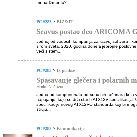
menadžmentu?
PC #283
>
BIZ&IT
Seavus postao deo ARICOMA 
Jednoj od vodećih kompanija za razvoj softvera i kon
širom sveta, 2020. godina donela jebrojne poslovne i
veći sistem...
PC #283
>
Iz prakse
Spasavanje glečera i polarnih 
Marko Nešović
Jedna od komponenata personalnih računara koja 
napajanje, koje se drži starih ATX12V specifikacija. 
specifikacije novog ATX12VO standarda koji bi mog
struju...
PC #283
>
Komunikacije