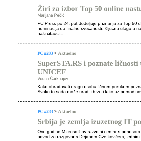
Žiri za izbor Top 50 online nas
Marijana Pečić
PC Press po 24. put dodeljuje priznanja za Top 50 
nominacija do finalne svečanosti. Ključnu ulogu u n
naši čitaoci...
PC #283
>
Aktuelno
SuperSTA.RS i poznate ličnosti 
UNICEF
Vesna Čarknajev
Kako obradovati dragu osobu ličnom porukom poznati
Svako to sada može uraditi brzo i lako uz pomoć n
PC #283
>
Aktuelno
Srbija je zemlja izuzetnog IT po
Ove godine Microsoft-ov razvojni centar s ponosom pr
povod za razgovor s Dejanom Cvetkovićem, jednim 