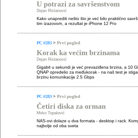
U potrazi za savršenstvom
Dejan Ristanović
Kako unaprediti nešto što je već bilo praktično savr
tim izazovom, a rezultat je iPhone 12 Pro
PC #283
>
Prvi pogled
Korak ka većim brzinama
Dejan Ristanović
Gigabit u sekundi je već prevaziđena brzina, a 10 G
QNAP opredelio za međukorak - na naš test je stigao
brzinu komunikacije 2.5 Gbps
PC #283
>
Prvi pogled
Četiri diska za orman
Mirko Topalović
NAS-ovi dolaze u dva formata - desktop i rack. K
najbolje od oba sveta