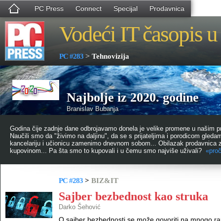
PC Press
Connect
Specijal
Prodavnica
Vodeći IT časopis u 
>
PC #283
Tehnovizija
Najbolje iz 2020. godine
Branislav Bubanja
Godina čije zadnje dane odbrojavamo donela je velike promene u našim pr
Naučili smo da "živimo na daljinu", da se s prijateljima i porodicom gleda
kancelariju i učionicu zamenimo dnevnom sobom... Obilazak prodavnica z
kupovinom... Pa šta smo to kupovali i u čemu smo najviše uživali?
«proči
PC #283
>
BIZ&IT
Sajber bezbednost kao struka
Darko Šehović
O sajber bezbednosti se može govoriti na mnogo ra