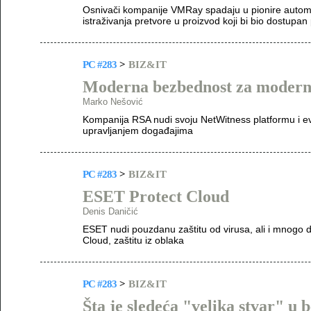
Osnivači kompanije VMRay spadaju u pionire automat
istraživanja pretvore u proizvod koji bi bio dostupan
PC #283
>
BIZ&IT
Moderna bezbednost za modern
Marko Nešović
Kompanija RSA nudi svoju NetWitness platformu i evo
upravljanjem događajima
PC #283
>
BIZ&IT
ESET Protect Cloud
Denis Daničić
ESET nudi pouzdanu zaštitu od virusa, ali i mnogo 
Cloud, zaštitu iz oblaka
PC #283
>
BIZ&IT
Šta je sledeća "velika stvar" u 