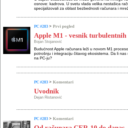
osnove: kadrova. U svetu vlada velika nestašica rač
specijalizovali za oblast bezbednosti računara i mrež
PC #283
>
Prvi pogled
Apple M1 - vesnik turbulentni
Bojan Stojanović
Budućnost Apple računara leži u novom M1 procesor
potrošnju i integraciju čitavog ekosistema. Da li na
na PC-ju?
PC #283
>
Komentari
Uvodnik
Dejan Ristanović
PC #283
>
Komentari
Od računara CER-10 do danas