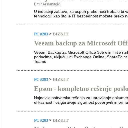
Emir Arslanagić
U industriji zabave, za uspeh preko noći trebalo bi
tehnologiji kao što je IT bezbednost možete preko 
PC #283
>
BIZ&IT
Veeam backup za Microsoft Off
Veeam Backup za Microsoft Office 365 eliminiše rizi
podacima, uključujući Exchange Online, SharePoint 
Teams
PC #283
>
BIZ&IT
Epson - kompletno rešenje posl
Najnovija softverska rešenja za upravljanje dokum
efikasnost i osiguravaju sigurnost poverljivih informa
PC #283
>
BIZ&IT