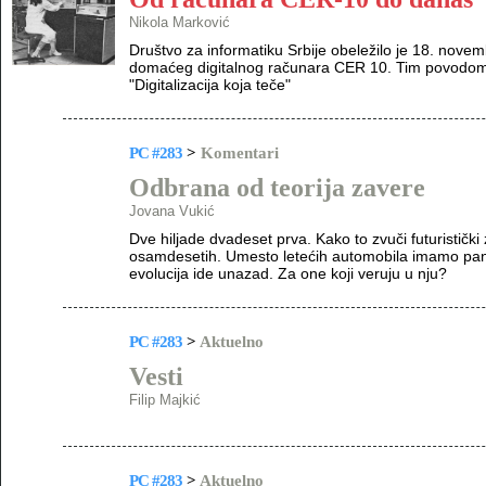
Nikola Marković
Društvo za informatiku Srbije obeležilo je 18. nove
domaćeg digitalnog računara CER 10. Tim povodom 
"Digitalizacija koja teče"
PC #283
>
Komentari
Odbrana od teorija zavere
Jovana Vukić
Dve hiljade dvadeset prva. Kako to zvuči futurističk
osamdesetih. Umesto letećih automobila imamo pande
evolucija ide unazad. Za one koji veruju u nju?
PC #283
>
Aktuelno
Vesti
Filip Majkić
PC #283
>
Aktuelno