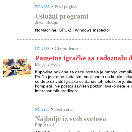
PC #283
>
Prvi pogled
Uslužni programi
Jovan Bulajić
NoMachine, GPU-Z i Windows Inspector
PC #283
>
Gizmodrom
Pametne igračke za radoznalu 
Marijana Pečić
Kupovina poklona za decu postala je mnogo komplik
Prošlo je vreme kada ste mogli samo da kupite lutku 
će dete uživati. Igračke su danas tehnološki orijen
kompleta. Ne postoji savršen poklon, svako dete je raz
interesantnih predloga
PC #283
>
Test zona
Najbolje iz svih svetova
Filip Majkić