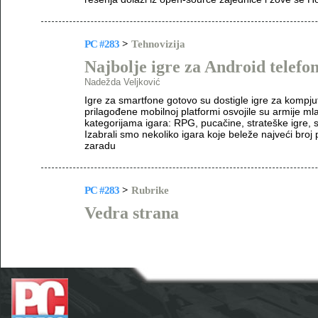
PC #283
>
Tehnovizija
Najbolje igre za Android telefo
Nadežda Veljković
Igre za smartfone gotovo su dostigle igre za kompjut
prilagođene mobilnoj platformi osvojile su armije mlad
kategorijama igara: RPG, pucačine, strateške igre, sp
Izabrali smo nekoliko igara koje beleže najveći broj
zaradu
PC #283
>
Rubrike
Vedra strana