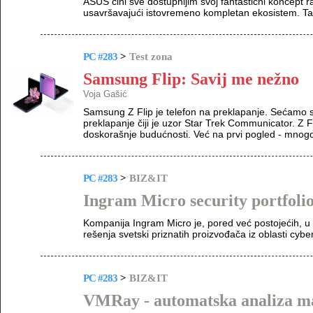
ASUS čini sve dostupnijim svoj fantastični koncept
usavršavajući istovremeno kompletan ekosistem. T
PC #283
>
Test zona
Samsung Flip: Savij me nežno
Voja Gašić
Samsung Z Flip je telefon na preklapanje. Sećamo 
preklapanje čiji je uzor Star Trek Communicator. Z 
doskorašnje budućnosti. Već na prvi pogled - mnogo
PC #283
>
BIZ&IT
Ingram Micro security portfoli
Kompanija Ingram Micro je, pored već postojećih, u p
rešenja svetski priznatih proizvođača iz oblasti cyb
PC #283
>
BIZ&IT
VMRay - automatska analiza m