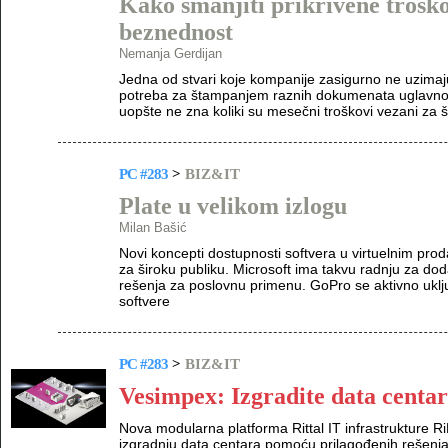
Kako smanjiti prikrivene troško
beznednost
Nemanja Gerdijan
Jedna od stvari koje kompanije zasigurno ne uzimaj
potreba za štampanjem raznih dokumenata uglavno
uopšte ne zna koliki su mesečni troškovi vezani za
PC #283
>
BIZ&IT
Plate u velikom izlogu
Milan Bašić
Novi koncepti dostupnosti softvera u virtuelnim pro
za široku publiku. Microsoft ima takvu radnju za doda
rešenja za poslovnu primenu. GoPro se aktivno ukl
softvere
PC #283
>
BIZ&IT
Vesimpex: Izgradite data centar
Nova modularna platforma Rittal IT infrastrukture 
izgradnju data centara pomoću prilagođenih rešenja 