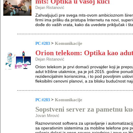
mts: Optika u vašoj kući
Dejan Ristanović
Zahvaljujući pre svega mts-ovom ambicioznom širen
firmi ima priliku da pristupa Internetu na novi, supe
dođe do vaših vrata, kako da uvedete priključak i š
PC #283
>
Komunikacije
Orion telekom: Optika kao adu
Dejan Ristanović
Orion telekom je prvi domaći provajder koji je prepoz
adut tržišne utakmice, pa je još 2015. godine ponud
rezidencijalnim korisnicima, i to pod povoljnim usl
fleksibilni cenovni planovi, a za blisku budućnost na
PC #283
>
Komunikacije
Sopstveni server za pametnu ku
Jovan Mirović
Raznovrsnost softvera za upravljanje i automatizaci
sa operativnim sistemima za mobilne telefone pre po
rešenja dolazi iz open-source zajednice i zove se H