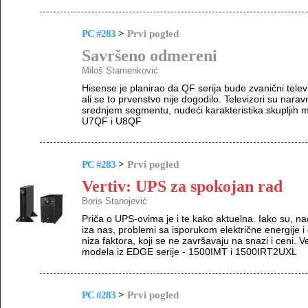
PC #283
>
Prvi pogled
Savršeno odmereni
Miloš Stamenković
Hisense je planirao da QF serija bude zvanični tele
ali se to prvenstvo nije dogodilo. Televizori su narav
srednjem segmentu, nudeći karakteristika skupljih m
U7QF i U8QF
PC #283
>
Prvi pogled
Vertiv: UPS za spokojan rad
Boris Stanojević
Priča o UPS-ovima je i te kako aktuelna. Iako su, na
iza nas, problemi sa isporukom električne energije i
niza faktora, koji se ne završavaju na snazi i ceni. 
modela iz EDGE serije - 1500IMT i 1500IRT2UXL
PC #283
>
Prvi pogled