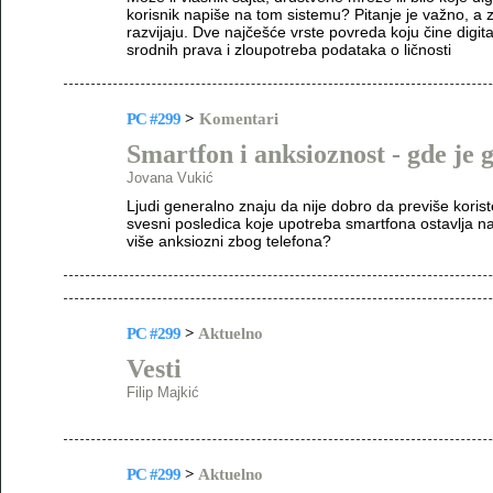
korisnik napiše na tom sistemu? Pitanje je važno, a 
razvijaju. Dve najčešće vrste povreda koju čine digit
srodnih prava i zloupotreba podataka o ličnosti
PC #299
>
Komentari
Smartfon i anksioznost - gde je 
Jovana Vukić
Ljudi generalno znaju da nije dobro da previše koriste
svesni posledica koje upotreba smartfona ostavlja na
više anksiozni zbog telefona?
PC #299
>
Aktuelno
Vesti
Filip Majkić
PC #299
>
Aktuelno