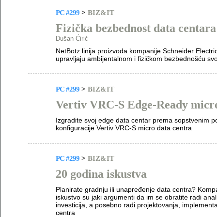
PC #299
>
BIZ&IT
Fizička bezbednost data centara
Dušan Ćirić
NetBotz linija proizvoda kompanije Schneider Electri
upravljaju ambijentalnom i fizičkom bezbednošću sv
PC #299
>
BIZ&IT
Vertiv VRC-S Edge-Ready micro
Izgradite svoj edge data centar prema sopstvenim po
konfiguracije Vertiv VRC-S micro data centra
PC #299
>
BIZ&IT
20 godina iskustva
Planirate gradnju ili unapređenje data centra? Komp
iskustvo su jaki argumenti da im se obratite radi anal
investicija, a posebno radi projektovanja, implement
centra