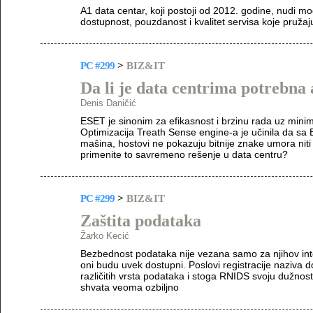
A1 data centar, koji postoji od 2012. godine, nudi
dostupnost, pouzdanost i kvalitet servisa koje pružaj
PC #299
>
BIZ&IT
Da li je data centrima potrebna 
Denis Daničić
ESET je sinonim za efikasnost i brzinu rada uz minim
Optimizacija Treath Sense engine-a je učinila da sa
mašina, hostovi ne pokazuju bitnije znake umora niti 
primenite to savremeno rešenje u data centru?
PC #299
>
BIZ&IT
Zaštita podataka
Žarko Kecić
Bezbednost podataka nije vezana samo za njihov integr
oni budu uvek dostupni. Poslovi registracije naziva d
različitih vrsta podataka i stoga RNIDS svoju dužnost
shvata veoma ozbiljno