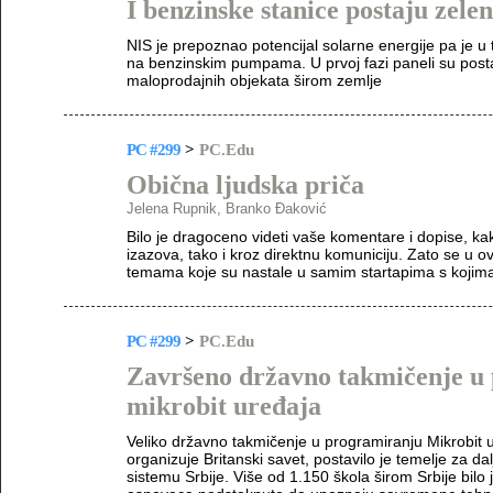
I benzinske stanice postaju zele
NIS je prepoznao potencijal solarne energije pa je u 
na benzinskim pumpama. U prvoj fazi paneli su pos
maloprodajnih objekata širom zemlje
PC #299
>
PC.Edu
Obična ljudska priča
Jelena Rupnik, Branko Đaković
Bilo je dragoceno videti vaše komentare i dopise, 
izazova, tako i kroz direktnu komuniciju. Zato se u 
temama koje su nastale u samim startapima s kojim
PC #299
>
PC.Edu
Završeno državno takmičenje u
mikrobit uređaja
Veliko državno takmičenje u programiranju Mikrobit 
organizuje Britanski savet, postavilo je temelje za 
sistemu Srbije. Više od 1.150 škola širom Srbije bil