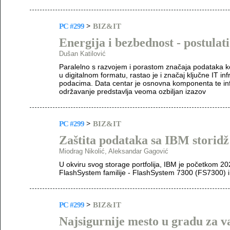
PC #299
>
BIZ&IT
Energija i bezbednost - postulat
Dušan Katilović
Paralelno s razvojem i porastom značaja podataka k
u digitalnom formatu, rastao je i značaj ključne IT i
podacima. Data centar je osnovna komponenta te infr
održavanje predstavlja veoma ozbiljan izazov
PC #299
>
BIZ&IT
Zaštita podataka sa IBM storidž
Miodrag Nikolić, Aleksandar Gagović
U okviru svog storage portfolija, IBM je početkom 2
FlashSystem familije - FlashSystem 7300 (FS7300)
PC #299
>
BIZ&IT
Najsigurnije mesto u gradu za 