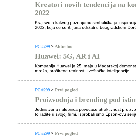
Kreatori novih tendencija na ko
2022
Kraj sveta kakvog poznajemo simbolička je inspiracij
2022, koja će se 9. juna održati u beogradskom Dorć
PC #299
>
Aktuelno
Huawei: 5G, AR i AI
Kompanija Huawei je 25. maja u Mađarskoj demonstri
mreža, proširene realnosti i veštačke inteligencije
PC #299
>
Prvi pogled
Proizvodnja i brending pod ist
Jedinstvena nalepnica povećaće atraktivnost proizvod
to radite u svojoj firmi. Isprobali smo Epson-ovu seri
PC #299
>
Prvi pogled