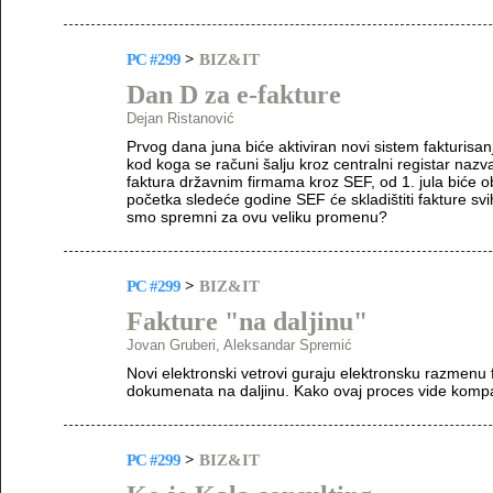
PC #299
>
BIZ&IT
Dan D za e-fakture
Dejan Ristanović
Prvog dana juna biće aktiviran novi sistem fakturisan
kod koga se računi šalju kroz centralni registar nazv
faktura državnim firmama kroz SEF, od 1. jula biće o
početka sledeće godine SEF će skladištiti fakture svi
smo spremni za ovu veliku promenu?
PC #299
>
BIZ&IT
Fakture "na daljinu"
Jovan Gruberi, Aleksandar Spremić
Novi elektronski vetrovi guraju elektronsku razmenu 
dokumenata na daljinu. Kako ovaj proces vide kompa
PC #299
>
BIZ&IT