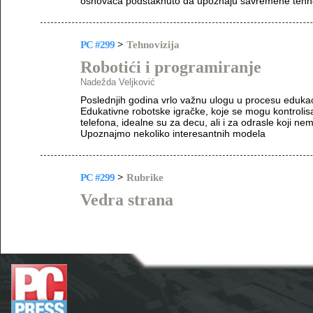
osnovaca podstaknuto da upoznaju savremene tehno
PC #299
>
Tehnovizija
Robotići i programiranje
Nadežda Veljković
Poslednjih godina vrlo važnu ulogu u procesu edukac
Edukativne robotske igračke, koje se mogu kontrolisa
telefona, idealne su za decu, ali i za odrasle koji n
Upoznajmo nekoliko interesantnih modela
PC #299
>
Rubrike
Vedra strana