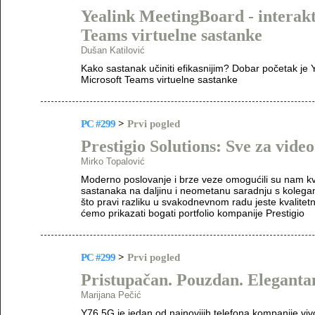
Yealink MeetingBoard - interakt
Teams virtuelne sastanke
Dušan Katilović
Kako sastanak učiniti efikasnijim? Dobar početak je 
Microsoft Teams virtuelne sastanke
PC #299
>
Prvi pogled
Prestigio Solutions: Sve za vide
Mirko Topalović
Moderno poslovanje i brze veze omogućili su nam kva
sastanaka na daljinu i neometanu saradnju s kolegam
što pravi razliku u svakodnevnom radu jeste kvalite
ćemo prikazati bogati portfolio kompanije Prestigio
PC #299
>
Prvi pogled
Pristupačan. Pouzdan. Eleganta
Marijana Pečić
Y76 5G je jedan od najnovijih telefona kompanije vi