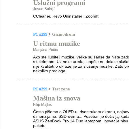
Uslužni programi
Jovan Bulajić
CCleaner, Revo Uninstaller i ZoomIt
PC #299
>
Gizmodrom
U ritmu muzike
Marijana Pečić
Ako ste ljubitelj muzike, velike su šanse da niste zad
s telefonom. Uz neke uređaji uopšte ne dolaze slušalic
nije kvalitetno okruženje za slušanje muzike. Zato pre
nekoliko predloga
PC #299
>
Test zona
Mašina iz snova
Filip Majkić
Često pišemo o OLED-u, dvostrukom ekranu, najnovi
dimenzijama, SSD-ovima... Poseban je doživljaj kad
ASUS ZenBook Pro 14 Duo laptopom, inovacije nisu 
paketu...