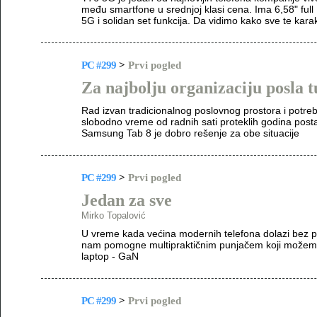
među smartfone u srednjoj klasi cena. Ima 6,58" fu
5G i solidan set funkcija. Da vidimo kako sve te kara
PC #299
>
Prvi pogled
Za najbolju organizaciju posla 
Rad izvan tradicionalnog poslovnog prostora i potr
slobodno vreme od radnih sati proteklih godina postal
Samsung Tab 8 je dobro rešenje za obe situacije
PC #299
>
Prvi pogled
Jedan za sve
Mirko Topalović
U vreme kada većina modernih telefona dolazi bez p
nam pomogne multipraktičnim punjačem koji možemo kor
laptop - GaN
PC #299
>
Prvi pogled