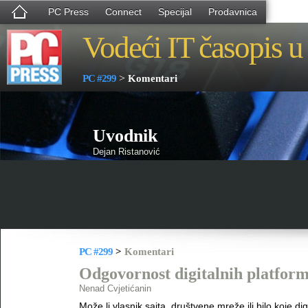
PC Press
Connect
Specijal
Prodavnica
Vodeći IT časopis u 
>
PC #299
Komentari
Uvodnik
Dejan Ristanović
PC #299
>
Komentari
Odgovornost digitalnih platform
Nenad Cvjetićanin
Može li vlasnik sajta, društvene mreže ili bilo koje d