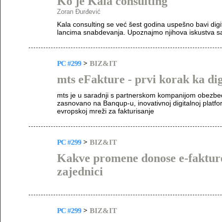
Ko je Kala consulting
Zoran Đurđević
Kala consulting se već šest godina uspešno bavi digi
lancima snabdevanja. Upoznajmo njihova iskustva s
PC #299
>
BIZ&IT
mts eFakture - prvi korak ka dig
mts je u saradnji s partnerskom kompanijom obezbe
zasnovano na Banqup-u, inovativnoj digitalnoj platfor
evropskoj mreži za fakturisanje
PC #299
>
BIZ&IT
Kakve promene donose e-fakture
zajednici
PC #299
>
BIZ&IT