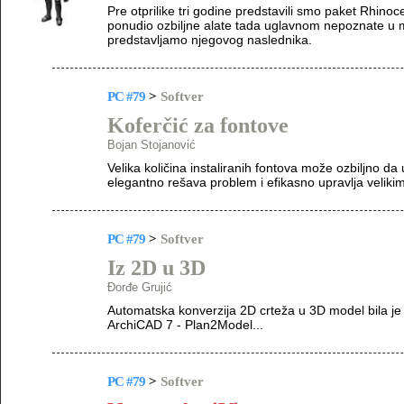
Pre otprilike tri godine predstavili smo paket Rhin
ponudio ozbiljne alate tada uglavnom nepoznate u
predstavljamo njegovog naslednika.
PC #79
>
Softver
Koferčić za fontove
Bojan Stojanović
Velika količina instaliranih fontova može ozbiljno da
elegantno rešava problem i efikasno upravlja velikim 
PC #79
>
Softver
Iz 2D u 3D
Đorđe Grujić
Automatska konverzija 2D crteža u 3D model bila j
ArchiCAD 7 - Plan2Model...
PC #79
>
Softver