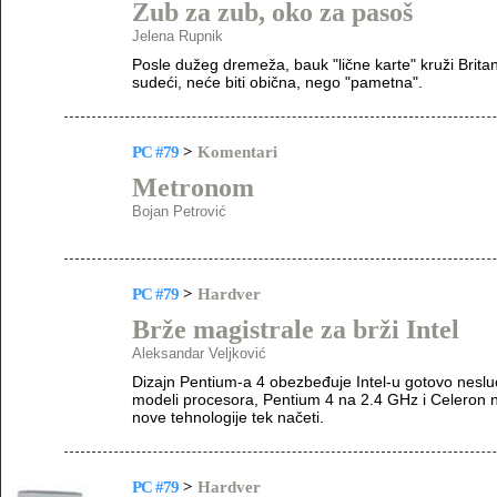
Zub za zub, oko za pasoš
Jelena Rupnik
Posle dužeg dremeža, bauk "lične karte" kruži Britan
sudeći, neće biti obična, nego "pametna".
PC #79
>
Komentari
Metronom
Bojan Petrović
PC #79
>
Hardver
Brže magistrale za brži Intel
Aleksandar Veljković
Dizajn Pentium-a 4 obezbeđuje Intel-u gotovo nesluć
modeli procesora, Pentium 4 na 2.4 GHz i Celeron n
nove tehnologije tek načeti.
PC #79
>
Hardver