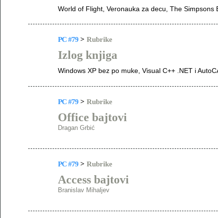
World of Flight, Veronauka za decu, The Simpsons E
PC #79
>
Rubrike
Izlog knjiga
Windows XP bez po muke, Visual C++ .NET i AutoC
PC #79
>
Rubrike
Office bajtovi
Dragan Grbić
PC #79
>
Rubrike
Access bajtovi
Branislav Mihaljev