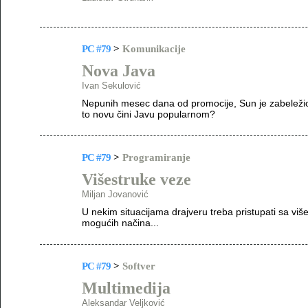
PC #79
>
Komunikacije
Nova Java
Ivan Sekulović
Nepunih mesec dana od promocije, Sun je zabeleži
to novu čini Javu popularnom?
PC #79
>
Programiranje
Višestruke veze
Miljan Jovanović
U nekim situacijama drajveru treba pristupati sa v
mogućih načina...
PC #79
>
Softver
Multimedija
Aleksandar Veljković