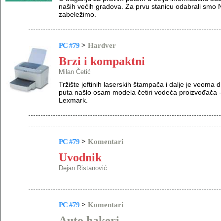
naših većih gradova. Za prvu stanicu odabrali smo 
zabeležimo.
PC #79
>
Hardver
Brzi i kompaktni
Milan Četić
Tržište jeftinih laserskih štampača i dalje je veom
puta našlo osam modela četiri vodeća proizvođača 
Lexmark.
PC #79
>
Komentari
Uvodnik
Dejan Ristanović
PC #79
>
Komentari
Auto hakeri