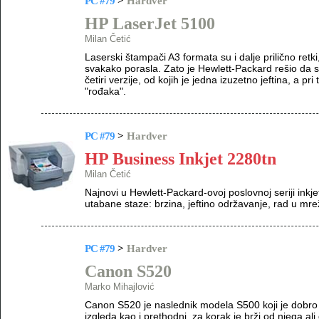
PC #79
>
Hardver
HP LaserJet 5100
Milan Četić
Laserski štampači A3 formata su i dalje prilično retki
svakako porasla. Zato je Hewlett-Packard rešio da s
četiri verzije, od kojih je jedna izuzetno jeftina, a p
"rođaka".
PC #79
>
Hardver
HP Business Inkjet 2280tn
Milan Četić
Najnovi u Hewlett-Packard-ovoj poslovnoj seriji inkj
utabane staze: brzina, jeftino održavanje, rad u mrež
PC #79
>
Hardver
Canon S520
Marko Mihajlović
Canon S520 je naslednik modela S500 koji je dobro
izgleda kao i prethodni, za korak je brži od njega ali