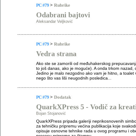
PC #79
>
Rubrike
Odabrani bajtovi
Aleksandar Veljković
PC #79
>
Rubrike
Vedra strana
Ako ste se zamorili od međuhakerskog prepucavanja
to još danas, ako je moguće). A onda trkom nazad, d
Jedino je malo nezgodno ako vam je hitno, a toalet
nego što vas liši neugodnih posledica...
PC #79
>
Dodatak
QuarkXPress 5 - Vodič za krea
Bojan Stojanović
QuarkXPress pripada galeriji neprikosnovenih simbo
za tehničku pripremu većina publikacija koje svakod
opisuje osnovne tehnike rada u ovog programu i ob
procesu pripreme za štampu.