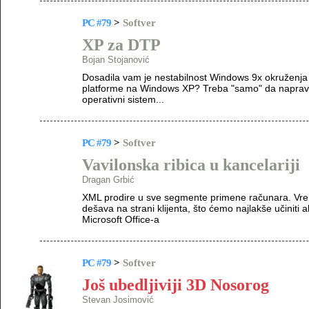
PC #79
>
Softver
XP za DTP
Bojan Stojanović
Dosadila vam je nestabilnost Windows 9x okruženja 
platforme na Windows XP? Treba "samo" da napravit
operativni sistem...
PC #79
>
Softver
Vavilonska ribica u kancelariji
Dragan Grbić
XML prodire u sve segmente primene računara. Vrem
dešava na strani klijenta, što ćemo najlakše učinit
Microsoft Office-a
PC #79
>
Softver
Još ubedljiviji 3D Nosorog
Stevan Josimović