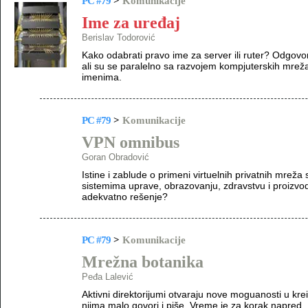
PC #79
>
Komunikacije
Ime za uređaj
Berislav Todorović
Kako odabrati pravo ime za server ili ruter? Odgovo
ali su se paralelno sa razvojem kompjuterskih mreža
imenima.
PC #79
>
Komunikacije
VPN omnibus
Goran Obradović
Istine i zablude o primeni virtuelnih privatnih mreža 
sistemima uprave, obrazovanju, zdravstvu i proizvod
adekvatno rešenje?
PC #79
>
Komunikacije
Mrežna botanika
Peđa Lalević
Aktivni direktorijumi otvaraju nove moguanosti u kre
njima malo govori i piše. Vreme je za korak napred..