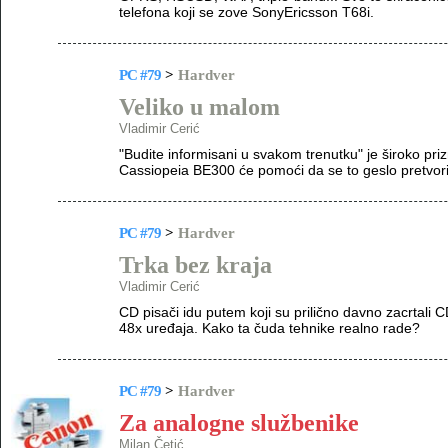
telefona koji se zove SonyEricsson T68i.
PC #79
>
Hardver
Veliko u malom
Vladimir Cerić
"Budite informisani u svakom trenutku" je široko p
Cassiopeia BE300 će pomoći da se to geslo pretvori
PC #79
>
Hardver
Trka bez kraja
Vladimir Cerić
CD pisači idu putem koji su prilično davno zacrtali CD
48x uređaja. Kako ta čuda tehnike realno rade?
PC #79
>
Hardver
Za analogne službenike
Milan Četić