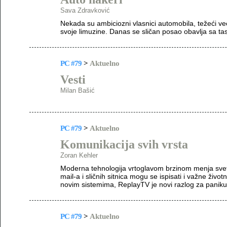
Sava Zdravković
Nekada su ambiciozni vlasnici automobila, težeći veći
svoje limuzine. Danas se sličan posao obavlja sa tas
PC #79
>
Aktuelno
Vesti
Milan Bašić
PC #79
>
Aktuelno
Komunikacija svih vrsta
Zoran Kehler
Moderna tehnologija vrtoglavom brzinom menja svet 
mail-a i sličnih sitnica mogu se ispisati i važne živo
novim sistemima, ReplayTV je novi razlog za paniku u
PC #79
>
Aktuelno