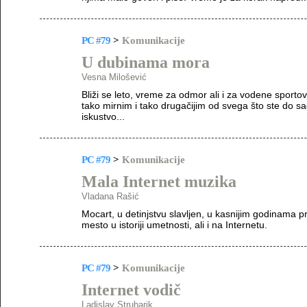
PC #79
>
Komunikacije
U dubinama mora
Vesna Milošević
Bliži se leto, vreme za odmor ali i za vodene spor
tako mirnim i tako drugačijim od svega što ste do sa
iskustvo...
PC #79
>
Komunikacije
Mala Internet muzika
Vladana Rašić
Mocart, u detinjstvu slavljen, u kasnijim godinama
mesto u istoriji umetnosti, ali i na Internetu.
PC #79
>
Komunikacije
Internet vodič
Ladislav Struharik