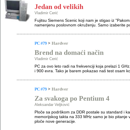
Jedan od velikih
Vladimir Cerić
Fujitsu Siemens Scenic koji nam je stigao iz "Pakom
namenjenu poslovnom okruženju. Samo izaberite pod
PC #79
>
Hardver
Brend na domaći način
Vladimir Cerić
PC za ovo leto radi na frekvenciji koja prelazi 1 G
i 900 evra. Tako je barem pokazao naš test osam kon
PC #79
>
Hardver
Za svakoga po Pentium 4
Aleksandar Veljković
Ploče sa podrškom za DDR postale su standard i kada
memorijskog takta na 333 MHz samo je bio pitanje v
ploče nove generacije.