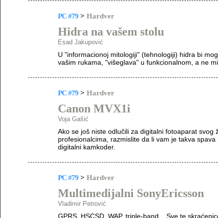
PC #79
>
Hardver
Hidra na vašem stolu
Esad Jakupović
U "informacionoj mitologiji" (tehnologiji) hidra bi mo
vašim rukama, "višeglava" u funkcionalnom, a ne mi
PC #79
>
Hardver
Canon MVX1i
Voja Gašić
Ako se još niste odlučili za digitalni fotoaparat sv
profesionalcima, razmislite da li vam je takva spav
digitalni kamkoder.
PC #79
>
Hardver
Multimedijalni SonyEricsson
Vladimir Petrović
GPRS, HSCSD, WAP, triple-band... Sve te skraćenice