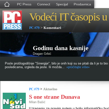
PC Press
Connect
Specijal
Prodavnica
Vodeći IT časopis u 
>
PC #79
Komentari
Godinu dana kasnije
Dragan Grbić
Posle prošlogodišnje "Sinergije", bilo je onih koji su se pitali da li je to 
posledicama, izgleda da jeste. Ili možda...
«pročitajte više»
PC #79
>
Aktuelno
S one strane Dunava
Milan Bašić
U traganju za pravim putem u bolju informatičku bud