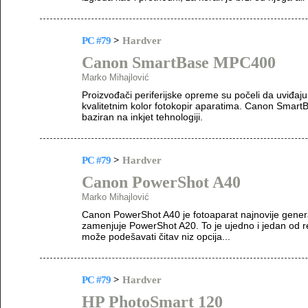
PC #79
>
Hardver
Canon SmartBase MPC400
Marko Mihajlović
Proizvođači periferijske opreme su počeli da uviđaju
kvalitetnim kolor fotokopir aparatima. Canon SmartBa
baziran na inkjet tehnologiji.
PC #79
>
Hardver
Canon PowerShot A40
Marko Mihajlović
Canon PowerShot A40 je fotoaparat najnovije generac
zamenjuje PowerShot A20. To je ujedno i jedan od re
može podešavati čitav niz opcija...
PC #79
>
Hardver
HP PhotoSmart 120