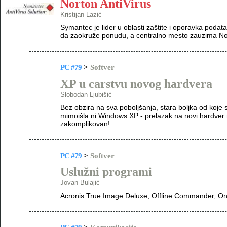
Norton AntiVirus
Kristijan Lazić
Symantec je lider u oblasti zaštite i oporavka poda
da zaokruže ponudu, a centralno mesto zauzima Nor
PC #79
>
Softver
XP u carstvu novog hardvera
Slobodan Ljubišić
Bez obzira na sva poboljšanja, stara boljka od koje 
mimoišla ni Windows XP - prelazak na novi hardver nij
zakomplikovan!
PC #79
>
Softver
Uslužni programi
Jovan Bulajić
Acronis True Image Deluxe, Offline Commander, Ont