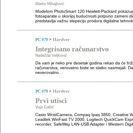
Marko Mihajlović
Modelom PhotoSmart 120 Hewlett-Packard pokazuje
fotoaparate u skorijoj budućnosti potpuno zameni dig
predstavlja važnu stepeciju prodora digitalne tehnolo
PC #79
>
Hardver
Integrisano računarstvo
Nadežda Veljković
Da vam je neko pre desetak godina rekao da će frižide
računarstva, verovatno biste se slatko nasmejali. D
neverovatno...
PC #79
>
Hardver
Prvi utisci
Voja Gašić
Casio WristCamera, Compaq Ipaq 3850, Creative 
Leadtek WinFast TV 2000, Logitech QuickCam Expre
recorder, SafeWay LAN-USB Adapter i Western Digit