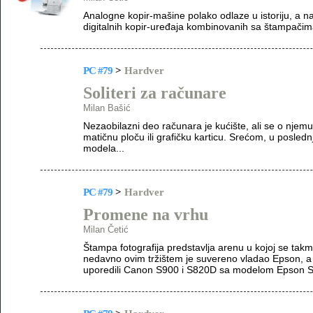
Analogne kopir-mašine polako odlaze u istoriju, a n
digitalnih kopir-uređaja kombinovanih sa štampačim
PC #79
>
Hardver
Soliteri za računare
Milan Bašić
Nezaobilazni deo računara je kućište, ali se o njemu
matičnu ploču ili grafičku karticu. Srećom, u posledn
modela...
PC #79
>
Hardver
Promene na vrhu
Milan Četić
Štampa fotografija predstavlja arenu u kojoj se takm
nedavno ovim tržištem je suvereno vladao Epson, a 
uporedili Canon S900 i S820D sa modelom Epson S