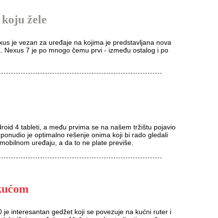
koju žele
us je vezan za uređaje na kojima je predstavljana nova
a. Nexus 7 je po mnogo čemu prvi - između ostalog i po
droid 4 tableti, a među prvima se na našem tržištu pojavio
ponudio je optimalno rešenje onima koji bi rado gledali
 na mobilnom uređaju, a da to ne plate previše.
kućom
 je interesantan gedžet koji se povezuje na kućni ruter i