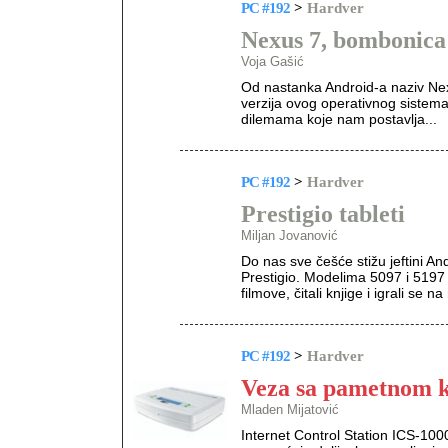
PC #192
>
Hardver
Nexus 7, bombonica 
Voja Gašić
Od nastanka Android-a naziv Nex
verzija ovog operativnog sistem
dilemama koje nam postavlja...
PC #192
>
Hardver
Prestigio tableti
Miljan Jovanović
Do nas sve češće stižu jeftini An
Prestigio. Modelima 5097 i 5197 
filmove, čitali knjige i igrali se
PC #192
>
Hardver
Veza sa pametnom 
Mladen Mijatović
Internet Control Station ICS-1000