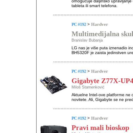
omogućuje daljinsko upravljanje 
tableta ili smart telefona.
PC #192
>
Hardver
Multimedijalna sku
Branislav Bubanja
LG nas je više puta iznenadio i
BH5320F je zaista jedinstven ure
PC #192
>
Hardver
Gigabyte Z77X-UP
Miloš Stamenković
Aktuelne Intel-ove platforme ne
novitete. Ali, Gigabyte se ne pred
PC #192
>
Hardver
Pravi mali bioskop