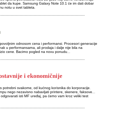
 tablet da kupe. Samsung Galaxy Note 10.1 će im dati dobar
nu notu u svet tableta.
a
 povoljnim odnosom cena i performansi. Procesori generacije
ak u performansama, ali prodaja i dalje nije bila na
izio cene. Bacimo pogled na novu ponudu...
ostavnije i ekonomičnije
as potrebni svakome, od kućnog korisnika do korporacije.
tampu nego nezavisno nabavljati printere, skenere, faksove...
dgovarati isti MF uređaj, pa ćemo vam kroz veliki test