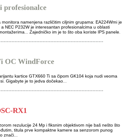
i profesionalce
monitora namenjena različitim ciljnim grupama: EA224Wmi je
, a NEC P232W je interesantan profesionalcima u oblasti
montažerima... Zajedničko im je to što oba koriste IPS panele.
Ti OC WindForce
arijantu kartice GTX660 Ti sa čipom GK104 koja nudi veoma
i. Gigabyte je to jedva dočekao...
DSC-RX1
om rezulucije 24 Mp i fiksnim objektivom nije baš nešto što
Međutim, titula prve kompaktne kamere sa senzorom punog
o znači...