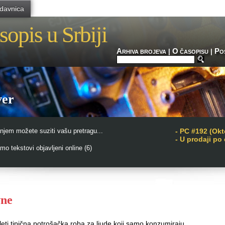
davnica
sopis u Srbiji
A
O
P
|
|
RHIVA BROJEVA
ČASOPISU
O
ver
njem možete suziti vašu pretragu...
-
PC #192 (Okt
- U prodaji po
o tekstovi objavljeni online (6)
vne
leti tipična potrošačka roba za ljude koji samo konzumiraju