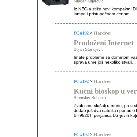
Mladen Mijatović
Iz NEC-a stiže novi kompaktni D
lampe i pristupačnom cenom.
PC #192
>
Hardver
Produženi Internet
Bojan Stanojević
Imate probleme sa dometom vaše 
sprava ume još nekoliko stvari...
PC #192
>
Hardver
Kućni bioskop u verz
Branislav Bubanja
Zvuk smo slušali u mono, pa u ster
dodao još dva satelita i ponudio
BH9520T, perjanica LG-jevih ku]
PC #192
>
Hardver