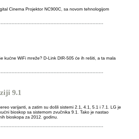
igital Cinema Projektor NC900C, sa novom tehnologijom
kućne WiFi mreže? D-Link DIR-505 će ih rešiti, a ta mala
iji 9.1
eo varijanti, a zatim su došli sistemi 2.1, 4.1, 5.1 i 7.1. LG je
 kućni bioskop sa sistemom zvučnika 9.1. Tako je nastao
nih bioskopa za 2012. godinu.