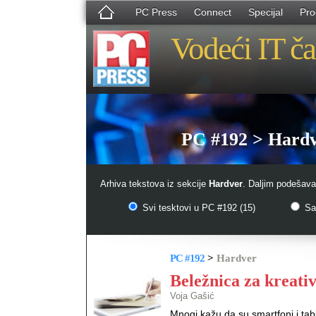
PC Press
Connect
Specijal
Pro
Vodeći IT ča
PC #192 > Hard
Arhiva tekstova iz sekcije
Hardver
. Daljim podešava
Svi tesktovi u PC #192 (15)
Sam
PC #192
>
Hardver
Beležnica za kreati
Voja Gašić
Mnogi kažu da su smartfoni i tab