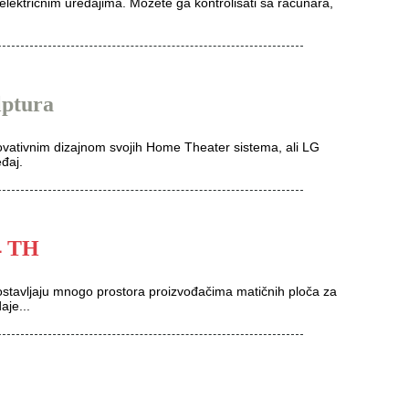
električnim uređajima. Možete ga kontrolisati sa računara,
lptura
novativnim dizajnom svojih Home Theater sistema, ali LG
đaj.
4 TH
 ostavljaju mnogo prostora proizvođačima matičnih ploča za
aje...