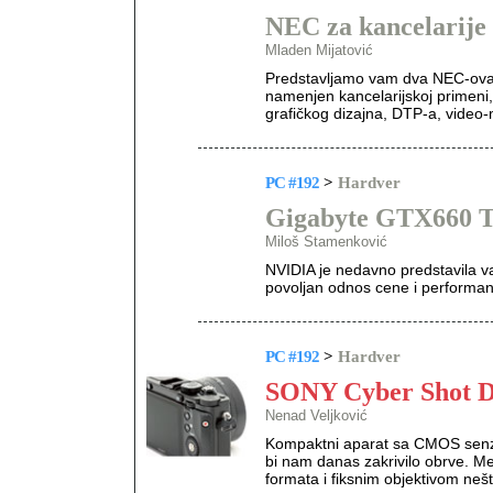
NEC za kancelarije 
Mladen Mijatović
Predstavljamo vam dva NEC-ova 
namenjen kancelarijskoj primeni
grafičkog dizajna, DTP-a, video-
PC #192
>
Hardver
Gigabyte GTX660 
Miloš Stamenković
NVIDIA je nedavno predstavila v
povoljan odnos cene i performans
PC #192
>
Hardver
SONY Cyber Shot 
Nenad Veljković
Kompaktni aparat sa CMOS senzor
bi nam danas zakrivilo obrve. 
formata i fiksnim objektivom nešt