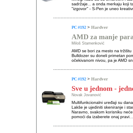
sadržaje... a onda merkaju koji
"izgovor" - S-Pen je uneo kreativ
PC #192
>
Hardver
AMD za manje par
Miloš Stamenković
AMD se bori za mesto na tržištu
Bulldozer su doneli primetan pom
očekivanom nivou, pa je AMD sn
PC #192
>
Hardver
Sve u jednom - jedn
Novak Jovanović
Multifunkcionalni uređaji su dan
Lakše je ujediniti skeniranje i s
Naravno, svakom korisniku neće o
pomoći da izaberete onaj pravi...