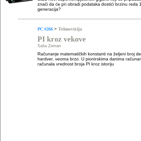
znači da će pri obradi podataka dostići brzinu reda 1
generacija?
PC #266
>
Tehnovizija
PI kroz vekove
Saša Zeman
Računanje matematičkih konstanti na željeni broj de
hardver, veoma brzo. U pionirskima danima računara
računala vrednost broja PI kroz istoriju