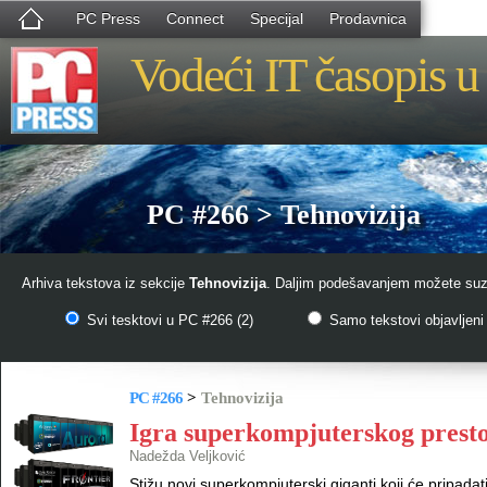
PC Press
Connect
Specijal
Prodavnica
Vodeći IT časopis u 
PC #266 > Tehnovizija
Arhiva tekstova iz sekcije
Tehnovizija
. Daljim podešavanjem možete suzit
Svi tesktovi u PC #266 (2)
Samo tekstovi objavljeni 
PC #266
>
Tehnovizija
Igra superkompjuterskog prest
Nadežda Veljković
Stižu novi superkompjuterski giganti koji će pripadat