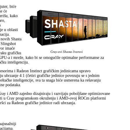
uter, biće
e će
erišu, kako
aro,
a
je u oblasti
macija.
h novih Shasta
 Slingshot
vor imaće
Cray-ovi Shas­ta čvo­rovi
vaku grafičku
PU-a i mreže, kako bi se omogućile optimalne performanse za
čku inteligenciju.
sorima i Radeon Instinct grafičkim jedinicama upravo
u ubrzanje 4:1 (četiri grafičke jedinice povezuju se s jednim
tačke inteligencije, sva ta snaga biće usmerena ka rešavanju
ine podataka.
Cray i AMD zajedno dizajniraju i razvijaju poboljšane optimizovane
osti u Cray programskom okruženju i AMD-ovoj ROCm platformi
ci za Radeon grafičke jedinice radi ubrzanja.
ajsnažniji
acijama.