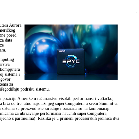
.
utera Aurora
američkog
onne pored
za data
rze
ara.
omputing
arstva
rkompjutera
j sistema i
Ugovor
stema za
višegodišnju podršku sistemu.
 poziciju Amerike u računarstvu visokih performansi i veštačkoj
puta brži od trenutno najsnažnijeg superkompjutera u svetu Summit-a,
 sistema su proizvod iste saradnje i bazirana su na kombinaciji
edinicama za ubrzavanje performansi naučnih superkompjutera,
jedno s partnerima). Razlika je u primeni procesorskih jedinica dva