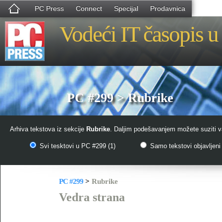
PC Press
Connect
Specijal
Prodavnica
Vodeći IT časopis u 
PC #299 > Rubrike
Arhiva tekstova iz sekcije
Rubrike
. Daljim podešavanjem možete suziti va
Svi tesktovi u PC #299 (1)
Samo tekstovi objavljeni 
PC #299
>
Rubrike
Vedra strana